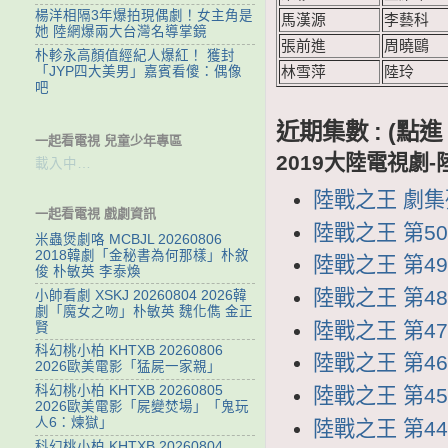
楊洋相隔3年爆拍現偶劇！女主角是
馬漢源
李藝科
她 陸網爆兩大台灣名導掌鏡
張前進
周曉鷗
朴軫永高顏值經紀人爆紅！ 獲封
「JYP四大美男」嘉賓看傻：偶像
林雪萍
陸玲
吧
近期集數 : (
一起看電視 兒童少年專區
2019大陸電視劇
載入中…
陸戰之王 劇集列表
一起看電視 戲劇資訊
陸戰之王 第50
米蟲煲劇咯 MCBJL 20260806
2018韓劇「金秘書為何那樣」朴敘
陸戰之王 第49集
俊 朴敏英 李泰煥
陸戰之王 第48集
小帥看劇 XSKJ 20260804 2026韓
劇「魔女之吻」朴敏英 魏化儁 金正
陸戰之王 第47集
賢
科幻桃小柏 KHTXB 20260806
陸戰之王 第46集
2026歐美電影「猛屍一家親」
科幻桃小柏 KHTXB 20260805
陸戰之王 第45集
2026歐美電影「屍變焚場」「鬼玩
人6：煉獄」
陸戰之王 第44集
科幻桃小柏 KHTXB 20260804