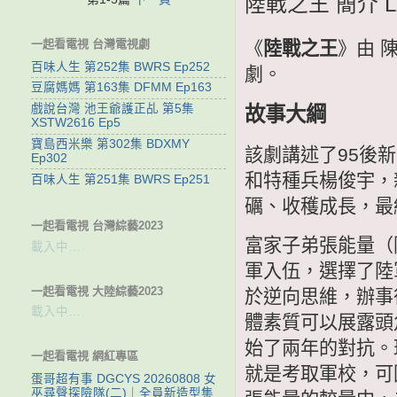
陸戰之王 簡介 LZZ
一起看電視 台灣電視劇
《
陸戰之王
》由 
百味人生 第252集 BWRS Ep252
劇。
豆腐媽媽 第163集 DFMM Ep163
戲說台灣 池王爺護正乩 第5集
故事大綱
XSTW2616 Ep5
寶島西米樂 第302集 BDXMY
該劇講述了95後
Ep302
和特種兵楊俊宇，
百味人生 第251集 BWRS Ep251
礪、收穫成長，最
一起看電視 台灣綜藝2023
富家子弟張能量（
載入中…
軍入伍，選擇了陸
一起看電視 大陸綜藝2023
於逆向思維，辦事
載入中…
體素質可以展露頭
始了兩年的對抗。
一起看電視 網紅專區
就是考取軍校，可
蛋哥超有事 DGCYS 20260808 女
巫尋聲探險隊(二)｜全員新造型集