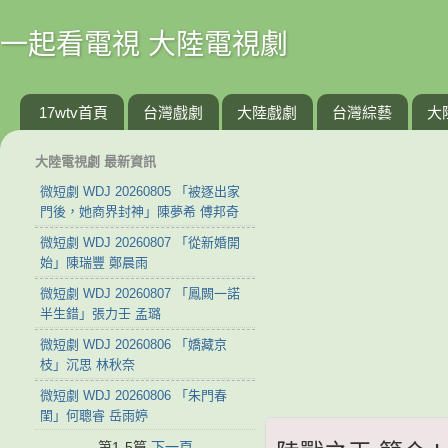
一起看電視 大陸電視劇
17wtv首頁
台灣戲劇
大陸戲劇
台灣綜藝
大
大陸電視劇 最新資訊
微短劇 WDJ 20260805 「被逐出家
門後，她商界封神」陳夢希 傅邦奇
微短劇 WDJ 20260807 「從新婚開
始」陳瑞豐 鄭晨雨
微短劇 WDJ 20260807 「鳳闕一諾
半生錯」張力壬 孟璐
微短劇 WDJ 20260806 「嬌藏京
枝」沉思 林秋奈
微短劇 WDJ 20260806 「朱門春
閨」何聰睿 岳雨婷
第1-5篇
下一頁