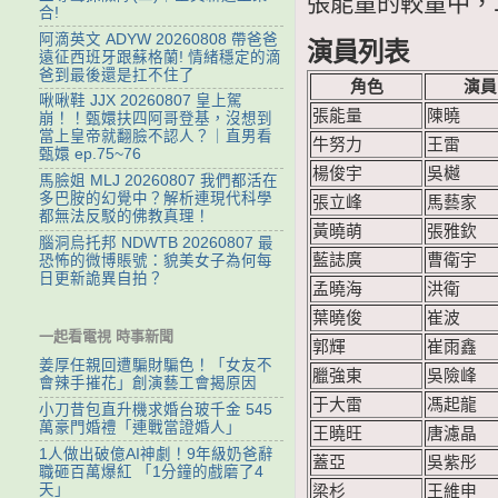
張能量的較量中，
合!
阿滴英文 ADYW 20260808 帶爸爸
演員列表
遠征西班牙跟蘇格蘭! 情緒穩定的滴
爸到最後還是扛不住了
角色
演員
啾啾鞋 JJX 20260807 皇上駕
張能量
陳曉
崩！！甄嬛扶四阿哥登基，沒想到
當上皇帝就翻臉不認人？｜直男看
牛努力
王雷
甄嬛 ep.75~76
楊俊宇
吳樾
馬臉姐 MLJ 20260807 我們都活在
多巴胺的幻覺中？解析連現代科學
張立峰
馬藝家
都無法反駁的佛教真理！
黃曉萌
張雅欽
腦洞烏托邦 NDWTB 20260807 最
藍誌廣
曹衛宇
恐怖的微博賬號：貌美女子為何每
日更新詭異自拍？
孟曉海
洪衛
葉曉俊
崔波
一起看電視 時事新聞
郭輝
崔雨鑫
姜厚任親回遭騙財騙色！「女友不
臘強東
吳險峰
會辣手摧花」創演藝工會揭原因
于大雷
馮起龍
小刀昔包直升機求婚台玻千金 545
萬豪門婚禮「連戰當證婚人」
王曉旺
唐濾晶
1人做出破億AI神劇！9年級奶爸辭
蓋亞
吳紫彤
職砸百萬爆紅 「1分鐘的戲磨了4
天」
梁杉
王維申