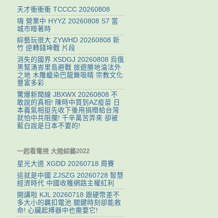
天才衝衝衝 TCCCC 20260808
嗨 營業中 HYYZ 20260808 S7 當
城市睡著時
綜藝玩很大 ZYWHD 20260808 新
竹 逆轉錢坤戰 片段
消失的國界 XSDGJ 20260808 烏俄
黑幫湧峇里島避戰 旅遊勝地淪法外
之地 木雕蠟染巴龍舞吸睛 宗教文化
豐富多彩
驚爆新聞線 JBXWX 20260808 不
敢說的真相! 陳時中買到AZ疫苗 日
本義氣相挺先收下後用捐贈給台灣
就怕中共阻攔! 千辛萬苦弄來 卻被
藍白說是日本不要的!
一起看電視 大陸綜藝2022
星光大道 XGDD 20260718 周賽
這就是中國 ZJSZG 20260728 智慧
經濟時代 中國收穫網路主權紅利
開講啦 KJL 20260718 跟硬幣差不
多大小的羈扣電池 關鍵時刻卻能救
命! 心臟起搏器中也需要它!