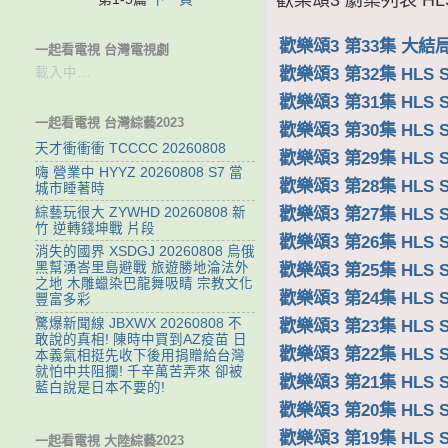
歡樂頌3 第33集 大結局 H
一起看電視 台灣電視劇
歡樂頌3 第32集 HLS S
載入中…
歡樂頌3 第31集 HLS S
一起看電視 台灣綜藝2023
歡樂頌3 第30集 HLS S
天才衝衝衝 TCCCC 20260808
歡樂頌3 第29集 HLS S
嗨 營業中 HYYZ 20260808 S7 當
歡樂頌3 第28集 HLS S
城市睡著時
歡樂頌3 第27集 HLS S
綜藝玩很大 ZYWHD 20260808 新
竹 逆轉錢坤戰 片段
歡樂頌3 第26集 HLS S
消失的國界 XSDGJ 20260808 烏俄
歡樂頌3 第25集 HLS S
黑幫湧峇里島避戰 旅遊勝地淪法外
之地 木雕蠟染巴龍舞吸睛 宗教文化
歡樂頌3 第24集 HLS S
豐富多彩
歡樂頌3 第23集 HLS S
驚爆新聞線 JBXWX 20260808 不
敢說的真相! 陳時中買到AZ疫苗 日
歡樂頌3 第22集 HLS S
本義氣相挺先收下後用捐贈給台灣
就怕中共阻攔! 千辛萬苦弄來 卻被
歡樂頌3 第21集 HLS S
藍白說是日本不要的!
歡樂頌3 第20集 HLS S
歡樂頌3 第19集 HLS S
一起看電視 大陸綜藝2023