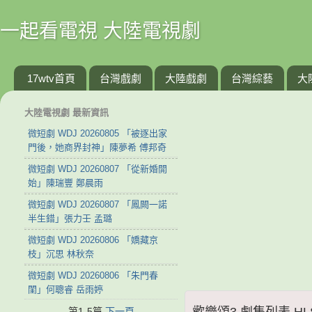
一起看電視 大陸電視劇
17wtv首頁
台灣戲劇
大陸戲劇
台灣綜藝
大
大陸電視劇 最新資訊
微短劇 WDJ 20260805 「被逐出家
門後，她商界封神」陳夢希 傅邦奇
微短劇 WDJ 20260807 「從新婚開
始」陳瑞豐 鄭晨雨
微短劇 WDJ 20260807 「鳳闕一諾
半生錯」張力壬 孟璐
微短劇 WDJ 20260806 「嬌藏京
枝」沉思 林秋奈
微短劇 WDJ 20260806 「朱門春
閨」何聰睿 岳雨婷
歡樂頌3 劇集列表 HLS 
第1-5篇
下一頁