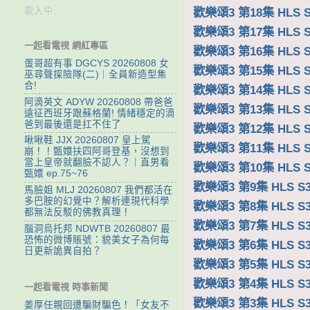
載入中…
歡樂頌3 第18集 HLS S
歡樂頌3 第17集 HLS S
一起看電視 網紅專區
歡樂頌3 第16集 HLS S
蛋哥超有事 DGCYS 20260808 女
歡樂頌3 第15集 HLS S
巫尋聲探險隊(二)｜全員新造型集
合!
歡樂頌3 第14集 HLS S
阿滴英文 ADYW 20260808 帶爸爸
歡樂頌3 第13集 HLS S
遠征西班牙跟蘇格蘭! 情緒穩定的滴
爸到最後還是扛不住了
歡樂頌3 第12集 HLS S
啾啾鞋 JJX 20260807 皇上駕
歡樂頌3 第11集 HLS S
崩！！甄嬛扶四阿哥登基，沒想到
當上皇帝就翻臉不認人？｜直男看
歡樂頌3 第10集 HLS S
甄嬛 ep.75~76
歡樂頌3 第9集 HLS S3
馬臉姐 MLJ 20260807 我們都活在
多巴胺的幻覺中？解析連現代科學
歡樂頌3 第8集 HLS S3
都無法反駁的佛教真理！
歡樂頌3 第7集 HLS S3
腦洞烏托邦 NDWTB 20260807 最
恐怖的微博賬號：貌美女子為何每
歡樂頌3 第6集 HLS S3
日更新詭異自拍？
歡樂頌3 第5集 HLS S3
歡樂頌3 第4集 HLS S3
一起看電視 時事新聞
歡樂頌3 第3集 HLS S3
姜厚任親回遭騙財騙色！「女友不