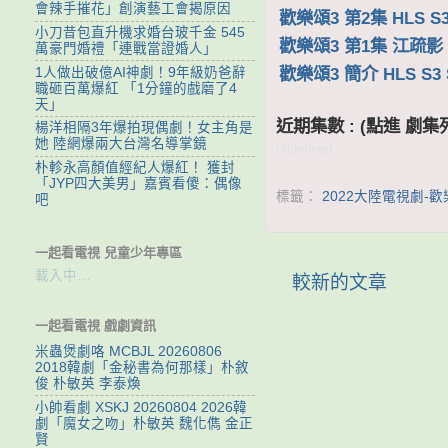
會辣手摧花」創演藝工會揭原因
歡樂頌3 第2集 HLS S3
小刀昔包直升機求婚台玻千金 545
歡樂頌3 第1集 江疏影 
萬豪門婚禮「連戰當證婚人」
歡樂頌3 簡介 HLS S3 S
1人做出破億AI神劇！9年級奶爸辭
職砸百萬爆紅 「1分鐘的戲磨了4
天」
近期集數 : (點進 
楊洋相隔3年爆拍現偶劇！女主角是
她 陸網爆兩大台灣名導掌鏡
undefined
朴軫永高顏值經紀人爆紅！ 獲封
「JYP四大美男」嘉賓看傻：偶像
標籤：
2022大陸電視劇-歡
吧
一起看電視 兒童少年專區
載入中…
較新的文章
一起看電視 戲劇資訊
米蟲煲劇咯 MCBJL 20260806
2018韓劇「金秘書為何那樣」朴敘
俊 朴敏英 李泰煥
小帥看劇 XSKJ 20260804 2026韓
劇「魔女之吻」朴敏英 魏化儁 金正
賢