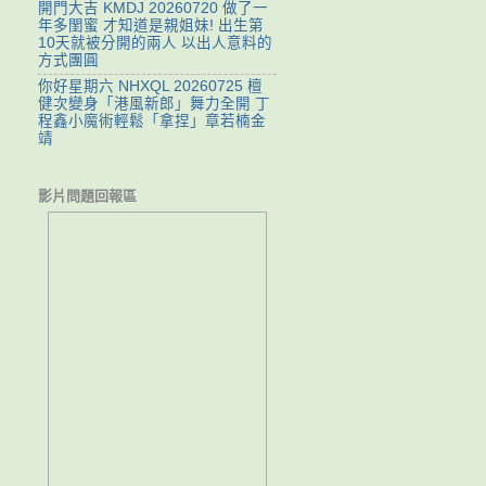
開門大吉 KMDJ 20260720 做了一
年多閨蜜 才知道是親姐妹! 出生第
10天就被分開的兩人 以出人意料的
方式團圓
你好星期六 NHXQL 20260725 檀
健次變身「港風新郎」舞力全開 丁
程鑫小魔術輕鬆「拿捏」章若楠金
靖
影片問題回報區