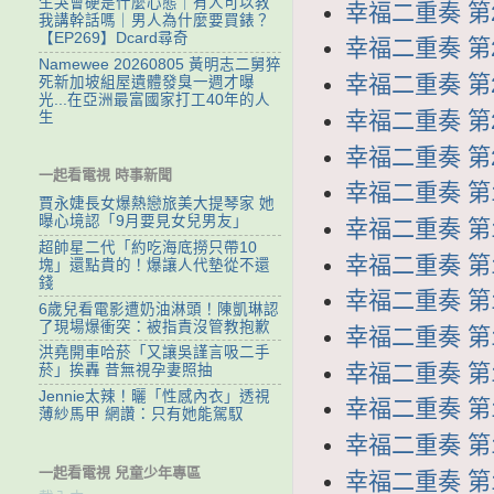
生哭會硬是什麼心態｜有人可以教
幸福二重奏 第24
我講幹話嗎｜男人為什麼要買錶？
【EP269】Dcard尋奇
幸福二重奏 第23
Namewee 20260805 黃明志二舅猝
幸福二重奏 第22
死新加坡組屋遺體發臭一週才曝
光...在亞洲最富國家打工40年的人
幸福二重奏 第21
生
幸福二重奏 第20
一起看電視 時事新聞
幸福二重奏 第19
賈永婕長女爆熱戀旅美大提琴家 她
曝心境認「9月要見女兒男友」
幸福二重奏 第18
超帥星二代「約吃海底撈只帶10
幸福二重奏 第17
塊」還點貴的！爆讓人代墊從不還
錢
幸福二重奏 第16
6歲兒看電影遭奶油淋頭！陳凱琳認
了現場爆衝突：被指責沒管教抱歉
幸福二重奏 第15
洪堯開車哈菸「又讓吳謹言吸二手
幸福二重奏 第14
菸」挨轟 昔無視孕妻照抽
Jennie太辣！曬「性感內衣」透視
幸福二重奏 第13
薄紗馬甲 網讚：只有她能駕馭
幸福二重奏 第12
一起看電視 兒童少年專區
幸福二重奏 第11