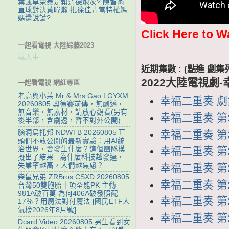
葉諷卓榮泰是賴清德炮灰? 陳智菡
直球對決黃暐瀚 批徐佳青當特權媽
媽還說謊?
Click Here to W
一起看電視 大陸綜藝2023
載入中…
近期集數 : (點進 
2022大陸電視劇
一起看電視 網紅專區
老高與小茉 Mr & Mrs Gao LGYXM
幸福二重奏 劇集列
20260805 奧德賽前傳，無劇透，
無音樂，無素材，請放心觀看(另有
幸福二重奏 第3
後半部，含劇透，暫不對外公開)
幸福二重奏 第30
腦洞烏托邦 NDWTB 20260805 巨
頭們不敢公開的最新實驗：用AI統
治世界，會發生什麼？這個團隊模
幸福二重奏 第29
擬出了結果...為什麼科技越發達，
失業率越高，人們越焦慮？
幸福二重奏 第28
柴鼠兄弟 ZRBros CSXD 20260805
幸福二重奏 第27
台灣50雙胞胎十項全能PK 主動
981A破百萬 為何406A破發照配
幸福二重奏 第26
17％？用魔法對付魔法 [國民ETF人
氣榜2026年8月號]
幸福二重奏 第25
Dcard.Video 20260805 男生看到女