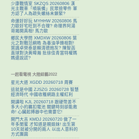
少康戰情室 SKZQS 20260806 漢
光主戰車「噴裝備」民眾撿零件 軍
方認了人為疏失螺絲未鎖緊?
命運好好玩 MYHHW 20260806 馬
力歐好宅旺到不合理? 命理界阿湯
哥揭開真相! 馬力歐
鄉民大學問 XMDXW 20260806 葉
元之對戰范綱皓 為毒油爭鋒相對!
葉諷卓榮泰是賴清德炮灰? 陳智菡
直球對決黃暐瀚 批徐佳青當特權媽
媽還說謊?
一起看電視 大陸綜藝2022
星光大道 XGDD 20260718 周賽
這就是中國 ZJSZG 20260728 智慧
經濟時代 中國收穫網路主權紅利
開講啦 KJL 20260718 跟硬幣差不
多大小的羈扣電池 關鍵時刻卻能救
命! 心臟起搏器中也需要它!
開門大吉 KMDJ 20260720 做了一
年多閨蜜 才知道是親姐妹! 出生第
10天就被分開的兩人 以出人意料的
方式團圓