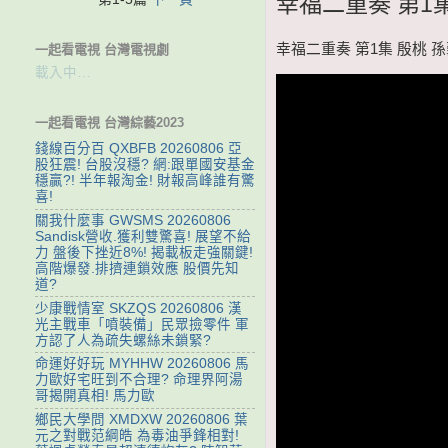
幸福二重奏 第1集 
幸福二重奏 第1集 殷桃 孫藝
一起看電視 台灣電視劇
載入中…
一起看電視 台灣綜藝2023
錢線百分百 QXBFB 20260806 亞
股狂震! 台股沒穩? 網:跟單國安基金
穩贏?! 半年報淘金! 財報高峰誰有驚
喜!
關我什麼事 GWSMS 20260806
Sandisk營收.獲利雙驚喜! 展望不給
力 盤後下挫近8%! 揭載板走強關鍵!
高階爆發.排擠連鎖效應 股價先知
道?
少康戰情室 SKZQS 20260806 漢
光主戰車「噴裝備」民眾撿零件 軍
方認了人為疏失螺絲未鎖緊?
命運好好玩 MYHHW 20260806 馬
力歐好宅旺到不合理? 命理界阿湯
哥揭開真相! 馬力歐
鄉民大學問 XMDXW 20260806 葉
元之對戰范綱皓 為毒油爭鋒相對!