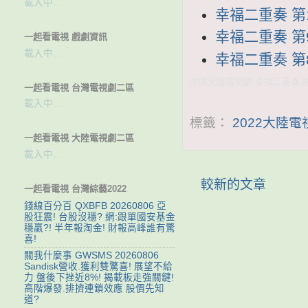
載入中…
幸福二重奏 第10
幸福二重奏 第9集
一起看電視 戲劇資訊
載入中…
幸福二重奏 第8集
中國大陸電視劇 幸福二重奏 線上
一起看電視 台灣電視劇二區
載入中…
標籤：
2022大陸
一起看電視 大陸電視劇二區
載入中…
較新的文章
一起看電視 台灣綜藝2022
錢線百分百 QXBFB 20260806 亞
股狂震! 台股沒穩? 網:跟單國安基金
穩贏?! 半年報淘金! 財報高峰誰有驚
喜!
關我什麼事 GWSMS 20260806
Sandisk營收.獲利雙驚喜! 展望不給
力 盤後下挫近8%! 揭載板走強關鍵!
高階爆發.排擠連鎖效應 股價先知
道?