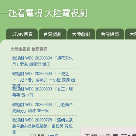
一起看電視 大陸電視劇
17wtv首頁
台灣戲劇
大陸戲劇
台灣綜藝
大
大陸電視劇 最新資訊
微短劇 WDJ 20260804 「鏡花與水
月」蒙恩 胡家榮 鐘正
微短劇 WDJ 20260804 「上城之
下：犯上者」薛濱弘 王小橙 姜騰 趙
慧楠
微短劇 WDJ 20260803 「女王」張
蓓蓓 黃小再
微短劇 WDJ 20260804 「月老勸合
我勸分」楊澤 崔一梁
微短劇 WDJ 20260728 「滿朝文武
靠皇后心聲逆風翻盤」雷藝昊 韓鳳
兒
第1-5篇
下一頁