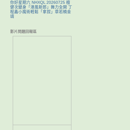
你好星期六 NHXQL 20260725 檀
健次變身「港風新郎」舞力全開 丁
程鑫小魔術輕鬆「拿捏」章若楠金
靖
影片問題回報區