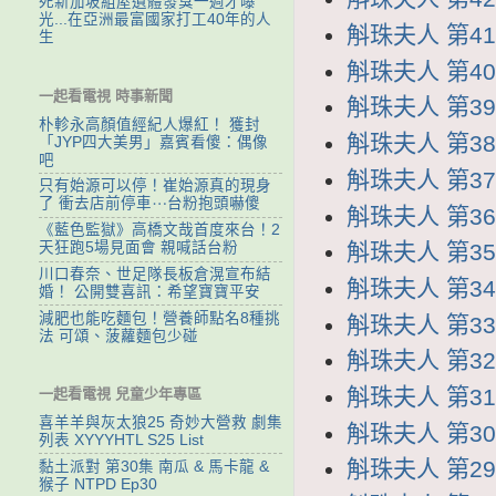
死新加坡組屋遺體發臭一週才曝
光...在亞洲最富國家打工40年的人
斛珠夫人 第41集
生
斛珠夫人 第40集
一起看電視 時事新聞
斛珠夫人 第39集
朴軫永高顏值經紀人爆紅！ 獲封
斛珠夫人 第38集
「JYP四大美男」嘉賓看傻：偶像
吧
斛珠夫人 第37集
只有始源可以停！崔始源真的現身
了 衝去店前停車⋯台粉抱頭嚇傻
斛珠夫人 第36集
《藍色監獄》高橋文哉首度來台！2
天狂跑5場見面會 親喊話台粉
斛珠夫人 第35集
川口春奈、世足隊長板倉滉宣布結
斛珠夫人 第34集
婚！ 公開雙喜訊：希望寶寶平安
減肥也能吃麵包！營養師點名8種挑
斛珠夫人 第33集
法 可頌、菠蘿麵包少碰
斛珠夫人 第32集
斛珠夫人 第31集
一起看電視 兒童少年專區
喜羊羊與灰太狼25 奇妙大營救 劇集
斛珠夫人 第30集
列表 XYYYHTL S25 List
斛珠夫人 第29集
黏土派對 第30集 南瓜 & 馬卡龍 &
猴子 NTPD Ep30