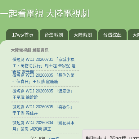
一起看電視 大陸電視劇
17wtv首頁
台灣戲劇
大陸戲劇
台灣綜藝
大
大陸電視劇 最新資訊
微短劇 WDJ 20260731 「京城小福
主，萬物助我行」周士超 朱家妮 陸
希婭 歐元傑
微短劇 WDJ 20260805 「想你的第
七個春日」王晨鵬 盧鹿鹿
微短劇 WDJ 20260805 「渡塵淵」
王星瑋 徐軫軫
微短劇 WDJ 20260805 「喜歡你」
李子傑 韓佳卉
微短劇 WDJ 20260804 「鏡花與水
月」蒙恩 胡家榮 鐘正
斛珠夫人 第29集 HZFR
第1-5篇
下一頁