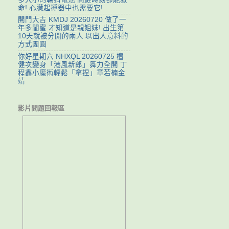
命! 心臟起搏器中也需要它!
開門大吉 KMDJ 20260720 做了一
年多閨蜜 才知道是親姐妹! 出生第
10天就被分開的兩人 以出人意料的
方式團圓
你好星期六 NHXQL 20260725 檀
健次變身「港風新郎」舞力全開 丁
程鑫小魔術輕鬆「拿捏」章若楠金
靖
影片問題回報區