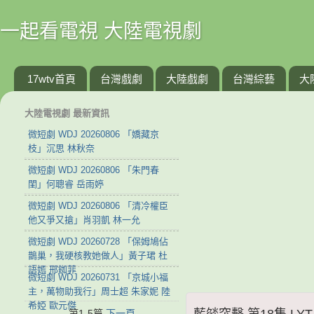
一起看電視 大陸電視劇
17wtv首頁
台灣戲劇
大陸戲劇
台灣綜藝
大
大陸電視劇 最新資訊
微短劇 WDJ 20260806 「嬌藏京
枝」沉思 林秋奈
微短劇 WDJ 20260806 「朱門春
閨」何聰睿 岳雨婷
微短劇 WDJ 20260806 「清冷權臣
他又爭又搶」肖羽凱 林一允
微短劇 WDJ 20260728 「保姆鳩佔
鵲巢，我硬核教她做人」黃子珺 杜
語嫣 邢銣菲
微短劇 WDJ 20260731 「京城小福
主，萬物助我行」周士超 朱家妮 陸
希婭 歐元傑
藍燄突擊 第18集 LYTJ
第1-5篇
下一頁