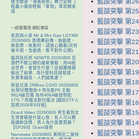
藍燄突擊 第26集
健次變身「港風新郎」舞力全開 丁
程鑫小魔術輕鬆「拿捏」章若楠金
藍燄突擊 第25集
靖
藍燄突擊 第24集
一起看電視 網紅專區
藍燄突擊 第23集
老高與小茉 Mr & Mrs Gao LGYXM
藍燄突擊 第22集
20260805 奧德賽前傳，無劇透，
無音樂，無素材，請放心觀看(另有
藍燄突擊 第21集
後半部，含劇透，暫不對外公開)
腦洞烏托邦 NDWTB 20260805 巨
藍燄突擊 第20集
頭們不敢公開的最新實驗：用AI統
治世界，會發生什麼？這個團隊模
藍燄突擊 第19集
擬出了結果...為什麼科技越發達，
失業率越高，人們越焦慮？
藍燄突擊 第18集
柴鼠兄弟 ZRBros CSXD 20260805
台灣50雙胞胎十項全能PK 主動
藍燄突擊 第17集
981A破百萬 為何406A破發照配
17％？用魔法對付魔法 [國民ETF人
藍燄突擊 第16集
氣榜2026年8月號]
藍燄突擊 第15集
Dcard.Video 20260805 男生看到女
生哭會硬是什麼心態｜有人可以教
藍燄突擊 第14集
我講幹話嗎｜男人為什麼要買錶？
【EP269】Dcard尋奇
藍燄突擊 第13集
Namewee 20260805 黃明志二舅猝