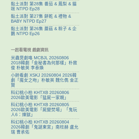
黏土派對 第28集 番茄 & 鳳梨 & 貓
咪 NTPD Ep28
黏土派對 第27集 餅乾 & 禮物 &
BABY NTPD Ep27
黏土派對 第26集 蘑菇 & 粽子 & 企
鵝 NTPD Ep26
一起看電視 戲劇資訊
米蟲煲劇咯 MCBJL 20260806
2018韓劇「金秘書為何那樣」朴敘
俊 朴敏英 李泰煥
小帥看劇 XSKJ 20260804 2026韓
劇「魔女之吻」朴敏英 魏化儁 金正
賢
科幻桃小柏 KHTXB 20260806
2026歐美電影「猛屍一家親」
科幻桃小柏 KHTXB 20260805
2026歐美電影「屍變焚場」「鬼玩
人6：煉獄」
科幻桃小柏 KHTXB 20260804
2026韓劇「鬼謎東宮」南柱赫 盧允
瑞 曹承佑