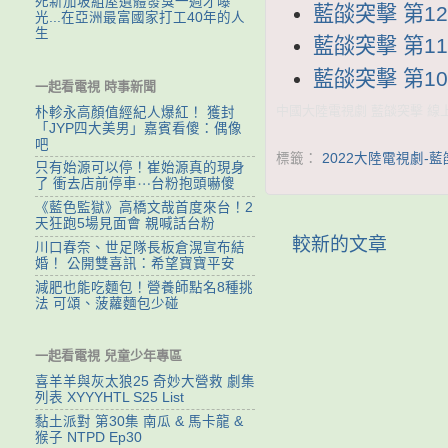
死新加坡組屋遺體發臭一週才曝
藍燄突擊 第12集
光...在亞洲最富國家打工40年的人
生
藍燄突擊 第11集
藍燄突擊 第10集
一起看電視 時事新聞
中國大陸電視劇 藍燄突擊 線上看
朴軫永高顏值經紀人爆紅！ 獲封
「JYP四大美男」嘉賓看傻：偶像
吧
標籤：
2022大陸電視劇-
只有始源可以停！崔始源真的現身
了 衝去店前停車⋯台粉抱頭嚇傻
《藍色監獄》高橋文哉首度來台！2
天狂跑5場見面會 親喊話台粉
較新的文章
川口春奈、世足隊長板倉滉宣布結
婚！ 公開雙喜訊：希望寶寶平安
減肥也能吃麵包！營養師點名8種挑
法 可頌、菠蘿麵包少碰
一起看電視 兒童少年專區
喜羊羊與灰太狼25 奇妙大營救 劇集
列表 XYYYHTL S25 List
黏土派對 第30集 南瓜 & 馬卡龍 &
猴子 NTPD Ep30