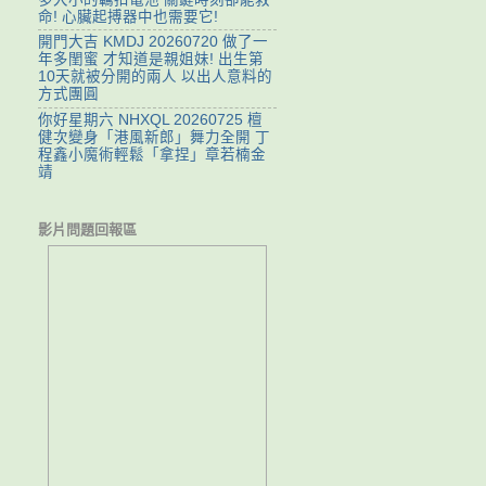
命! 心臟起搏器中也需要它!
開門大吉 KMDJ 20260720 做了一
年多閨蜜 才知道是親姐妹! 出生第
10天就被分開的兩人 以出人意料的
方式團圓
你好星期六 NHXQL 20260725 檀
健次變身「港風新郎」舞力全開 丁
程鑫小魔術輕鬆「拿捏」章若楠金
靖
影片問題回報區