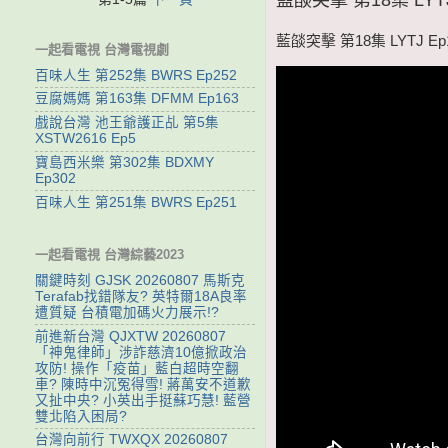
藍燄突擊 第18集 LYTJ Ep
一起看電視 台灣電視劇
百味人生 第252集 BWRS Ep252
豆腐媽媽 第163集 DFMM Ep163
戲說台灣 池王爺護正乩 第5集
XSTW2616 Ep5
寶島西米樂 第302集 BDXMY
Ep302
百味人生 第251集 BWRS Ep251
一起看電視 台灣綜藝2023
關鍵時刻 GJSK 20260807 馬斯克
Terafab找錯隊友? 英特爾18A良率
遭質疑 台積電加碼火力展示!?
前進新台灣 QJXTW 20260807
「神鬼律師」涉詐慈濟10億掀政治
攻防! 操作「疫苗」藍白超時空翻
車? 陳時中沉冤得雪! 蔣萬安不道歉
又扯中央? 小英出手挺蘇巧慧! 藍營
雙北陷入困局?
台灣向前行 TWXQX 20260807