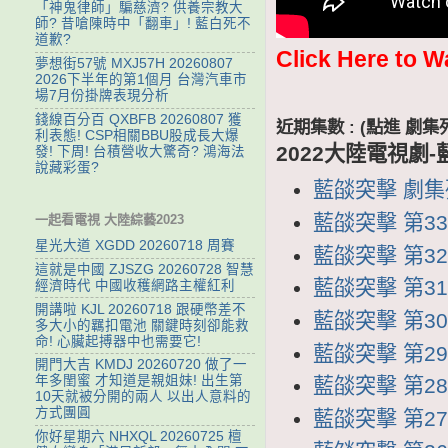
「神鬼律師」騙慈濟? 供養宗教大
師? 昔嗆陳時中「翻車」! 藍白死不
道歉?
Click Here to W
夢想街57號 MXJ57H 20260807
2026下半年的第1個月 台灣汽車市
場7月份掛牌表現分析
錢線百分百 QXBFB 20260807 獲
近期集數 : (點進 
利表態! CSP相關BBU股成長大爆
2022大陸電視劇
發! 下周! 台積營收大驚奇? 鴻海法
說藏彩蛋?
藍燄突擊 劇集列表
藍燄突擊 第33集
一起看電視 大陸綜藝2023
星光大道 XGDD 20260718 周賽
藍燄突擊 第32集
這就是中國 ZJSZG 20260728 智慧
藍燄突擊 第31集
經濟時代 中國收穫網路主權紅利
開講啦 KJL 20260718 跟硬幣差不
藍燄突擊 第30集
多大小的羈扣電池 關鍵時刻卻能救
命! 心臟起搏器中也需要它!
藍燄突擊 第29集
開門大吉 KMDJ 20260720 做了一
年多閨蜜 才知道是親姐妹! 出生第
藍燄突擊 第28集
10天就被分開的兩人 以出人意料的
方式團圓
藍燄突擊 第27集
你好星期六 NHXQL 20260725 檀