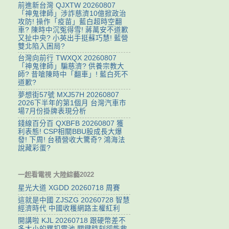
前進新台灣 QJXTW 20260807
「神鬼律師」涉詐慈濟10億掀政治
攻防! 操作「疫苗」藍白超時空翻
車? 陳時中沉冤得雪! 蔣萬安不道歉
又扯中央? 小英出手挺蘇巧慧! 藍營
雙北陷入困局?
台灣向前行 TWXQX 20260807
「神鬼律師」騙慈濟? 供養宗教大
師? 昔嗆陳時中「翻車」! 藍白死不
道歉?
夢想街57號 MXJ57H 20260807
2026下半年的第1個月 台灣汽車市
場7月份掛牌表現分析
錢線百分百 QXBFB 20260807 獲
利表態! CSP相關BBU股成長大爆
發! 下周! 台積營收大驚奇? 鴻海法
說藏彩蛋?
一起看電視 大陸綜藝2022
星光大道 XGDD 20260718 周賽
這就是中國 ZJSZG 20260728 智慧
經濟時代 中國收穫網路主權紅利
開講啦 KJL 20260718 跟硬幣差不
多大小的羈扣電池 關鍵時刻卻能救