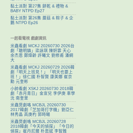
黏土派對 第27集 餅乾 & 禮物 &
BABY NTPD Ep27
黏土派對 第26集 蘑菇 & 粽子 & 企
鵝 NTPD Ep26
一起看電視 戲劇資訊
米蟲看劇 MCKJ 20260730 2026台
劇「聰明鎮」梁詠琪 陳姸霏 天心
余杰恩 鄭煒齡 許曦文 劉修甫 潘綱
大
米蟲看劇 MCKJ 20260729 2026韓
劇「明天上班見！」「明天也要上
班！」徐仁國 朴智賢 康美娜 崔京
勳 元奎彬
小帥看劇 XSKJ 20260730 2018韓
劇「赤月青日」金宣兒 李伊庚 車學
沇 南奎里
米蟲煲劇咯 MCBJL 20260730
2017韓劇「芝加哥打字機」劉亞仁
林秀晶 高庚杓 郭時暘
米蟲煲劇咯 MCBJL 20260728
2018韓劇「今天的偵探」「今日的
偵探」崔丹尼爾 朴恩斌 李智雅