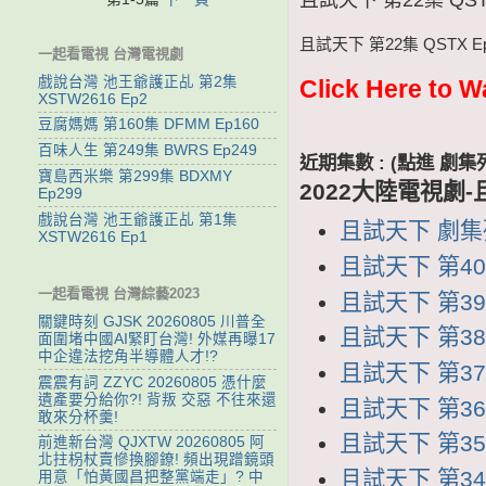
且試天下 第22集 QSTX E
一起看電視 台灣電視劇
戲說台灣 池王爺護正乩 第2集
Click Here to 
XSTW2616 Ep2
豆腐媽媽 第160集 DFMM Ep160
百味人生 第249集 BWRS Ep249
近期集數 : (點進 
寶島西米樂 第299集 BDXMY
2022大陸電視劇
Ep299
戲說台灣 池王爺護正乩 第1集
且試天下 劇集列表
XSTW2616 Ep1
且試天下 第40集
一起看電視 台灣綜藝2023
且試天下 第39集
關鍵時刻 GJSK 20260805 川普全
且試天下 第38集
面圍堵中國AI緊盯台灣! 外媒再曝17
中企違法挖角半導體人才!?
且試天下 第37集
震震有詞 ZZYC 20260805 憑什麼
遺產要分給你?! 背叛 交惡 不往來還
且試天下 第36集
敢來分杯羹!
且試天下 第35集
前進新台灣 QJXTW 20260805 阿
北拄枴杖賣慘換腳鐐! 頻出現蹭鏡頭
且試天下 第34集
用意「怕黃國昌把整黨端走」? 中