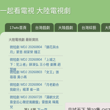
一起看電視 大陸電視劇
17wtv首頁
台灣戲劇
大陸戲劇
台灣綜藝
大
大陸電視劇 最新資訊
微短劇 WDJ 20260804 「鏡花與水
月」蒙恩 胡家榮 鐘正
微短劇 WDJ 20260804 「上城之
下：犯上者」薛濱弘 王小橙 姜騰 趙
慧楠
微短劇 WDJ 20260803 「女王」張
蓓蓓 黃小再
微短劇 WDJ 20260804 「月老勸合
我勸分」楊澤 崔一梁
微短劇 WDJ 20260728 「滿朝文武
靠皇后心聲逆風翻盤」雷藝昊 韓鳳
兒
且試天下 第22集 QST
第1-5篇
下一頁