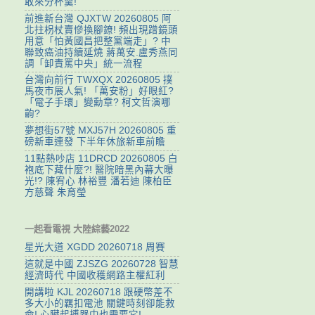
敢來分杯羹!
前進新台灣 QJXTW 20260805 阿
北拄枴杖賣慘換腳鐐! 頻出現蹭鏡頭
用意「怕黃國昌把整黨端走」? 中
聯致癌油持續延燒 蔣萬安.盧秀燕同
調「卸責罵中央」統一流程
台灣向前行 TWXQX 20260805 撲
馬夜市展人氣! 「萬安粉」好眼紅?
「電子手環」變勳章? 柯文哲演哪
齣?
夢想街57號 MXJ57H 20260805 重
磅新車連發 下半年休旅新車前瞻
11點熱吵店 11DRCD 20260805 白
袍底下藏什麼?! 醫院暗黑內幕大曝
光!? 陳宥心 林裕豐 潘若迪 陳柏臣
方慈聲 朱育瑩
一起看電視 大陸綜藝2022
星光大道 XGDD 20260718 周賽
這就是中國 ZJSZG 20260728 智慧
經濟時代 中國收穫網路主權紅利
開講啦 KJL 20260718 跟硬幣差不
多大小的羈扣電池 關鍵時刻卻能救
命! 心臟起搏器中也需要它!