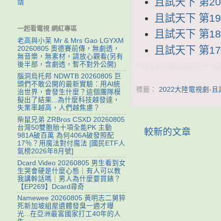
且試天下 第20集
靖
且試天下 第19集
一起看電視 網紅專區
且試天下 第18集
老高與小茉 Mr & Mrs Gao LGYXM
且試天下 第17集
20260805 奧德賽前傳，無劇透，
無音樂，無素材，請放心觀看(另有
後半部，含劇透，暫不對外公開)
中國大陸電視劇 且試天下 線上看
腦洞烏托邦 NDWTB 20260805 巨
頭們不敢公開的最新實驗：用AI統
標籤：
2022大陸電視劇-
治世界，會發生什麼？這個團隊模
擬出了結果...為什麼科技越發達，
失業率越高，人們越焦慮？
柴鼠兄弟 ZRBros CSXD 20260805
台灣50雙胞胎十項全能PK 主動
較新的文章
981A破百萬 為何406A破發照配
17％？用魔法對付魔法 [國民ETF人
氣榜2026年8月號]
Dcard.Video 20260805 男生看到女
生哭會硬是什麼心態｜有人可以教
我講幹話嗎｜男人為什麼要買錶？
【EP269】Dcard尋奇
Namewee 20260805 黃明志二舅猝
死新加坡組屋遺體發臭一週才曝
光...在亞洲最富國家打工40年的人