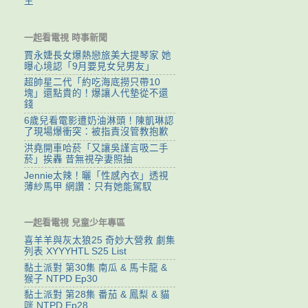
生
一起看電視 時事新聞
賈永婕長女爆熱戀旅美大提琴家 她
曝心境認「9月要見女兒男友」
超帥星二代「約吃海底撈只帶10
塊」還點貴的！爆讓人代墊從不還
錢
6歲兒看電影遭奶油淋頭！陳凱琳認
了現場爆衝突：被指責沒管教抱歉
洪堯開車哈菸「又讓吳謹言吸二手
菸」挨轟 昔無視孕妻照抽
Jennie太辣！曬「性感內衣」透視
薄紗馬甲 網讚：只有她能駕馭
一起看電視 兒童少年專區
喜羊羊與灰太狼25 奇妙大營救 劇集
列表 XYYYHTL S25 List
黏土派對 第30集 南瓜 & 馬卡龍 &
猴子 NTPD Ep30
黏土派對 第28集 番茄 & 鳳梨 & 貓
咪 NTPD Ep28