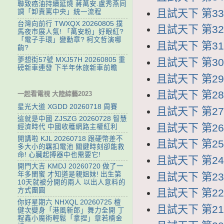
聯致癌油持續延燒 蔣萬安.盧秀燕同
且試天下 第33集
調「卸責罵中央」統一流程
台灣向前行 TWXQX 20260805 撲
且試天下 第32集
馬夜市展人氣! 「萬安粉」好眼紅?
「電子手環」變勳章? 柯文哲演哪
且試天下 第31集
齣?
夢想街57號 MXJ57H 20260805 重
且試天下 第30集
磅新車連發 下半年休旅新車前瞻
且試天下 第29集
且試天下 第28集
一起看電視 大陸綜藝2023
星光大道 XGDD 20260718 周賽
且試天下 第27集
這就是中國 ZJSZG 20260728 智慧
且試天下 第26集
經濟時代 中國收穫網路主權紅利
開講啦 KJL 20260718 跟硬幣差不
且試天下 第25集
多大小的羈扣電池 關鍵時刻卻能救
命! 心臟起搏器中也需要它!
且試天下 第24集
開門大吉 KMDJ 20260720 做了一
年多閨蜜 才知道是親姐妹! 出生第
且試天下 第23集
10天就被分開的兩人 以出人意料的
方式團圓
且試天下 第22集
你好星期六 NHXQL 20260725 檀
且試天下 第21集
健次變身「港風新郎」舞力全開 丁
程鑫小魔術輕鬆「拿捏」章若楠金