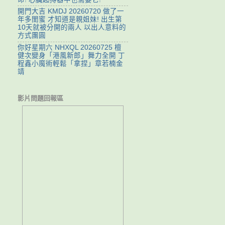
開門大吉 KMDJ 20260720 做了一
年多閨蜜 才知道是親姐妹! 出生第
10天就被分開的兩人 以出人意料的
方式團圓
你好星期六 NHXQL 20260725 檀
健次變身「港風新郎」舞力全開 丁
程鑫小魔術輕鬆「拿捏」章若楠金
靖
影片問題回報區