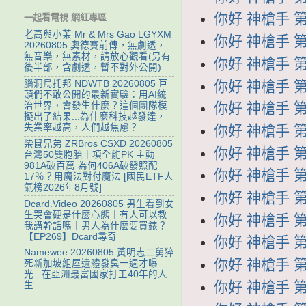
你好 神槍手 第3
一起看電視 網紅專區
老高與小茉 Mr & Mrs Gao LGYXM
你好 神槍手 第3
20260805 奧德賽前傳，無劇透，
無音樂，無素材，請放心觀看(另有
你好 神槍手 第3
後半部，含劇透，暫不對外公開)
你好 神槍手 第2
腦洞烏托邦 NDWTB 20260805 巨
頭們不敢公開的最新實驗：用AI統
治世界，會發生什麼？這個團隊模
你好 神槍手 第2
擬出了結果...為什麼科技越發達，
失業率越高，人們越焦慮？
你好 神槍手 第2
柴鼠兄弟 ZRBros CSXD 20260805
你好 神槍手 第2
台灣50雙胞胎十項全能PK 主動
981A破百萬 為何406A破發照配
你好 神槍手 第2
17％？用魔法對付魔法 [國民ETF人
氣榜2026年8月號]
你好 神槍手 第2
Dcard.Video 20260805 男生看到女
生哭會硬是什麼心態｜有人可以教
你好 神槍手 第2
我講幹話嗎｜男人為什麼要買錶？
【EP269】Dcard尋奇
你好 神槍手 第2
Namewee 20260805 黃明志二舅猝
你好 神槍手 第2
死新加坡組屋遺體發臭一週才曝
光...在亞洲最富國家打工40年的人
你好 神槍手 第2
生