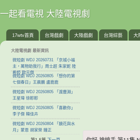
一起看電視 大陸電視劇
17wtv首頁
台灣戲劇
大陸戲劇
台灣綜藝
大
大陸電視劇 最新資訊
微短劇 WDJ 20260731 「京城小福
主，萬物助我行」周士超 朱家妮 陸
希婭 歐元傑
微短劇 WDJ 20260805 「想你的第
七個春日」王晨鵬 盧鹿鹿
微短劇 WDJ 20260805 「渡塵淵」
王星瑋 徐軫軫
微短劇 WDJ 20260805 「喜歡你」
李子傑 韓佳卉
微短劇 WDJ 20260804 「鏡花與水
月」蒙恩 胡家榮 鐘正
你好 神槍手 第11集 N
第1-5篇
下一頁