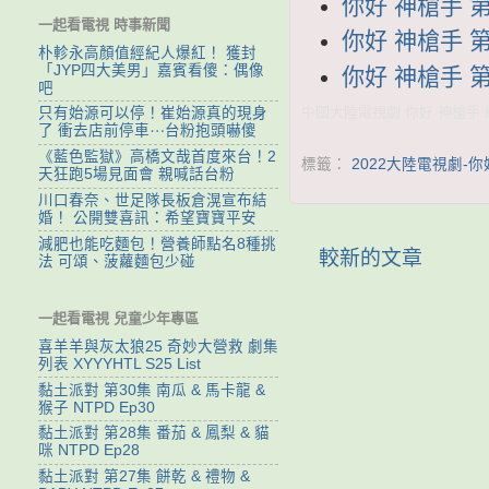
你好 神槍手 第1
一起看電視 時事新聞
你好 神槍手 第1
朴軫永高顏值經紀人爆紅！ 獲封
「JYP四大美男」嘉賓看傻：偶像
你好 神槍手 第1
吧
中國大陸電視劇 你好 神槍手 線
只有始源可以停！崔始源真的現身
了 衝去店前停車⋯台粉抱頭嚇傻
《藍色監獄》高橋文哉首度來台！2
標籤：
2022大陸電視劇-你
天狂跑5場見面會 親喊話台粉
川口春奈、世足隊長板倉滉宣布結
婚！ 公開雙喜訊：希望寶寶平安
減肥也能吃麵包！營養師點名8種挑
較新的文章
法 可頌、菠蘿麵包少碰
一起看電視 兒童少年專區
喜羊羊與灰太狼25 奇妙大營救 劇集
列表 XYYYHTL S25 List
黏土派對 第30集 南瓜 & 馬卡龍 &
猴子 NTPD Ep30
黏土派對 第28集 番茄 & 鳳梨 & 貓
咪 NTPD Ep28
黏土派對 第27集 餅乾 & 禮物 &