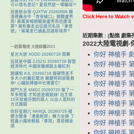
可以借名登記? 愛竟然是一場騙局?!
前進新台灣 QJXTW 20260806 賴
Click Here to Watch 
清德轟台中「食安破口」開戰盧秀
燕! 蔣萬安喊倒閣害盧秀燕恐遭清
算? 蔣粉暴走出征饒河名店「東發
號」! 蔣萬安已讀亂回達新境界?
近期集數 : (點進 
2022大陸電視劇-
一起看電視 大陸綜藝2023
你好 神槍手 劇集
星光大道 XGDD 20260718 周賽
這就是中國 ZJSZG 20260728 智慧
你好 神槍手 第4
經濟時代 中國收穫網路主權紅利
你好 神槍手 第3
開講啦 KJL 20260718 跟硬幣差不
多大小的羈扣電池 關鍵時刻卻能救
你好 神槍手 第3
命! 心臟起搏器中也需要它!
開門大吉 KMDJ 20260720 做了一
你好 神槍手 第3
年多閨蜜 才知道是親姐妹! 出生第
10天就被分開的兩人 以出人意料的
你好 神槍手 第3
方式團圓
你好星期六 NHXQL 20260725 檀
你好 神槍手 第3
健次變身「港風新郎」舞力全開 丁
程鑫小魔術輕鬆「拿捏」章若楠金
你好 神槍手 第3
靖
你好 神槍手 第3