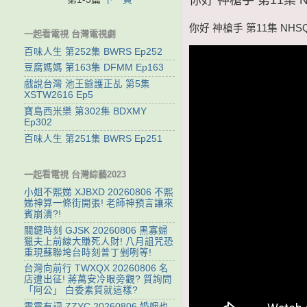
你好 神槍手 第11集 NHSQ
一起看電視 台灣電視劇
百味人生 第252集 BWRS Ep252
豆腐媽媽 第163集 DFMM Ep163
戲說台灣 池王爺護正乩 第5集
XSTW2616 Ep5
寶島西米樂 第302集 BDXMY
Ep302
百味人生 第251集 BWRS Ep251
一起看電視 台灣綜藝2023
小姐不熙娣 XJBXD 20260806 不熙
娣神算一條街開張! 老師神預言讓來
賓崩潰?!
關鍵時刻 GJSK 20260806 黑寡婦
獵夫上前線大賺死人財! 八月詛咒恐
重現蘇聯垮台時刻普丁剉咧等!
台灣向前行 TWXQX 20260806 名
店遭出征! 蔣萬安冷眼旁觀? 質詢問
「阿公」 白委素質就這樣?
震震有詞 ZZYC 20260806 婚姻也