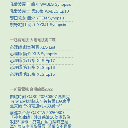
我愛波麗士 簡介 WABLS Synopsis
我愛波麗士 第10集 WABLS Ep10
鹽田兒女 簡介 YTEN Synopsis
櫻野3加1 簡介 YY3J1 Synopsis
一起看電視 大陸電視劇二區
心理師 劇集列表 XLS List
心理師 簡介 XLS Synopsis
心理師 第17集 XLS Ep17
心理師 第16集 XLS Ep16
心理師 第15集 XLS Ep15
一起看電視 台灣綜藝2022
關鍵時刻 GJSK 20260807 馬斯克
Terafab找錯隊友? 英特爾18A良率
遭質疑 台積電加碼火力展示!?
前進新台灣 QJXTW 20260807
「神鬼律師」涉詐慈濟10億掀政治
攻防! 操作「疫苗」藍白超時空翻
車? 陳時中沉冤得雪! 蔣萬安不道歉