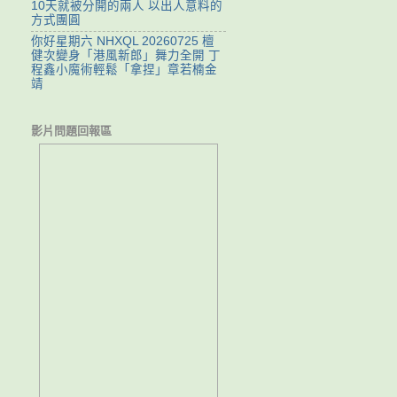
10天就被分開的兩人 以出人意料的
方式團圓
你好星期六 NHXQL 20260725 檀
健次變身「港風新郎」舞力全開 丁
程鑫小魔術輕鬆「拿捏」章若楠金
靖
影片問題回報區