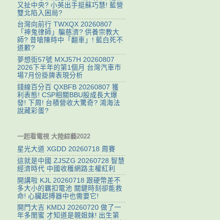
又扯中央? 小英出手挺蘇巧慧! 藍營
雙北陷入困局?
台灣向前行 TWXQX 20260807
「神鬼律師」騙慈濟? 供養宗教大
師? 昔嗆陳時中「翻車」! 藍白死不
道歉?
夢想街57號 MXJ57H 20260807
2026下半年的第1個月 台灣汽車市
場7月份掛牌表現分析
錢線百分百 QXBFB 20260807 獲
利表態! CSP相關BBU股成長大爆
發! 下周! 台積營收大驚奇? 鴻海法
說藏彩蛋?
一起看電視 大陸綜藝2022
星光大道 XGDD 20260718 周賽
這就是中國 ZJSZG 20260728 智慧
經濟時代 中國收穫網路主權紅利
開講啦 KJL 20260718 跟硬幣差不
多大小的羈扣電池 關鍵時刻卻能救
命! 心臟起搏器中也需要它!
開門大吉 KMDJ 20260720 做了一
年多閨蜜 才知道是親姐妹! 出生第