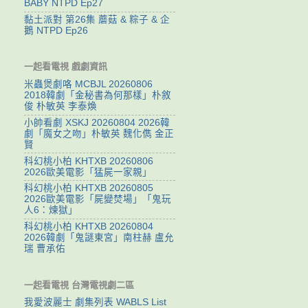
BABY NTPD Ep27
黏土派對 第26集 蘑菇 & 粽子 & 企
鵝 NTPD Ep26
一起看電視 戲劇資訊
米蟲煲劇咯 MCBJL 20260806
2018韓劇「金秘書為何那樣」朴敘
俊 朴敏英 李泰煥
小帥看劇 XSKJ 20260804 2026韓
劇「魔女之吻」朴敏英 魏化儁 金正
賢
科幻桃小柏 KHTXB 20260806
2026歐美電影「猛屍一家親」
科幻桃小柏 KHTXB 20260805
2026歐美電影「屍變焚場」「鬼玩
人6：煉獄」
科幻桃小柏 KHTXB 20260804
2026韓劇「鬼謎東宮」南柱赫 盧允
瑞 曹承佑
一起看電視 台灣電視劇二區
我愛波麗士 劇集列表 WABLS List