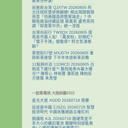
敢來分杯羹!
前進新台灣 QJXTW 20260805 阿
北拄枴杖賣慘換腳鐐! 頻出現蹭鏡頭
用意「怕黃國昌把整黨端走」? 中
聯致癌油持續延燒 蔣萬安.盧秀燕同
調「卸責罵中央」統一流程
台灣向前行 TWXQX 20260805 撲
馬夜市展人氣! 「萬安粉」好眼紅?
「電子手環」變勳章? 柯文哲演哪
齣?
夢想街57號 MXJ57H 20260805 重
磅新車連發 下半年休旅新車前瞻
11點熱吵店 11DRCD 20260805 白
袍底下藏什麼?! 醫院暗黑內幕大曝
光!? 陳宥心 林裕豐 潘若迪 陳柏臣
方慈聲 朱育瑩
一起看電視 大陸綜藝2022
星光大道 XGDD 20260718 周賽
這就是中國 ZJSZG 20260728 智慧
經濟時代 中國收穫網路主權紅利
開講啦 KJL 20260718 跟硬幣差不
多大小的羈扣電池 關鍵時刻卻能救
命! 心臟起搏器中也需要它!