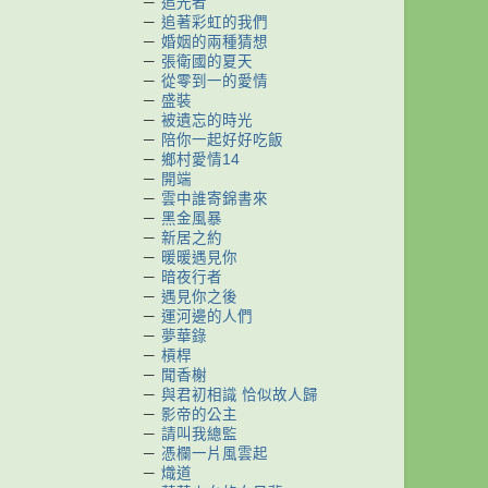
－
追光者
－
追著彩虹的我們
－
婚姻的兩種猜想
－
張衛國的夏天
－
從零到一的愛情
－
盛裝
－
被遺忘的時光
－
陪你一起好好吃飯
－
鄉村愛情14
－
開端
－
雲中誰寄錦書來
－
黑金風暴
－
新居之約
－
暖暖遇見你
－
暗夜行者
－
遇見你之後
－
運河邊的人們
－
夢華錄
－
槓桿
－
聞香榭
－
與君初相識 恰似故人歸
－
影帝的公主
－
請叫我總監
－
憑欄一片風雲起
－
熾道