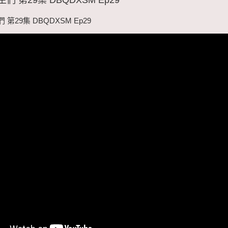
第29集 DBQDXSM Ep29