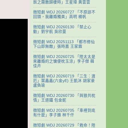
辰之霧散歸棲時」王星瑋 黃雲雲
微短劇 WDJ 20260727 「不原諒不
回頭，我離婚獨美」高明 楊帆
微短劇 WDJ 20260130 「禁止心
動」劉宇航 吳欣蔓
微短劇 WDJ 20251113 「都市修仙
下山即無敵」張時嘉 王家霖
微短劇 WDJ 20260725 「陸太太是
來離婚的之慵便枕玉涼」李子傑 韓
佳卉
微短劇 WDJ 20260719 「三生：渡
厄」葉鑫鑫(六金yE) 王凱沐 胡家豪
盧奐瑜
微短劇 WDJ 20260730 「與狼共枕
情」王道鐵 包金妮
微短劇 WDJ 20260705 「車裡到底
有什麼」李子鋒 林千仟
微短劇 WDJ 20260729 「救命！陸