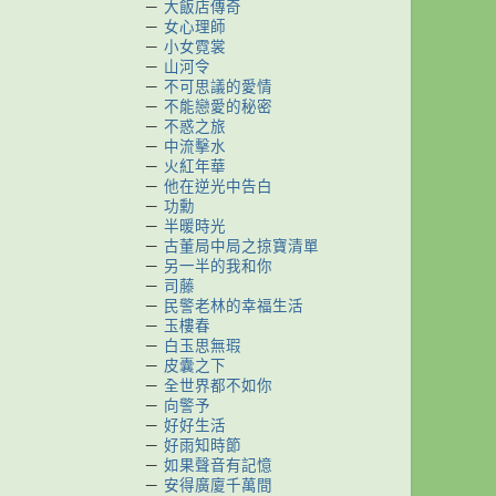
－
大飯店傳奇
－
女心理師
－
小女霓裳
－
山河令
－
不可思議的愛情
－
不能戀愛的秘密
－
不惑之旅
－
中流擊水
－
火紅年華
－
他在逆光中告白
－
功勳
－
半暖時光
－
古董局中局之掠寶清單
－
另一半的我和你
－
司藤
－
民警老林的幸福生活
－
玉樓春
－
白玉思無瑕
－
皮囊之下
－
全世界都不如你
－
向警予
－
好好生活
－
好雨知時節
－
如果聲音有記憶
－
安得廣廈千萬間