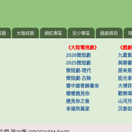
綜藝
大陸綜藝
網紅專區
兒少專區
戲劇資訊
《大陸電視劇》
《戲劇
2026微短劇
九重紫
2025微短劇
與卿書
微短劇-現代
原來是
微短劇-古裝
追光者
雲中誰寄錦書來
大博弈
暖暖遇見你
歡樂頌
遇見你之後
山河月
幸福到萬家
沉香如
 第29集 DBQDXSM Ep29