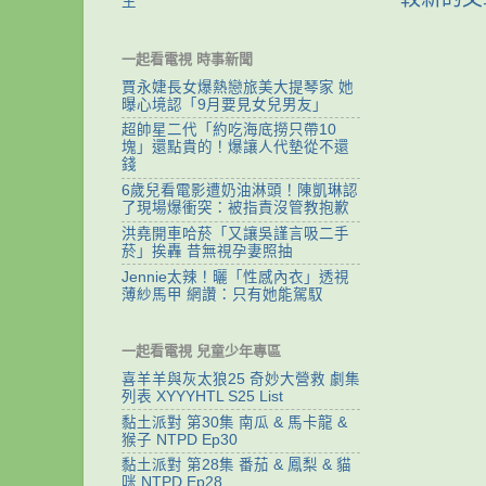
生
一起看電視 時事新聞
賈永婕長女爆熱戀旅美大提琴家 她
曝心境認「9月要見女兒男友」
超帥星二代「約吃海底撈只帶10
塊」還點貴的！爆讓人代墊從不還
錢
6歲兒看電影遭奶油淋頭！陳凱琳認
了現場爆衝突：被指責沒管教抱歉
洪堯開車哈菸「又讓吳謹言吸二手
菸」挨轟 昔無視孕妻照抽
Jennie太辣！曬「性感內衣」透視
薄紗馬甲 網讚：只有她能駕馭
一起看電視 兒童少年專區
喜羊羊與灰太狼25 奇妙大營救 劇集
列表 XYYYHTL S25 List
黏土派對 第30集 南瓜 & 馬卡龍 &
猴子 NTPD Ep30
黏土派對 第28集 番茄 & 鳳梨 & 貓
咪 NTPD Ep28