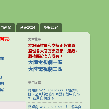
時事新聞
台綜2024
陸綜2024
列表》
文章搜尋
本站僅推廣和支持正版資源，
整理各大官方頻道影片連結，
版權屬於官方所有。
你
大陸電視劇一區
大陸電視劇二區
3
熱門文章
明
屑
微短劇 WDJ 20260729 「姐妹換
嫁，全京城嗑我們兩對」劉宇航 羽
翎 張洪鳴 楊殊予
微短劇 WDJ 20260730 「三餐與良