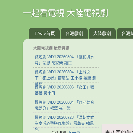
一起看電視 大陸電視劇
17wtv首頁
台灣戲劇
大陸戲劇
台灣
大陸電視劇 最新資訊
微短劇 WDJ 20260804 「鏡花與水
月」蒙恩 胡家榮 鐘正
微短劇 WDJ 20260804 「上城之
下：犯上者」薛濱弘 王小橙 姜騰 趙
慧楠
微短劇 WDJ 20260803 「女王」張
蓓蓓 黃小再
微短劇 WDJ 20260804 「月老勸合
我勸分」楊澤 崔一梁
微短劇 WDJ 20260728 「滿朝文武
靠皇后心聲逆風翻盤」雷藝昊 韓鳳
兒
東八區的先生們
第1-5篇
下一頁