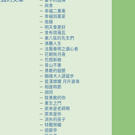
－
妻子的選擇
－
尚食
－
幸福二重奏
－
幸福到萬家
－
底線
－
明天會更好
－
昔有琉璃瓦
－
東八區的先生們
－
沸騰人生
－
法醫秦明之讀心者
－
花朝秋月夜
－
花間新娘
－
青山不墨
－
勇敢的翅膀
－
姻緣大人請留步
－
星漢燦爛 月升滄海
－
相逢時節
－
胡同
－
致勇敢的你
－
重生之門
－
原來是老師啊
－
原來是你
－
消失的孩子
－
特戰榮耀
－
迴廊亭