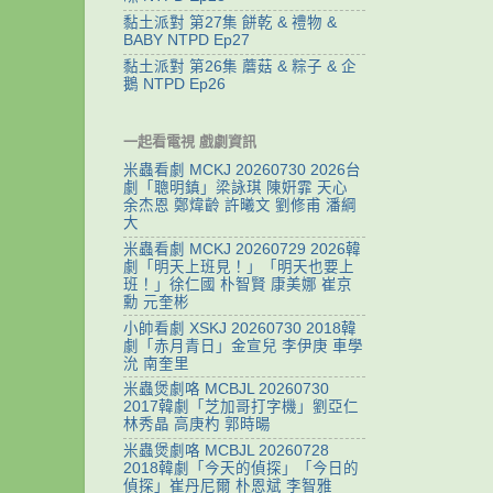
黏土派對 第27集 餅乾 & 禮物 &
BABY NTPD Ep27
黏土派對 第26集 蘑菇 & 粽子 & 企
鵝 NTPD Ep26
一起看電視 戲劇資訊
米蟲看劇 MCKJ 20260730 2026台
劇「聰明鎮」梁詠琪 陳姸霏 天心
余杰恩 鄭煒齡 許曦文 劉修甫 潘綱
大
米蟲看劇 MCKJ 20260729 2026韓
劇「明天上班見！」「明天也要上
班！」徐仁國 朴智賢 康美娜 崔京
勳 元奎彬
小帥看劇 XSKJ 20260730 2018韓
劇「赤月青日」金宣兒 李伊庚 車學
沇 南奎里
米蟲煲劇咯 MCBJL 20260730
2017韓劇「芝加哥打字機」劉亞仁
林秀晶 高庚杓 郭時暘
米蟲煲劇咯 MCBJL 20260728
2018韓劇「今天的偵探」「今日的
偵探」崔丹尼爾 朴恩斌 李智雅