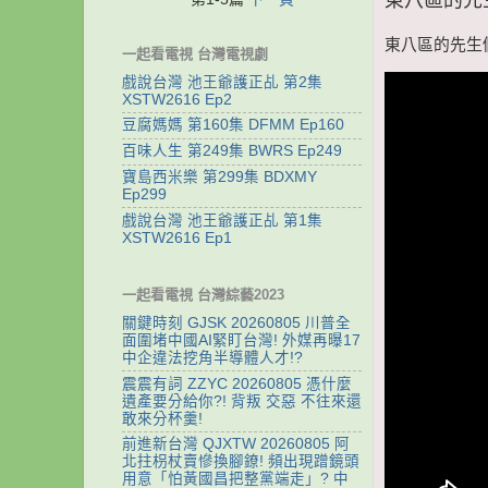
東八區的先生們 
一起看電視 台灣電視劇
戲說台灣 池王爺護正乩 第2集
XSTW2616 Ep2
豆腐媽媽 第160集 DFMM Ep160
百味人生 第249集 BWRS Ep249
寶島西米樂 第299集 BDXMY
Ep299
戲說台灣 池王爺護正乩 第1集
XSTW2616 Ep1
一起看電視 台灣綜藝2023
關鍵時刻 GJSK 20260805 川普全
面圍堵中國AI緊盯台灣! 外媒再曝17
中企違法挖角半導體人才!?
震震有詞 ZZYC 20260805 憑什麼
遺產要分給你?! 背叛 交惡 不往來還
敢來分杯羹!
前進新台灣 QJXTW 20260805 阿
北拄枴杖賣慘換腳鐐! 頻出現蹭鏡頭
用意「怕黃國昌把整黨端走」? 中