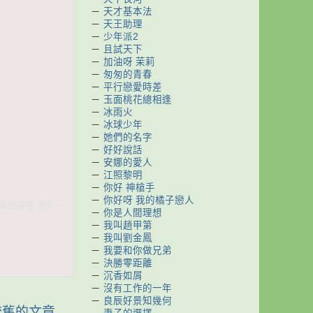
－
天才基本法
－
天王助理
－
少年派2
－
且試天下
－
加油呀 茉莉
－
匆匆的青春
－
平行戀愛時差
－
玉面桃花總相逢
－
冰雨火
－
冰球少年
－
她們的名字
－
好好說話
－
安娜的愛人
－
江照黎明
－
你好 神槍手
－
你好呀 我的橘子戀人
 演員陣容 最新一
－
你是人間理想
－
我叫趙甲第
－
我叫劉金鳳
－
我要和你做兄弟
－
決勝零距離
－
沉香如屑
－
沒有工作的一年
－
良辰好景知幾何
較舊的文章