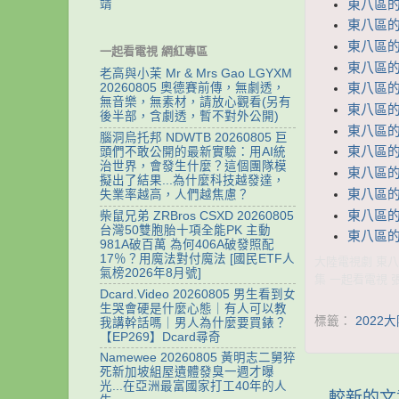
東八區的先
靖
東八區的先
東八區的先
一起看電視 網紅專區
東八區的先
老高與小茉 Mr & Mrs Gao LGYXM
東八區的先
20260805 奧德賽前傳，無劇透，
無音樂，無素材，請放心觀看(另有
東八區的先
後半部，含劇透，暫不對外公開)
東八區的先
腦洞烏托邦 NDWTB 20260805 巨
東八區的先
頭們不敢公開的最新實驗：用AI統
治世界，會發生什麼？這個團隊模
東八區的先
擬出了結果...為什麼科技越發達，
東八區的先
失業率越高，人們越焦慮？
東八區的先
柴鼠兄弟 ZRBros CSXD 20260805
台灣50雙胞胎十項全能PK 主動
東八區的先
981A破百萬 為何406A破發照配
17％？用魔法對付魔法 [國民ETF人
大陸電視劇 東八區
氣榜2026年8月號]
集 一起看電視 
Dcard.Video 20260805 男生看到女
生哭會硬是什麼心態｜有人可以教
標籤：
2022
我講幹話嗎｜男人為什麼要買錶？
【EP269】Dcard尋奇
Namewee 20260805 黃明志二舅猝
死新加坡組屋遺體發臭一週才曝
光...在亞洲最富國家打工40年的人
較新的文