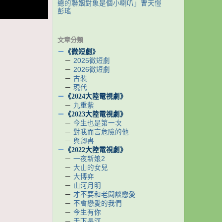
總的聯姻對象是個小喇叭」曹天愷
彭瑤
文章分類
－
《微短劇》
－
2025微短劇
－
2026微短劇
－
古裝
－
現代
－
《2024大陸電視劇》
－
九重紫
－
《2023大陸電視劇》
－
今生也是第一次
－
對我而言危險的他
－
與卿書
－
《2022大陸電視劇》
－
一夜新娘2
－
大山的女兒
－
大博弈
－
山河月明
－
才不要和老闆談戀愛
－
不會戀愛的我們
－
今生有你
－
天下長河