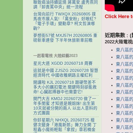
聯致癌油持續延燒 蔣萬安.盧秀燕同
調「卸責罵中央」統一流程
台灣向前行 TWXQX 20260805 撲
Click Here 
馬夜市展人氣! 「萬安粉」好眼紅?
「電子手環」變勳章? 柯文哲演哪
齣?
近期集數 :
夢想街57號 MXJ57H 20260805 重
磅新車連發 下半年休旅新車前瞻
2022大陸電
東八區的先
一起看電視 大陸綜藝2023
東八區的先
星光大道 XGDD 20260718 周賽
東八區的先
這就是中國 ZJSZG 20260728 智慧
東八區的先
經濟時代 中國收穫網路主權紅利
東八區的先
開講啦 KJL 20260718 跟硬幣差不
東八區的先
多大小的羈扣電池 關鍵時刻卻能救
命! 心臟起搏器中也需要它!
東八區的先
開門大吉 KMDJ 20260720 做了一
東八區的先
年多閨蜜 才知道是親姐妹! 出生第
東八區的先
10天就被分開的兩人 以出人意料的
方式團圓
東八區的先
你好星期六 NHXQL 20260725 檀
東八區的先
健次變身「港風新郎」舞力全開 丁
東八區的先
程鑫小魔術輕鬆「拿捏」章若楠金