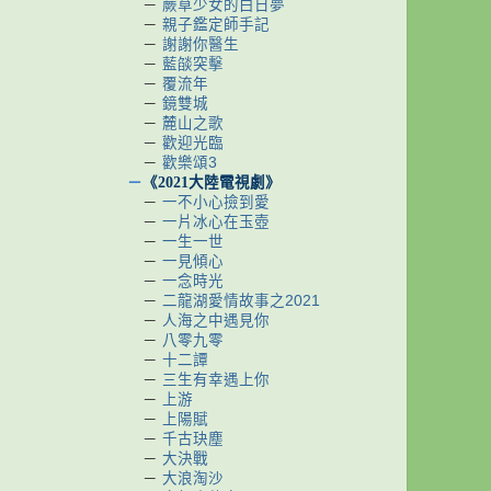
－
蕨草少女的白日夢
－
親子鑑定師手記
－
謝謝你醫生
－
藍燄突擊
－
覆流年
－
鏡雙城
－
麓山之歌
－
歡迎光臨
－
歡樂頌3
－
《2021大陸電視劇》
－
一不小心撿到愛
－
一片冰心在玉壺
－
一生一世
－
一見傾心
－
一念時光
－
二龍湖愛情故事之2021
－
人海之中遇見你
－
八零九零
－
十二譚
－
三生有幸遇上你
－
上游
－
上陽賦
－
千古玦塵
－
大決戰
－
大浪淘沙