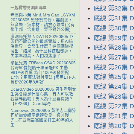
底線 第32集 D
一起看電視 網紅專區
老高與小茉 Mr & Mrs Gao LGYXM
底線 第31集 D
20260805 奧德賽前傳，無劇透，
無音樂，無素材，請放心觀看(另有
底線 第30集 D
後半部，含劇透，暫不對外公開)
底線 第29集 D
腦洞烏托邦 NDWTB 20260805 巨
頭們不敢公開的最新實驗：用AI統
治世界，會發生什麼？這個團隊模
底線 第28集 D
擬出了結果...為什麼科技越發達，
失業率越高，人們越焦慮？
底線 第27集 D
柴鼠兄弟 ZRBros CSXD 20260805
底線 第26集 D
台灣50雙胞胎十項全能PK 主動
981A破百萬 為何406A破發照配
底線 第25集 D
17％？用魔法對付魔法 [國民ETF人
氣榜2026年8月號]
底線 第24集 D
Dcard.Video 20260805 男生看到女
生哭會硬是什麼心態｜有人可以教
底線 第23集 D
我講幹話嗎｜男人為什麼要買錶？
【EP269】Dcard尋奇
底線 第22集 D
Namewee 20260805 黃明志二舅猝
底線 第21集 D
死新加坡組屋遺體發臭一週才曝
光...在亞洲最富國家打工40年的人
底線 第20集 D
生