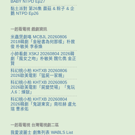
BABY NTPD Ep27
黏土派對 第26集 蘑菇 & 粽子 & 企
鵝 NTPD Ep26
一起看電視 戲劇資訊
米蟲煲劇咯 MCBJL 20260806
2018韓劇「金秘書為何那樣」朴敘
俊 朴敏英 李泰煥
小帥看劇 XSKJ 20260804 2026韓
劇「魔女之吻」朴敏英 魏化儁 金正
賢
科幻桃小柏 KHTXB 20260806
2026歐美電影「猛屍一家親」
科幻桃小柏 KHTXB 20260805
2026歐美電影「屍變焚場」「鬼玩
人6：煉獄」
科幻桃小柏 KHTXB 20260804
2026韓劇「鬼謎東宮」南柱赫 盧允
瑞 曹承佑
一起看電視 台灣電視劇二區
我愛波麗士 劇集列表 WABLS List