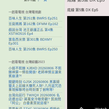
底線 第5集 DX Ep5
一起看電視 台灣電視劇
百味人生 第251集 BWRS Ep251
豆腐媽媽 第162集 DFMM Ep162
戲說台灣 池王爺護正乩 第4集
XSTW2616 Ep4
寶島西米樂 第301集 BDXMY
Ep301
百味人生 第250集 BWRS Ep250
一起看電視 台灣綜藝2023
小姐不熙娣 XJBXD 20260806 不熙
娣神算一條街開張! 老師神預言讓來
賓崩潰?!
關鍵時刻 GJSK 20260806 黑寡婦
獵夫上前線大賺死人財! 八月詛咒恐
重現蘇聯垮台時刻普丁剉咧等!
台灣向前行 TWXQX 20260806 名
店遭出征! 蔣萬安冷眼旁觀? 質詢問
「阿公」 白委素質就這樣?
震震有詞 ZZYC 20260806 婚姻也