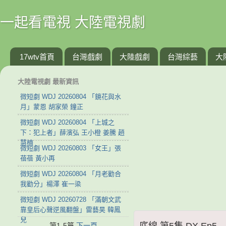
一起看電視 大陸電視劇
17wtv首頁
台灣戲劇
大陸戲劇
台灣綜藝
大
大陸電視劇 最新資訊
微短劇 WDJ 20260804 「鏡花與水
月」蒙恩 胡家榮 鐘正
微短劇 WDJ 20260804 「上城之
下：犯上者」薛濱弘 王小橙 姜騰 趙
慧楠
微短劇 WDJ 20260803 「女王」張
蓓蓓 黃小再
微短劇 WDJ 20260804 「月老勸合
我勸分」楊澤 崔一梁
微短劇 WDJ 20260728 「滿朝文武
靠皇后心聲逆風翻盤」雷藝昊 韓鳳
兒
底線 第5集 DX Ep5
第1-5篇
下一頁