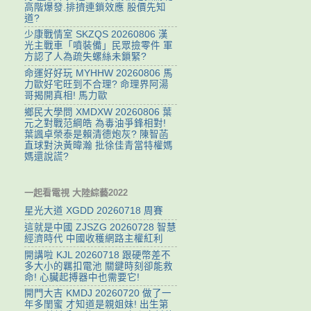
高階爆發.排擠連鎖效應 股價先知
道?
少康戰情室 SKZQS 20260806 漢
光主戰車「噴裝備」民眾撿零件 軍
方認了人為疏失螺絲未鎖緊?
命運好好玩 MYHHW 20260806 馬
力歐好宅旺到不合理? 命理界阿湯
哥揭開真相! 馬力歐
鄉民大學問 XMDXW 20260806 葉
元之對戰范綱皓 為毒油爭鋒相對!
葉諷卓榮泰是賴清德炮灰? 陳智菡
直球對決黃暐瀚 批徐佳青當特權媽
媽還說謊?
一起看電視 大陸綜藝2022
星光大道 XGDD 20260718 周賽
這就是中國 ZJSZG 20260728 智慧
經濟時代 中國收穫網路主權紅利
開講啦 KJL 20260718 跟硬幣差不
多大小的羈扣電池 關鍵時刻卻能救
命! 心臟起搏器中也需要它!
開門大吉 KMDJ 20260720 做了一
年多閨蜜 才知道是親姐妹! 出生第