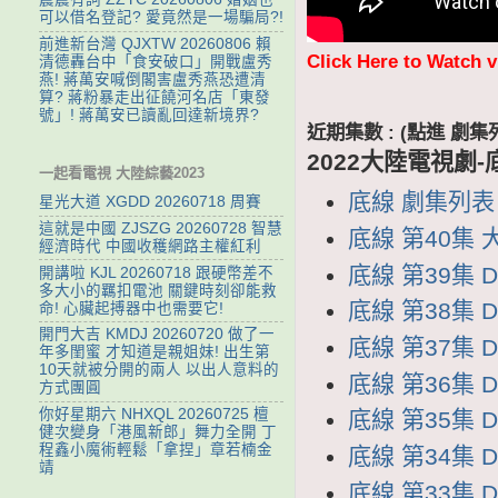
可以借名登記? 愛竟然是一場騙局?!
前進新台灣 QJXTW 20260806 賴
Click Here to Watch 
清德轟台中「食安破口」開戰盧秀
燕! 蔣萬安喊倒閣害盧秀燕恐遭清
算? 蔣粉暴走出征饒河名店「東發
號」! 蔣萬安已讀亂回達新境界?
近期集數 : (點進 
2022大陸電視劇-
一起看電視 大陸綜藝2023
底線 劇集列表 D
星光大道 XGDD 20260718 周賽
這就是中國 ZJSZG 20260728 智慧
底線 第40集 大
經濟時代 中國收穫網路主權紅利
底線 第39集 D
開講啦 KJL 20260718 跟硬幣差不
多大小的羈扣電池 關鍵時刻卻能救
底線 第38集 D
命! 心臟起搏器中也需要它!
開門大吉 KMDJ 20260720 做了一
底線 第37集 D
年多閨蜜 才知道是親姐妹! 出生第
10天就被分開的兩人 以出人意料的
底線 第36集 D
方式團圓
你好星期六 NHXQL 20260725 檀
底線 第35集 D
健次變身「港風新郎」舞力全開 丁
程鑫小魔術輕鬆「拿捏」章若楠金
底線 第34集 D
靖
底線 第33集 D