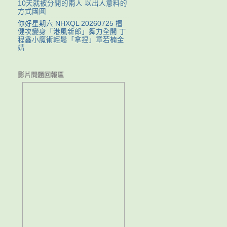
10天就被分開的兩人 以出人意料的
方式團圓
你好星期六 NHXQL 20260725 檀
健次變身「港風新郎」舞力全開 丁
程鑫小魔術輕鬆「拿捏」章若楠金
靖
影片問題回報區