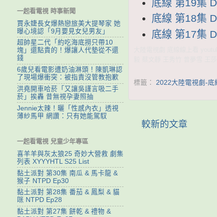
底線 第19集 D
一起看電視 時事新聞
底線 第18集 D
賈永婕長女爆熱戀旅美大提琴家 她
曝心境認「9月要見女兒男友」
底線 第17集 D
超帥星二代「約吃海底撈只帶10
大陸電視劇 底線線上看 youtu
塊」還點貴的！爆讓人代墊從不還
錢
毅 蔡文靜 王秀竹 曾夢雪 王莎
6歲兒看電影遭奶油淋頭！陳凱琳認
了現場爆衝突：被指責沒管教抱歉
標籤：
2022大陸電視劇-底
洪堯開車哈菸「又讓吳謹言吸二手
菸」挨轟 昔無視孕妻照抽
Jennie太辣！曬「性感內衣」透視
薄紗馬甲 網讚：只有她能駕馭
較新的文章
一起看電視 兒童少年專區
喜羊羊與灰太狼25 奇妙大營救 劇集
列表 XYYYHTL S25 List
黏土派對 第30集 南瓜 & 馬卡龍 &
猴子 NTPD Ep30
黏土派對 第28集 番茄 & 鳳梨 & 貓
咪 NTPD Ep28
黏土派對 第27集 餅乾 & 禮物 &