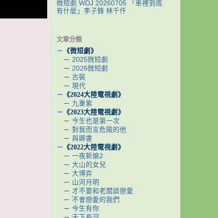
微短劇 WDJ 20260705 「車裡到底
有什麼」李子鋒 林千仟
文章分類
－
《微短劇》
－
2025微短劇
－
2026微短劇
－
古裝
－
現代
－
《2024大陸電視劇》
－
九重紫
－
《2023大陸電視劇》
－
今生也是第一次
－
對我而言危險的他
－
與卿書
－
《2022大陸電視劇》
－
一夜新娘2
－
大山的女兒
－
大博弈
－
山河月明
－
才不要和老闆談戀愛
－
不會戀愛的我們
－
今生有你
－
天下長河