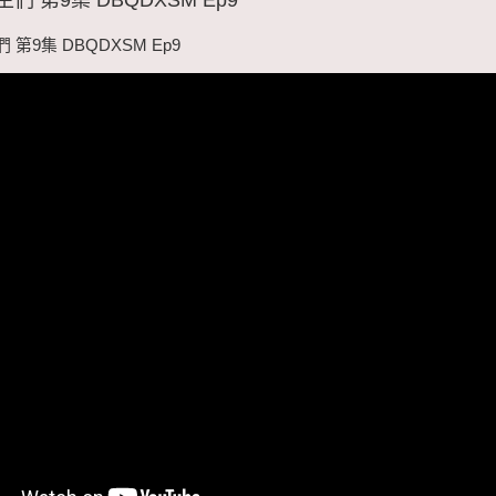
第9集 DBQDXSM Ep9