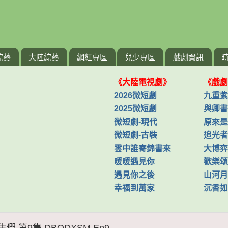
綜藝
大陸綜藝
網紅專區
兒少專區
戲劇資訊
《大陸電視劇》
《戲劇
2026微短劇
九重紫
2025微短劇
與卿書
微短劇-現代
原來是
微短劇-古裝
追光者
雲中誰寄錦書來
大博弈
暖暖遇見你
歡樂頌
遇見你之後
山河月
幸福到萬家
沉香如
 第9集 DBQDXSM Ep9