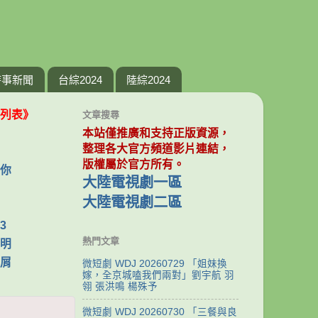
時事新聞
台綜2024
陸綜2024
列表》
文章搜尋
本站僅推廣和支持正版資源，
整理各大官方頻道影片連結，
版權屬於官方所有。
你
大陸電視劇一區
大陸電視劇二區
3
熱門文章
明
屑
微短劇 WDJ 20260729 「姐妹換
嫁，全京城嗑我們兩對」劉宇航 羽
翎 張洪鳴 楊殊予
微短劇 WDJ 20260730 「三餐與良