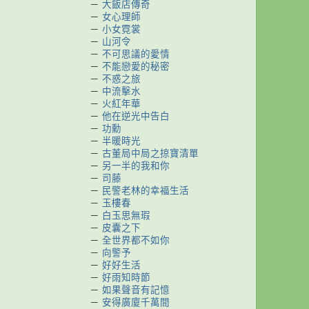
－
大飯店傳奇
－
女心理師
－
小女霓裳
－
山河令
－
不可思議的愛情
－
不能戀愛的秘密
－
不惑之旅
－
中流擊水
－
火紅年華
－
他在逆光中告白
－
功勳
－
半暖時光
－
古董局中局之掠寶清單
－
另一半的我和你
－
司藤
－
民警老林的幸福生活
－
玉樓春
－
白玉思無瑕
－
皮囊之下
－
全世界都不如你
－
向警予
－
好好生活
－
好雨知時節
－
如果聲音有記憶
－
安得廣廈千萬間