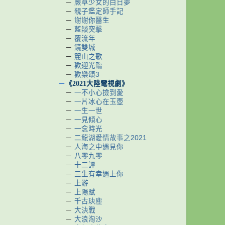
－
蕨草少女的白日夢
－
親子鑑定師手記
－
謝謝你醫生
－
藍燄突擊
－
覆流年
－
鏡雙城
－
麓山之歌
－
歡迎光臨
－
歡樂頌3
－
《2021大陸電視劇》
－
一不小心撿到愛
－
一片冰心在玉壺
－
一生一世
－
一見傾心
－
一念時光
－
二龍湖愛情故事之2021
－
人海之中遇見你
－
八零九零
－
十二譚
－
三生有幸遇上你
－
上游
－
上陽賦
－
千古玦塵
－
大決戰
－
大浪淘沙