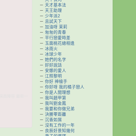
－
天才基本法
－
天王助理
－
少年派2
－
且試天下
－
加油呀 茉莉
－
匆匆的青春
－
平行戀愛時差
－
玉面桃花總相逢
－
冰雨火
－
冰球少年
－
她們的名字
－
好好說話
－
安娜的愛人
－
江照黎明
－
你好 神槍手
－
你好呀 我的橘子戀人
－
你是人間理想
 演員陣容 最新一
－
我叫趙甲第
－
我叫劉金鳳
－
我要和你做兄弟
－
決勝零距離
－
沉香如屑
－
沒有工作的一年
－
良辰好景知幾何