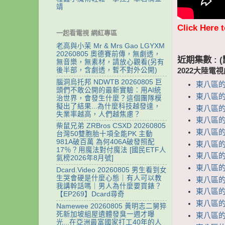
靖
Click Here 
一起看電視 網紅專區
老高與小茉 Mr & Mrs Gao LGYXM
20260805 奧德賽前傳，無劇透，
近期集數 :
無音樂，無素材，請放心觀看(另有
後半部，含劇透，暫不對外公開)
2022大陸電
腦洞烏托邦 NDWTB 20260805 巨
東八區的先
頭們不敢公開的最新實驗：用AI統
東八區的先
治世界，會發生什麼？這個團隊模
擬出了結果...為什麼科技越發達，
東八區的先
失業率越高，人們越焦慮？
東八區的先
柴鼠兄弟 ZRBros CSXD 20260805
東八區的先
台灣50雙胞胎十項全能PK 主動
981A破百萬 為何406A破發照配
東八區的先
17％？用魔法對付魔法 [國民ETF人
東八區的先
氣榜2026年8月號]
東八區的先
Dcard.Video 20260805 男生看到女
生哭會硬是什麼心態｜有人可以教
東八區的先
我講幹話嗎｜男人為什麼要買錶？
東八區的先
【EP269】Dcard尋奇
東八區的先
Namewee 20260805 黃明志二舅猝
死新加坡組屋遺體發臭一週才曝
東八區的先
光...在亞洲最富國家打工40年的人