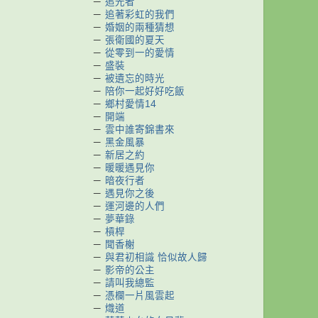
－
追光者
－
追著彩虹的我們
－
婚姻的兩種猜想
－
張衛國的夏天
－
從零到一的愛情
－
盛裝
－
被遺忘的時光
－
陪你一起好好吃飯
－
鄉村愛情14
－
開端
－
雲中誰寄錦書來
－
黑金風暴
－
新居之約
－
暖暖遇見你
－
暗夜行者
－
遇見你之後
－
運河邊的人們
－
夢華錄
－
槓桿
－
聞香榭
－
與君初相識 恰似故人歸
－
影帝的公主
－
請叫我總監
－
憑欄一片風雲起
－
熾道