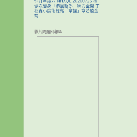
你好星期六 NHXQL 20260725 檀
健次變身「港風新郎」舞力全開 丁
程鑫小魔術輕鬆「拿捏」章若楠金
靖
影片問題回報區