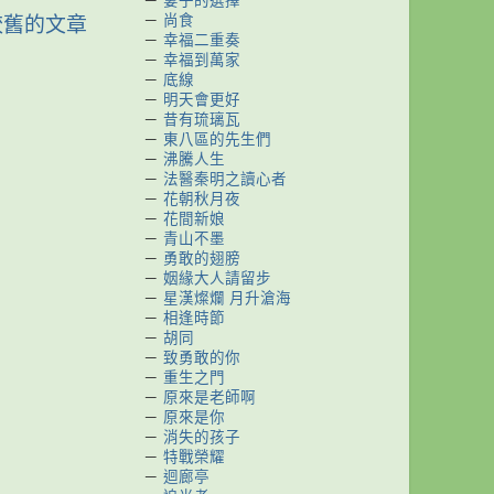
－
妻子的選擇
－
尚食
較舊的文章
－
幸福二重奏
－
幸福到萬家
－
底線
－
明天會更好
－
昔有琉璃瓦
－
東八區的先生們
－
沸騰人生
－
法醫秦明之讀心者
－
花朝秋月夜
－
花間新娘
－
青山不墨
－
勇敢的翅膀
－
姻緣大人請留步
－
星漢燦爛 月升滄海
－
相逢時節
－
胡同
－
致勇敢的你
－
重生之門
－
原來是老師啊
－
原來是你
－
消失的孩子
－
特戰榮耀
－
迴廊亭