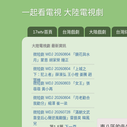
一起看電視 大陸電視劇
17wtv首頁
台灣戲劇
大陸戲劇
台灣
大陸電視劇 最新資訊
微短劇 WDJ 20260804 「鏡花與水
月」蒙恩 胡家榮 鐘正
微短劇 WDJ 20260804 「上城之
下：犯上者」薛濱弘 王小橙 姜騰 趙
慧楠
微短劇 WDJ 20260803 「女王」張
蓓蓓 黃小再
微短劇 WDJ 20260804 「月老勸合
我勸分」楊澤 崔一梁
微短劇 WDJ 20260728 「滿朝文武
靠皇后心聲逆風翻盤」雷藝昊 韓鳳
兒
東八區的先生們
第1-5篇
下一頁