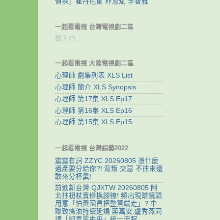
偵探」崔丹尼爾 朴恩斌 李智雅
一起看電視 台灣電視劇二區
載入中…
一起看電視 大陸電視劇二區
心理師 劇集列表 XLS List
心理師 簡介 XLS Synopsis
心理師 第17集 XLS Ep17
心理師 第16集 XLS Ep16
心理師 第15集 XLS Ep15
一起看電視 台灣綜藝2022
震震有詞 ZZYC 20260805 憑什麼
遺產要分給你?! 背叛 交惡 不往來還
敢來分杯羹!
前進新台灣 QJXTW 20260805 阿
北拄枴杖賣慘換腳鐐! 頻出現蹭鏡頭
用意「怕黃國昌把整黨端走」? 中
聯致癌油持續延燒 蔣萬安.盧秀燕同
調「卸責罵中央」統一流程