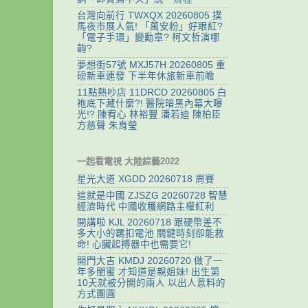
台灣向前行 TWXQX 20260805 撲
馬夜市展人氣! 「萬安粉」好眼紅?
「電子手環」變勳章? 柯文哲演哪
齣?
夢想街57號 MXJ57H 20260805 重
磅新車連發 下半年休旅新車前瞻
11點熱吵店 11DRCD 20260805 白
袍底下藏什麼?! 醫院暗黑內幕大曝
光!? 陳宥心 林裕豐 潘若迪 陳柏臣
方慈聲 朱育瑩
一起看電視 大陸綜藝2022
星光大道 XGDD 20260718 周賽
這就是中國 ZJSZG 20260728 智慧
經濟時代 中國收穫網路主權紅利
開講啦 KJL 20260718 跟硬幣差不
多大小的羈扣電池 關鍵時刻卻能救
命! 心臟起搏器中也需要它!
開門大吉 KMDJ 20260720 做了一
年多閨蜜 才知道是親姐妹! 出生第
10天就被分開的兩人 以出人意料的
方式團圓