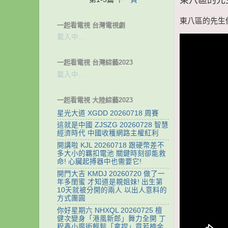
東八區的先生們 
一起看電視 台灣電視劇
載入中…
一起看電視 台灣綜藝2023
載入中…
一起看電視 大陸綜藝2023
星光大道 XGDD 20260718 周賽
這就是中國 ZJSZG 20260728 智慧
經濟時代 中國收穫網路主權紅利
開講啦 KJL 20260718 跟硬幣差不
多大小的羈扣電池 關鍵時刻卻能救
命! 心臟起搏器中也需要它!
開門大吉 KMDJ 20260720 做了一
年多閨蜜 才知道是親姐妹! 出生第
10天就被分開的兩人 以出人意料的
方式團圓
你好星期六 NHXQL 20260725 檀
健次變身「港風新郎」舞力全開 丁
程鑫小魔術輕鬆「拿捏」章若楠金