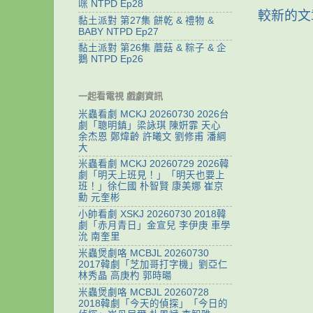
咪 NTPD Ep28
較新的文
黏土派對 第27集 餅乾 & 禮物 &
BABY NTPD Ep27
黏土派對 第26集 蘑菇 & 粽子 & 企
鵝 NTPD Ep26
一起看電視 戲劇資訊
米蟲看劇 MCKJ 20260730 2026台
劇「聰明鎮」梁詠琪 陳姸霏 天心
余杰恩 鄭煒齡 許曦文 劉修甫 潘綱
大
米蟲看劇 MCKJ 20260729 2026韓
劇「明天上班見！」「明天也要上
班！」徐仁國 朴智賢 康美娜 崔京
勳 元奎彬
小帥看劇 XSKJ 20260730 2018韓
劇「赤月青日」金宣兒 李伊庚 車學
沇 南奎里
米蟲煲劇咯 MCBJL 20260730
2017韓劇「芝加哥打字機」劉亞仁
林秀晶 高庚杓 郭時暘
米蟲煲劇咯 MCBJL 20260728
2018韓劇「今天的偵探」「今日的