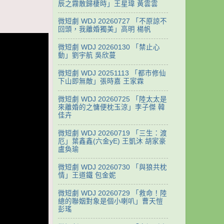
辰之霧散歸棲時」王星瑋 黃雲雲
微短劇 WDJ 20260727 「不原諒不
回頭，我離婚獨美」高明 楊帆
微短劇 WDJ 20260130 「禁止心
動」劉宇航 吳欣蔓
微短劇 WDJ 20251113 「都市修仙
下山即無敵」張時嘉 王家霖
微短劇 WDJ 20260725 「陸太太是
來離婚的之慵便枕玉涼」李子傑 韓
佳卉
微短劇 WDJ 20260719 「三生：渡
厄」葉鑫鑫(六金yE) 王凱沐 胡家豪
盧奐瑜
微短劇 WDJ 20260730 「與狼共枕
情」王道鐵 包金妮
微短劇 WDJ 20260729 「救命！陸
總的聯姻對象是個小喇叭」曹天愷
彭瑤