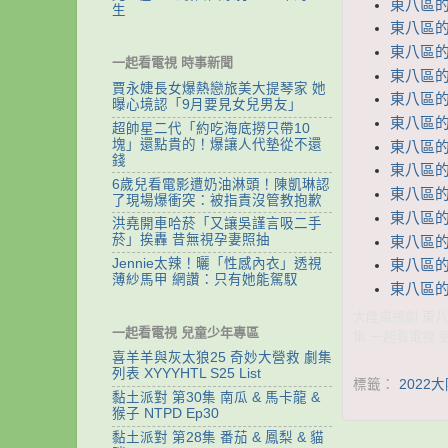
東八區的先
生
東八區的先
東八區的先
一起看電視 時事新聞
東八區的先
賈永婕長女爆熱戀旅美大提琴家 她
東八區的先
曝心境認「9月要見女兒男友」
東八區的先
超帥星二代「約吃海底撈只帶10
塊」還點貴的！爆讓人代墊從不還
東八區的先
錢
東八區的先
6歲兒看電影遭奶油淋頭！陳凱琳認
東八區的先
了現場爆衝突：被指責沒管教抱歉
東八區的先
洪堯開車哈菸「又讓吳謹言吸二手
菸」挨轟 昔無視孕妻照抽
東八區的先
Jennie太辣！曬「性感內衣」透視
東八區的先
薄紗馬甲 網讚：只有她能駕馭
東八區的先
大陸電視劇 東八區
一起看電視 兒童少年專區
集 一起看電視 
喜羊羊與灰太狼25 奇妙大營救 劇集
列表 XYYYHTL S25 List
標籤：
2022
黏土派對 第30集 南瓜 & 馬卡龍 &
猴子 NTPD Ep30
黏土派對 第28集 番茄 & 鳳梨 & 貓