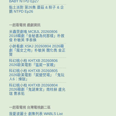
BABY NTPD Ep27
黏土派對 第26集 蘑菇 & 粽子 & 企
鵝 NTPD Ep26
一起看電視 戲劇資訊
米蟲煲劇咯 MCBJL 20260806
2018韓劇「金秘書為何那樣」朴敘
俊 朴敏英 李泰煥
小帥看劇 XSKJ 20260804 2026韓
劇「魔女之吻」朴敏英 魏化儁 金正
賢
科幻桃小柏 KHTXB 20260806
2026歐美電影「猛屍一家親」
科幻桃小柏 KHTXB 20260805
2026歐美電影「屍變焚場」「鬼玩
人6：煉獄」
科幻桃小柏 KHTXB 20260804
2026韓劇「鬼謎東宮」南柱赫 盧允
瑞 曹承佑
一起看電視 台灣電視劇二區
我愛波麗士 劇集列表 WABLS List