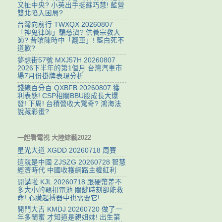
又扯中央? 小英出手挺蘇巧慧! 藍營
雙北陷入困局?
台灣向前行 TWXQX 20260807
「神鬼律師」騙慈濟? 供養宗教大
師? 昔嗆陳時中「翻車」! 藍白死不
道歉?
夢想街57號 MXJ57H 20260807
2026下半年的第1個月 台灣汽車市
場7月份掛牌表現分析
錢線百分百 QXBFB 20260807 獲
利表態! CSP相關BBU股成長大爆
發! 下周! 台積營收大驚奇? 鴻海法
說藏彩蛋?
一起看電視 大陸綜藝2022
星光大道 XGDD 20260718 周賽
這就是中國 ZJSZG 20260728 智慧
經濟時代 中國收穫網路主權紅利
開講啦 KJL 20260718 跟硬幣差不
多大小的羈扣電池 關鍵時刻卻能救
命! 心臟起搏器中也需要它!
開門大吉 KMDJ 20260720 做了一
年多閨蜜 才知道是親姐妹! 出生第