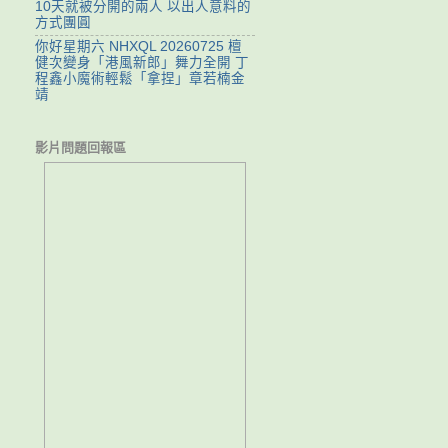
10天就被分開的兩人 以出人意料的
方式團圓
你好星期六 NHXQL 20260725 檀
健次變身「港風新郎」舞力全開 丁
程鑫小魔術輕鬆「拿捏」章若楠金
靖
影片問題回報區