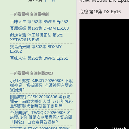
底線 第16集 DX Ep16
一起看電視 台灣電視劇
百味人生 第252集 BWRS Ep252
豆腐媽媽 第163集 DFMM Ep163
戲說台灣 池王爺護正乩 第5集
XSTW2616 Ep5
寶島西米樂 第302集 BDXMY
Ep302
百味人生 第251集 BWRS Ep251
一起看電視 台灣綜藝2023
小姐不熙娣 XJBXD 20260806 不熙
娣神算一條街開張! 老師神預言讓來
賓崩潰?!
關鍵時刻 GJSK 20260806 黑寡婦
獵夫上前線大賺死人財! 八月詛咒恐
重現蘇聯垮台時刻普丁剉咧等!
台灣向前行 TWXQX 20260806 名
店遭出征! 蔣萬安冷眼旁觀? 質詢問
「阿公」 白委素質就這樣?
震震有詞 ZZYC 20260806 婚姻也