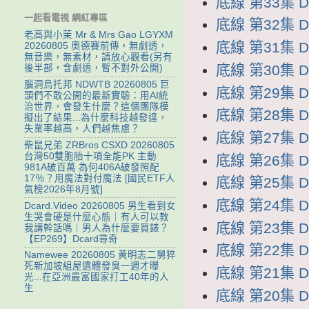
底線 第33集 D
一起看電視 網紅專區
底線 第32集 D
老高與小茉 Mr & Mrs Gao LGYXM
底線 第31集 D
20260805 奧德賽前傳，無劇透，
無音樂，無素材，請放心觀看(另有
底線 第30集 D
後半部，含劇透，暫不對外公開)
腦洞烏托邦 NDWTB 20260805 巨
底線 第29集 D
頭們不敢公開的最新實驗：用AI統
治世界，會發生什麼？這個團隊模
底線 第28集 D
擬出了結果...為什麼科技越發達，
失業率越高，人們越焦慮？
底線 第27集 D
柴鼠兄弟 ZRBros CSXD 20260805
台灣50雙胞胎十項全能PK 主動
底線 第26集 D
981A破百萬 為何406A破發照配
17％？用魔法對付魔法 [國民ETF人
底線 第25集 D
氣榜2026年8月號]
底線 第24集 D
Dcard.Video 20260805 男生看到女
生哭會硬是什麼心態｜有人可以教
底線 第23集 D
我講幹話嗎｜男人為什麼要買錶？
【EP269】Dcard尋奇
底線 第22集 D
Namewee 20260805 黃明志二舅猝
死新加坡組屋遺體發臭一週才曝
底線 第21集 D
光...在亞洲最富國家打工40年的人
生
底線 第20集 D