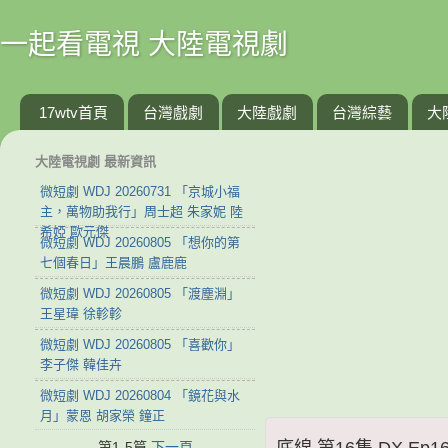
一起看電視 大陸電視劇
17wtv首頁
台灣戲劇
大陸戲劇
台灣綜藝
大
大陸電視劇 最新資訊
微短劇 WDJ 20260731 「京城小福
主，萬物助我行」周士超 朱家妮 陸
希婭 歐元傑
微短劇 WDJ 20260805 「想你的第
七個春日」王晨鵬 盧鹿鹿
微短劇 WDJ 20260805 「渡塵淵」
王星瑋 徐軫軫
微短劇 WDJ 20260805 「喜歡你」
李子傑 韓佳卉
微短劇 WDJ 20260804 「鏡花與水
月」蒙恩 胡家榮 鐘正
底線 第16集 DX Ep1
第1-5篇
下一頁