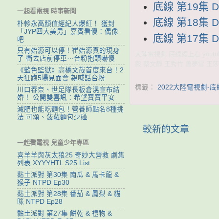
底線 第19集 D
一起看電視 時事新聞
底線 第18集 D
朴軫永高顏值經紀人爆紅！ 獲封
「JYP四大美男」嘉賓看傻：偶像
底線 第17集 D
吧
只有始源可以停！崔始源真的現身
大陸電視劇 底線線上看 youtu
了 衝去店前停車⋯台粉抱頭嚇傻
毅 蔡文靜 王秀竹 曾夢雪 王莎
《藍色監獄》高橋文哉首度來台！2
天狂跑5場見面會 親喊話台粉
標籤：
2022大陸電視劇-底
川口春奈、世足隊長板倉滉宣布結
婚！ 公開雙喜訊：希望寶寶平安
減肥也能吃麵包！營養師點名8種挑
法 可頌、菠蘿麵包少碰
較新的文章
一起看電視 兒童少年專區
喜羊羊與灰太狼25 奇妙大營救 劇集
列表 XYYYHTL S25 List
黏土派對 第30集 南瓜 & 馬卡龍 &
猴子 NTPD Ep30
黏土派對 第28集 番茄 & 鳳梨 & 貓
咪 NTPD Ep28
黏土派對 第27集 餅乾 & 禮物 &