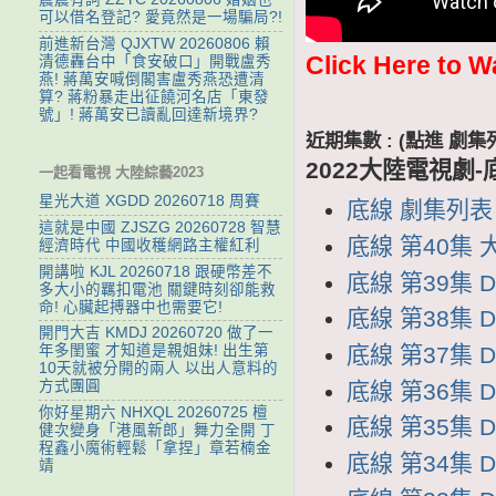
可以借名登記? 愛竟然是一場騙局?!
前進新台灣 QJXTW 20260806 賴
Click Here to W
清德轟台中「食安破口」開戰盧秀
燕! 蔣萬安喊倒閣害盧秀燕恐遭清
算? 蔣粉暴走出征饒河名店「東發
號」! 蔣萬安已讀亂回達新境界?
近期集數 : (點進 
2022大陸電視劇-
一起看電視 大陸綜藝2023
星光大道 XGDD 20260718 周賽
底線 劇集列表 D
這就是中國 ZJSZG 20260728 智慧
底線 第40集 大
經濟時代 中國收穫網路主權紅利
開講啦 KJL 20260718 跟硬幣差不
底線 第39集 D
多大小的羈扣電池 關鍵時刻卻能救
命! 心臟起搏器中也需要它!
底線 第38集 D
開門大吉 KMDJ 20260720 做了一
底線 第37集 D
年多閨蜜 才知道是親姐妹! 出生第
10天就被分開的兩人 以出人意料的
方式團圓
底線 第36集 D
你好星期六 NHXQL 20260725 檀
底線 第35集 D
健次變身「港風新郎」舞力全開 丁
程鑫小魔術輕鬆「拿捏」章若楠金
底線 第34集 D
靖