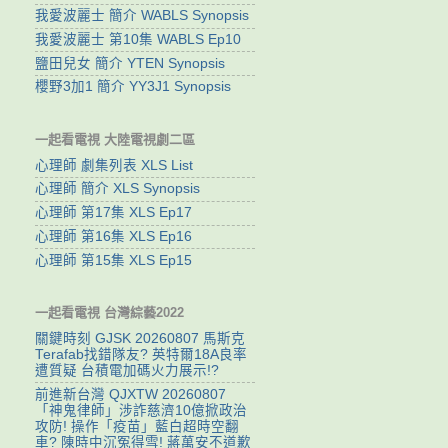
我愛波麗士 簡介 WABLS Synopsis
我愛波麗士 第10集 WABLS Ep10
鹽田兒女 簡介 YTEN Synopsis
櫻野3加1 簡介 YY3J1 Synopsis
一起看電視 大陸電視劇二區
心理師 劇集列表 XLS List
心理師 簡介 XLS Synopsis
心理師 第17集 XLS Ep17
心理師 第16集 XLS Ep16
心理師 第15集 XLS Ep15
一起看電視 台灣綜藝2022
關鍵時刻 GJSK 20260807 馬斯克
Terafab找錯隊友? 英特爾18A良率
遭質疑 台積電加碼火力展示!?
前進新台灣 QJXTW 20260807
「神鬼律師」涉詐慈濟10億掀政治
攻防! 操作「疫苗」藍白超時空翻
車? 陳時中沉冤得雪! 蔣萬安不道歉