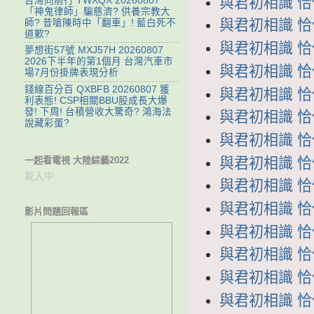
與君初相識 恰似
台灣向前行 TWXQX 20260807
「神鬼律師」騙慈濟? 供養宗教大
與君初相識 恰似
師? 昔嗆陳時中「翻車」! 藍白死不
道歉?
與君初相識 恰似
夢想街57號 MXJ57H 20260807
2026下半年的第1個月 台灣汽車市
與君初相識 恰似
場7月份掛牌表現分析
錢線百分百 QXBFB 20260807 獲
與君初相識 恰似
利表態! CSP相關BBU股成長大爆
發! 下周! 台積營收大驚奇? 鴻海法
與君初相識 恰似
說藏彩蛋?
與君初相識 恰似
一起看電視 大陸綜藝2022
與君初相識 恰似
載入中…
與君初相識 恰似
與君初相識 恰似
影片問題回報區
與君初相識 恰似
與君初相識 恰似
與君初相識 恰似
與君初相識 恰似