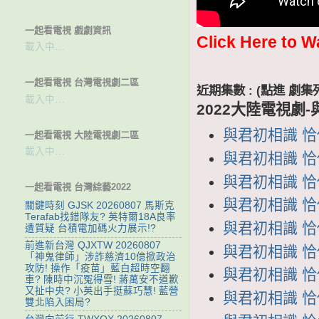
一起看電視 戲劇資訊
Click Here to W
載入中…
一起看電視 台灣電視劇二區
近期集數 : (點進 
載入中…
2022大陸電視劇
與君初相識 恰似
一起看電視 大陸電視劇二區
載入中…
與君初相識 恰似
與君初相識 恰似
一起看電視 台灣綜藝2022
與君初相識 恰似
關鍵時刻 GJSK 20260807 馬斯克
Terafab找錯隊友? 英特爾18A良率
與君初相識 恰似
遭質疑 台積電加碼火力展示!?
前進新台灣 QJXTW 20260807
與君初相識 恰似
「神鬼律師」涉詐慈濟10億掀政治
攻防! 操作「疫苗」藍白超時空翻
與君初相識 恰似
車? 陳時中沉冤得雪! 蔣萬安不道歉
又扯中央? 小英出手挺蘇巧慧! 藍營
與君初相識 恰似
雙北陷入困局?