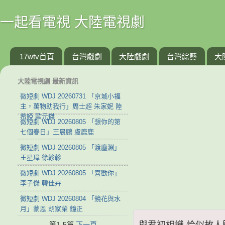
一起看電視 大陸電視劇
17wtv首頁
台灣戲劇
大陸戲劇
台灣綜藝
大
大陸電視劇 最新資訊
微短劇 WDJ 20260731 「京城小福
主，萬物助我行」周士超 朱家妮 陸
希婭 歐元傑
微短劇 WDJ 20260805 「想你的第
七個春日」王晨鵬 盧鹿鹿
微短劇 WDJ 20260805 「渡塵淵」
王星瑋 徐軫軫
微短劇 WDJ 20260805 「喜歡你」
李子傑 韓佳卉
微短劇 WDJ 20260804 「鏡花與水
月」蒙恩 胡家榮 鐘正
與君初相識 恰似故人歸 第
第1-5篇
下一頁