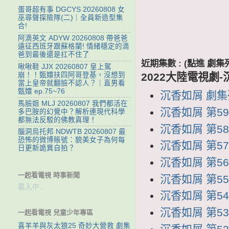
蛋哥超有事 DGCYS 20260808 女
巫尋聲探險隊(二)｜全員新造型集
合!
阿滴英文 ADYW 20260808 帶爸爸
遠征西班牙跟蘇格蘭! 情緒穩定的滴
爸到最後還是扛不住了
近期集數 : (點進 
啾啾鞋 JJX 20260807 皇上駕
2022大陸電視劇
崩！！甄嬛扶四阿哥登基，沒想到
當上皇帝就翻臉不認人？｜直男看
甄嬛 ep.75~76
沉香如屑 劇集列表
馬臉姐 MLJ 20260807 我們都活在
沉香如屑 第59
多巴胺的幻覺中？解析連現代科學
都無法反駁的佛教真理！
沉香如屑 第58集
腦洞烏托邦 NDWTB 20260807 最
恐怖的微博賬號：貌美女子為何每
沉香如屑 第57集
日更新詭異自拍？
沉香如屑 第56集
一起看電視 時事新聞
沉香如屑 第55集
載入中…
沉香如屑 第54集
沉香如屑 第53集
一起看電視 兒童少年專區
喜羊羊與灰太狼25 奇妙大營救 劇集