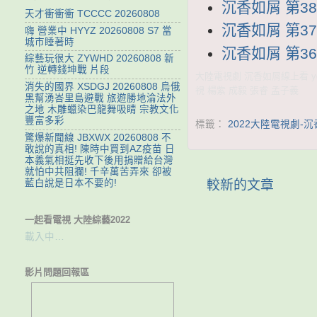
沉香如屑 第38集
天才衝衝衝 TCCCC 20260808
沉香如屑 第37集
嗨 營業中 HYYZ 20260808 S7 當
城市睡著時
沉香如屑 第36集
綜藝玩很大 ZYWHD 20260808 新
竹 逆轉錢坤戰 片段
大陸電視劇 沉香如屑線上看 yo
消失的國界 XSDGJ 20260808 烏俄
視 楊紫 成毅 張睿 孟子義
黑幫湧峇里島避戰 旅遊勝地淪法外
之地 木雕蠟染巴龍舞吸睛 宗教文化
豐富多彩
標籤：
2022大陸電視劇-
驚爆新聞線 JBXWX 20260808 不
敢說的真相! 陳時中買到AZ疫苗 日
本義氣相挺先收下後用捐贈給台灣
就怕中共阻攔! 千辛萬苦弄來 卻被
藍白說是日本不要的!
較新的文章
一起看電視 大陸綜藝2022
載入中…
影片問題回報區