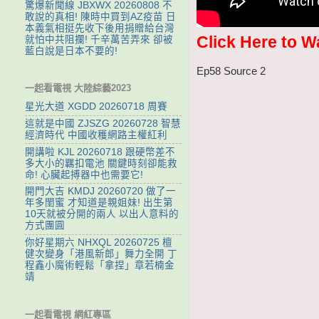
驚爆新聞線 JBXWX 20260808 不
敢說的真相! 陳時中買到AZ疫苗 日
本義氣相挺先收下後用捐贈給台灣
Click Here to W
就怕中共阻攔! 千辛萬苦弄來 卻被
藍白說是日本不要的!
Ep58 Source 2
一起看電視 大陸綜藝2023
星光大道 XGDD 20260718 周賽
這就是中國 ZJSZG 20260728 智慧
經濟時代 中國收穫網路主權紅利
開講啦 KJL 20260718 跟硬幣差不
多大小的羈扣電池 關鍵時刻卻能救
命! 心臟起搏器中也需要它!
開門大吉 KMDJ 20260720 做了一
年多閨蜜 才知道是親姐妹! 出生第
10天就被分開的兩人 以出人意料的
方式團圓
你好星期六 NHXQL 20260725 檀
健次變身「港風新郎」舞力全開 丁
程鑫小魔術輕鬆「拿捏」章若楠金
靖
一起看電視 網紅專區