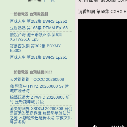
沉香如屑 第58集 CXRX E
一起看電視 台灣電視劇
百味人生 第252集 BWRS Ep252
豆腐媽媽 第163集 DFMM Ep163
戲說台灣 池王爺護正乩 第5集
XSTW2616 Ep5
寶島西米樂 第302集 BDXMY
Ep302
百味人生 第251集 BWRS Ep251
一起看電視 台灣綜藝2023
天才衝衝衝 TCCCC 20260808
嗨 營業中 HYYZ 20260808 S7 當
城市睡著時
綜藝玩很大 ZYWHD 20260808 新
竹 逆轉錢坤戰 片段
消失的國界 XSDGJ 20260808 烏俄
黑幫湧峇里島避戰 旅遊勝地淪法外
之地 木雕蠟染巴龍舞吸睛 宗教文化
豐富多彩