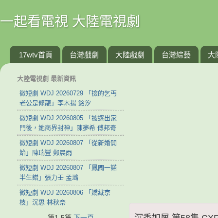
一起看電視 大陸電視劇
17wtv首頁
台灣戲劇
大陸戲劇
台灣綜藝
大
大陸電視劇 最新資訊
微短劇 WDJ 20260729 「撿的乞丐
老公是條龍」李木揚 銘汐
微短劇 WDJ 20260805 「被逐出家
門後，她商界封神」陳夢希 傅邦奇
微短劇 WDJ 20260807 「從新婚開
始」陳瑞豐 鄭晨雨
微短劇 WDJ 20260807 「鳳闕一諾
半生錯」張力壬 孟璐
微短劇 WDJ 20260806 「嬌藏京
枝」沉思 林秋奈
沉香如屑 第58集 CXR
第1-5篇
下一頁