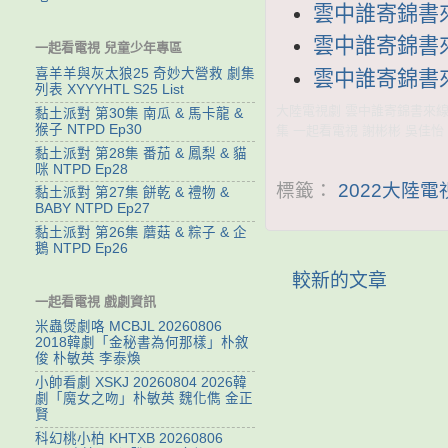
雲中誰寄錦書來 
雲中誰寄錦書來 
一起看電視 兒童少年專區
喜羊羊與灰太狼25 奇妙大營救 劇集
雲中誰寄錦書來 
列表 XYYYHTL S25 List
大陸電視劇 雲中誰寄錦書來線上看
黏土派對 第30集 南瓜 & 馬卡龍 &
猴子 NTPD Ep30
集 一起看電視 謝彬彬 吳佳怡
黏土派對 第28集 番茄 & 鳳梨 & 貓
咪 NTPD Ep28
標籤：
2022大陸
黏土派對 第27集 餅乾 & 禮物 &
BABY NTPD Ep27
黏土派對 第26集 蘑菇 & 粽子 & 企
鵝 NTPD Ep26
較新的文章
一起看電視 戲劇資訊
米蟲煲劇咯 MCBJL 20260806
2018韓劇「金秘書為何那樣」朴敘
俊 朴敏英 李泰煥
小帥看劇 XSKJ 20260804 2026韓
劇「魔女之吻」朴敏英 魏化儁 金正
賢
科幻桃小柏 KHTXB 20260806