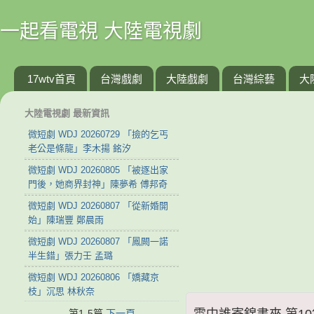
一起看電視 大陸電視劇
17wtv首頁
台灣戲劇
大陸戲劇
台灣綜藝
大
大陸電視劇 最新資訊
微短劇 WDJ 20260729 「撿的乞丐
老公是條龍」李木揚 銘汐
微短劇 WDJ 20260805 「被逐出家
門後，她商界封神」陳夢希 傅邦奇
微短劇 WDJ 20260807 「從新婚開
始」陳瑞豐 鄭晨雨
微短劇 WDJ 20260807 「鳳闕一諾
半生錯」張力壬 孟璐
微短劇 WDJ 20260806 「嬌藏京
枝」沉思 林秋奈
雲中誰寄錦書來 第10集 
第1-5篇
下一頁