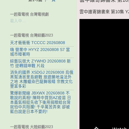
雲中誰寄錦書來 第10集 YZS
一起看電視 台灣電視劇
載入中…
一起看電視 台灣綜藝2023
天才衝衝衝 TCCCC 20260808
嗨 營業中 HYYZ 20260808 S7 當
城市睡著時
綜藝玩很大 ZYWHD 20260808 新
竹 逆轉錢坤戰 片段
消失的國界 XSDGJ 20260808 烏俄
黑幫湧峇里島避戰 旅遊勝地淪法外
之地 木雕蠟染巴龍舞吸睛 宗教文化
豐富多彩
驚爆新聞線 JBXWX 20260808 不
敢說的真相! 陳時中買到AZ疫苗 日
本義氣相挺先收下後用捐贈給台灣
就怕中共阻攔! 千辛萬苦弄來 卻被
藍白說是日本不要的!
一起看電視 大陸綜藝2023