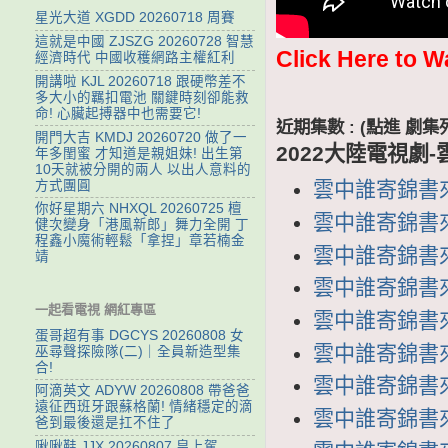
星光大道 XGDD 20260718 周賽
這就是中國 ZJSZG 20260728 智慧
Click Here to W
經濟時代 中國收穫網路主權紅利
開講啦 KJL 20260718 跟硬幣差不
多大小的羈扣電池 關鍵時刻卻能救
命! 心臟起搏器中也需要它!
近期集數 : (點進 
開門大吉 KMDJ 20260720 做了一
2022大陸電視劇
年多閨蜜 才知道是親姐妹! 出生第
10天就被分開的兩人 以出人意料的
方式團圓
雲中誰寄錦書來 劇
你好星期六 NHXQL 20260725 檀
雲中誰寄錦書來 
健次變身「港風新郎」舞力全開 丁
程鑫小魔術輕鬆「拿捏」章若楠金
雲中誰寄錦書來 第
靖
雲中誰寄錦書來 第
一起看電視 網紅專區
雲中誰寄錦書來 第
蛋哥超有事 DGCYS 20260808 女
雲中誰寄錦書來 第
巫尋聲探險隊(二)｜全員新造型集
合!
雲中誰寄錦書來 第
阿滴英文 ADYW 20260808 帶爸爸
遠征西班牙跟蘇格蘭! 情緒穩定的滴
雲中誰寄錦書來 第
爸到最後還是扛不住了
啾啾鞋 JJX 20260807 皇上駕