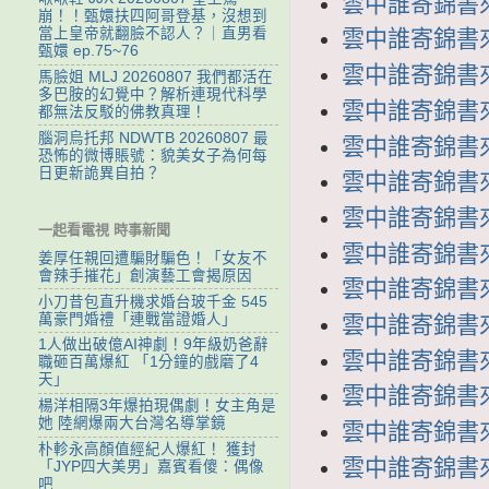
雲中誰寄錦書來 第
崩！！甄嬛扶四阿哥登基，沒想到
當上皇帝就翻臉不認人？｜直男看
雲中誰寄錦書來 第
甄嬛 ep.75~76
雲中誰寄錦書來 第
馬臉姐 MLJ 20260807 我們都活在
多巴胺的幻覺中？解析連現代科學
雲中誰寄錦書來 第
都無法反駁的佛教真理！
腦洞烏托邦 NDWTB 20260807 最
雲中誰寄錦書來 第
恐怖的微博賬號：貌美女子為何每
日更新詭異自拍？
雲中誰寄錦書來 第
雲中誰寄錦書來 第
一起看電視 時事新聞
雲中誰寄錦書來 第
姜厚任親回遭騙財騙色！「女友不
會辣手摧花」創演藝工會揭原因
雲中誰寄錦書來 第
小刀昔包直升機求婚台玻千金 545
萬豪門婚禮「連戰當證婚人」
雲中誰寄錦書來 第
1人做出破億AI神劇！9年級奶爸辭
雲中誰寄錦書來 
職砸百萬爆紅 「1分鐘的戲磨了4
天」
雲中誰寄錦書來 
楊洋相隔3年爆拍現偶劇！女主角是
她 陸網爆兩大台灣名導掌鏡
雲中誰寄錦書來 
朴軫永高顏值經紀人爆紅！ 獲封
雲中誰寄錦書來 
「JYP四大美男」嘉賓看傻：偶像
吧