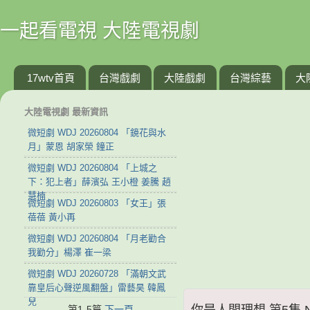
一起看電視 大陸電視劇
17wtv首頁
台灣戲劇
大陸戲劇
台灣綜藝
大
大陸電視劇 最新資訊
微短劇 WDJ 20260804 「鏡花與水
月」蒙恩 胡家榮 鐘正
微短劇 WDJ 20260804 「上城之
下：犯上者」薛濱弘 王小橙 姜騰 趙
慧楠
微短劇 WDJ 20260803 「女王」張
蓓蓓 黃小再
微短劇 WDJ 20260804 「月老勸合
我勸分」楊澤 崔一梁
微短劇 WDJ 20260728 「滿朝文武
靠皇后心聲逆風翻盤」雷藝昊 韓鳳
兒
你是人間理想 第5集 NS
第1-5篇
下一頁