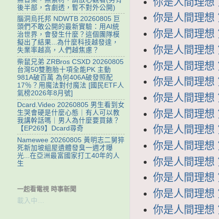
你是人間理想 第1
後半部，含劇透，暫不對外公開)
你是人間理想 第1
腦洞烏托邦 NDWTB 20260805 巨
頭們不敢公開的最新實驗：用AI統
你是人間理想 第1
治世界，會發生什麼？這個團隊模
擬出了結果...為什麼科技越發達，
你是人間理想 第1
失業率越高，人們越焦慮？
柴鼠兄弟 ZRBros CSXD 20260805
你是人間理想 第1
台灣50雙胞胎十項全能PK 主動
981A破百萬 為何406A破發照配
你是人間理想 第1
17％？用魔法對付魔法 [國民ETF人
氣榜2026年8月號]
你是人間理想 第1
Dcard.Video 20260805 男生看到女
你是人間理想 第1
生哭會硬是什麼心態｜有人可以教
我講幹話嗎｜男人為什麼要買錶？
你是人間理想 第
【EP269】Dcard尋奇
Namewee 20260805 黃明志二舅猝
你是人間理想 第
死新加坡組屋遺體發臭一週才曝
光...在亞洲最富國家打工40年的人
你是人間理想 第
生
你是人間理想 第
一起看電視 時事新聞
你是人間理想 第
載入中…
你是人間理想 第