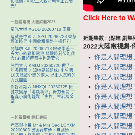
化戲碼? AI股三大致命利空正式曝
光!
Click Here to W
一起看電視 大陸綜藝2023
星光大道 XGDD 20260718 周賽
這就是中國 ZJSZG 20260728 智慧
近期集數 : (點進 
經濟時代 中國收穫網路主權紅利
2022大陸電視劇
開講啦 KJL 20260718 跟硬幣差不
多大小的羈扣電池 關鍵時刻卻能救
你是人間理想 劇集
命! 心臟起搏器中也需要它!
開門大吉 KMDJ 20260720 做了一
你是人間理想 第
年多閨蜜 才知道是親姐妹! 出生第
10天就被分開的兩人 以出人意料的
你是人間理想 第2
方式團圓
你是人間理想 第2
你好星期六 NHXQL 20260725 檀
健次變身「港風新郎」舞力全開 丁
你是人間理想 第2
程鑫小魔術輕鬆「拿捏」章若楠金
靖
你是人間理想 第2
你是人間理想 第1
一起看電視 網紅專區
你是人間理想 第1
老高與小茉 Mr & Mrs Gao LGYXM
20260805 奧德賽前傳，無劇透，
無音樂，無素材，請放心觀看(另有