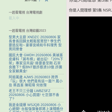
你是人間理想 第5集 NSRJL
一起看電視 台灣電視劇
載入中…
一起看電視 台灣綜藝2023
型男大主廚 XNDZC 20260806 家
長會長回歸太輕鬆惹眾怒? 學生們
要造反啦~ 豪華宮崎和牛料理秀 型
男同樂會
國民大會 GMDH 20260806 黃禎憲
皮膚科「蔣布條」被出征! 「20%下
架」專家沒共識! 綠要姜至剛.石崇
良擔下? 假BNT狠詐慈濟10億.詐團
全家躺黃金!
阿姐萬歲 AJWS 20260803 跨界
「玩」很大 他們竟有這一面?! 鳳小
岳 蔡昌憲 陳昭瑋 何依霈
老王不只三分鐘 LWBZSFZ
20260806 小心買錯! 七巨頭不香
了?
我是金錢爆 WSJQB 20260806 小
心避開! 台股強彈後即將上演殘酷分