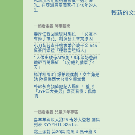
死新加坡組屋遺體發臭一週才曝
光...在亞洲最富國家打工40年的人
生
較新的文
一起看電視 時事新聞
姜厚任親回遭騙財騙色！「女友不
會辣手摧花」創演藝工會揭原因
小刀昔包直升機求婚台玻千金 545
萬豪門婚禮「連戰當證婚人」
1人做出破億AI神劇！9年級奶爸辭
職砸百萬爆紅 「1分鐘的戲磨了4
天」
楊洋相隔3年爆拍現偶劇！女主角是
她 陸網爆兩大台灣名導掌鏡
朴軫永高顏值經紀人爆紅！ 獲封
「JYP四大美男」嘉賓看傻：偶像
吧
一起看電視 兒童少年專區
喜羊羊與灰太狼25 奇妙大營救 劇集
列表 XYYYHTL S25 List
黏土派對 第30集 南瓜 & 馬卡龍 &