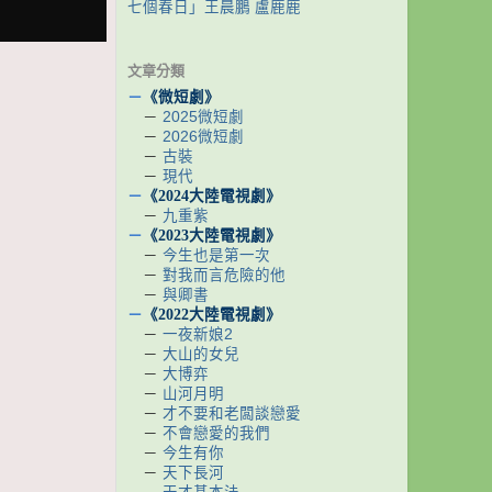
七個春日」王晨鵬 盧鹿鹿
文章分類
－
《微短劇》
－
2025微短劇
－
2026微短劇
－
古裝
－
現代
－
《2024大陸電視劇》
－
九重紫
－
《2023大陸電視劇》
－
今生也是第一次
－
對我而言危險的他
－
與卿書
－
《2022大陸電視劇》
－
一夜新娘2
－
大山的女兒
－
大博弈
－
山河月明
－
才不要和老闆談戀愛
－
不會戀愛的我們
－
今生有你
－
天下長河