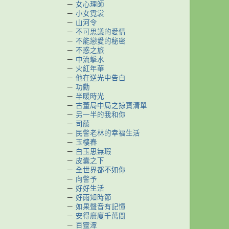
－
女心理師
－
小女霓裳
－
山河令
－
不可思議的愛情
－
不能戀愛的秘密
－
不惑之旅
－
中流擊水
－
火紅年華
－
他在逆光中告白
－
功勳
－
半暖時光
－
古董局中局之掠寶清單
－
另一半的我和你
－
司藤
－
民警老林的幸福生活
－
玉樓春
－
白玉思無瑕
－
皮囊之下
－
全世界都不如你
－
向警予
－
好好生活
－
好雨知時節
－
如果聲音有記憶
－
安得廣廈千萬間
－
百靈潭