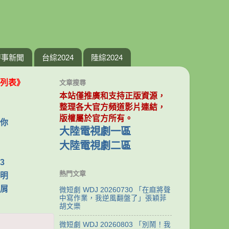
時事新聞
台綜2024
陸綜2024
列表》
文章搜尋
本站僅推廣和支持正版資源，
整理各大官方頻道影片連結，
版權屬於官方所有。
你
大陸電視劇一區
大陸電視劇二區
3
熱門文章
明
屑
微短劇 WDJ 20260730 「在麻將聲
中寫作業，我逆風翻盤了」張穎菲
胡文樂
微短劇 WDJ 20260803 「別鬧！我