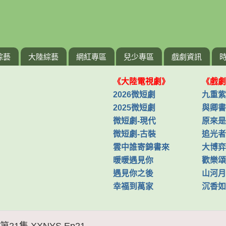
綜藝
大陸綜藝
網紅專區
兒少專區
戲劇資訊
《大陸電視劇》
《戲劇
2026微短劇
九重紫
2025微短劇
與卿書
微短劇-現代
原來是
微短劇-古裝
追光者
雲中誰寄錦書來
大博弈
暖暖遇見你
歡樂頌
遇見你之後
山河月
幸福到萬家
沉香如
21集 XXNYS Ep21