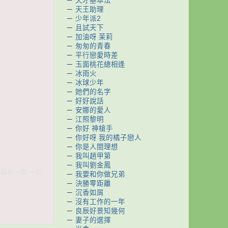
－
天才基本法
－
天王助理
－
少年派2
－
且試天下
－
加油呀 茉莉
－
匆匆的青春
－
平行戀愛時差
－
玉面桃花總相逢
－
冰雨火
－
冰球少年
－
她們的名字
－
好好說話
－
安娜的愛人
－
江照黎明
－
你好 神槍手
－
你好呀 我的橘子戀人
－
你是人間理想
－
我叫趙甲第
－
我叫劉金鳳
容 最新一集 一起
－
我要和你做兄弟
－
決勝零距離
－
沉香如屑
－
沒有工作的一年
－
良辰好景知幾何
－
妻子的選擇