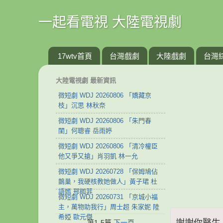
一起看電視 大陸電視劇
17wtv首頁
台灣戲劇
大陸戲劇
台灣
大陸電視劇 最新資訊
微短劇 WDJ 20260806 「嬌藏京
枝」沉思 林秋奈
微短劇 WDJ 20260806 「朱門春
閨」何聰睿 岳雨婷
微短劇 WDJ 20260806 「清冷權臣
他又爭又搶」肖羽凱 林一允
微短劇 WDJ 20260728 「保姆鳩佔
鵲巢，我硬核教她做人」黃子珺 杜
語嫣 邢銣菲
微短劇 WDJ 20260731 「京城小福
主，萬物助我行」周士超 朱家妮 陸
希婭 歐元傑
謝謝你醫生 第
第1-5篇
下一頁