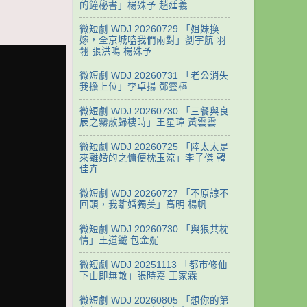
的鐘秘書」楊殊予 趙廷義
微短劇 WDJ 20260729 「姐妹換
嫁，全京城嗑我們兩對」劉宇航 羽
翎 張洪鳴 楊殊予
微短劇 WDJ 20260731 「老公消失
我擔上位」李卓揚 鄧靈樞
微短劇 WDJ 20260730 「三餐與良
辰之霧散歸棲時」王星瑋 黃雲雲
微短劇 WDJ 20260725 「陸太太是
來離婚的之慵便枕玉涼」李子傑 韓
佳卉
微短劇 WDJ 20260727 「不原諒不
回頭，我離婚獨美」高明 楊帆
微短劇 WDJ 20260730 「與狼共枕
情」王道鐵 包金妮
微短劇 WDJ 20251113 「都市修仙
下山即無敵」張時嘉 王家霖
微短劇 WDJ 20260805 「想你的第