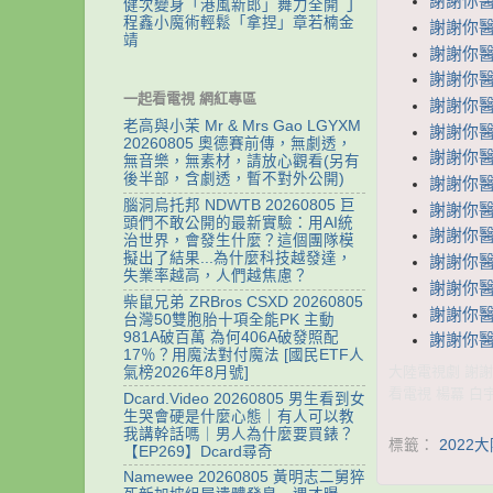
謝謝你醫生
健次變身「港風新郎」舞力全開 丁
程鑫小魔術輕鬆「拿捏」章若楠金
謝謝你醫生
靖
謝謝你醫生
謝謝你醫生
一起看電視 網紅專區
謝謝你醫生
老高與小茉 Mr & Mrs Gao LGYXM
謝謝你醫生
20260805 奧德賽前傳，無劇透，
謝謝你醫生
無音樂，無素材，請放心觀看(另有
後半部，含劇透，暫不對外公開)
謝謝你醫生
腦洞烏托邦 NDWTB 20260805 巨
謝謝你醫生
頭們不敢公開的最新實驗：用AI統
謝謝你醫生
治世界，會發生什麼？這個團隊模
擬出了結果...為什麼科技越發達，
謝謝你醫生
失業率越高，人們越焦慮？
謝謝你醫生
柴鼠兄弟 ZRBros CSXD 20260805
謝謝你醫生
台灣50雙胞胎十項全能PK 主動
981A破百萬 為何406A破發照配
謝謝你醫生
17％？用魔法對付魔法 [國民ETF人
大陸電視劇 謝謝你
氣榜2026年8月號]
看電視 楊冪 白
Dcard.Video 20260805 男生看到女
生哭會硬是什麼心態｜有人可以教
我講幹話嗎｜男人為什麼要買錶？
標籤：
2022
【EP269】Dcard尋奇
Namewee 20260805 黃明志二舅猝