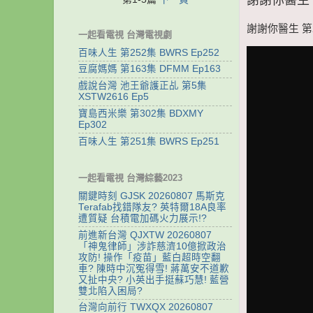
謝謝你醫生 第21
一起看電視 台灣電視劇
百味人生 第252集 BWRS Ep252
豆腐媽媽 第163集 DFMM Ep163
戲說台灣 池王爺護正乩 第5集
XSTW2616 Ep5
寶島西米樂 第302集 BDXMY
Ep302
百味人生 第251集 BWRS Ep251
一起看電視 台灣綜藝2023
關鍵時刻 GJSK 20260807 馬斯克
Terafab找錯隊友? 英特爾18A良率
遭質疑 台積電加碼火力展示!?
前進新台灣 QJXTW 20260807
「神鬼律師」涉詐慈濟10億掀政治
攻防! 操作「疫苗」藍白超時空翻
車? 陳時中沉冤得雪! 蔣萬安不道歉
又扯中央? 小英出手挺蘇巧慧! 藍營
雙北陷入困局?
台灣向前行 TWXQX 20260807