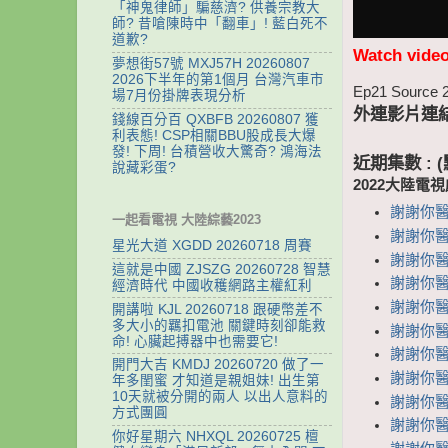
「神鬼律師」騙慈濟? 供養宗教大
師? 昔嗆陳時中「翻車」! 藍白死不
道歉?
Watch vide
夢想街57號 MXJ57H 20260807
2026下半年的第1個月 台灣汽車市
Ep21 Source 
場7月份掛牌表現分析
外連影片連
錢線百分百 QXBFB 20260807 獲
利表態! CSP相關BBU股成長大爆
發! 下周! 台積營收大驚奇? 鴻海法
近期集數 :
說藏彩蛋?
2022大陸電
謝謝你醫生
一起看電視 大陸綜藝2023
謝謝你醫生
星光大道 XGDD 20260718 周賽
謝謝你醫生
這就是中國 ZJSZG 20260728 智慧
謝謝你醫生
經濟時代 中國收穫網路主權紅利
謝謝你醫生
開講啦 KJL 20260718 跟硬幣差不
多大小的羈扣電池 關鍵時刻卻能救
謝謝你醫生
命! 心臟起搏器中也需要它!
謝謝你醫生
開門大吉 KMDJ 20260720 做了一
謝謝你醫生
年多閨蜜 才知道是親姐妹! 出生第
10天就被分開的兩人 以出人意料的
謝謝你醫生
方式團圓
謝謝你醫生
你好星期六 NHXQL 20260725 檀