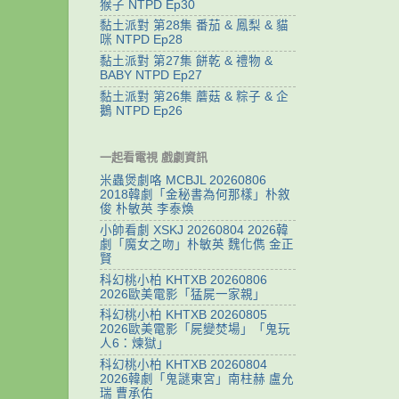
猴子 NTPD Ep30
黏土派對 第28集 番茄 & 鳳梨 & 貓
咪 NTPD Ep28
黏土派對 第27集 餅乾 & 禮物 &
BABY NTPD Ep27
黏土派對 第26集 蘑菇 & 粽子 & 企
鵝 NTPD Ep26
一起看電視 戲劇資訊
米蟲煲劇咯 MCBJL 20260806
2018韓劇「金秘書為何那樣」朴敘
俊 朴敏英 李泰煥
小帥看劇 XSKJ 20260804 2026韓
劇「魔女之吻」朴敏英 魏化儁 金正
賢
科幻桃小柏 KHTXB 20260806
2026歐美電影「猛屍一家親」
科幻桃小柏 KHTXB 20260805
2026歐美電影「屍變焚場」「鬼玩
人6：煉獄」
科幻桃小柏 KHTXB 20260804
2026韓劇「鬼謎東宮」南柱赫 盧允
瑞 曹承佑