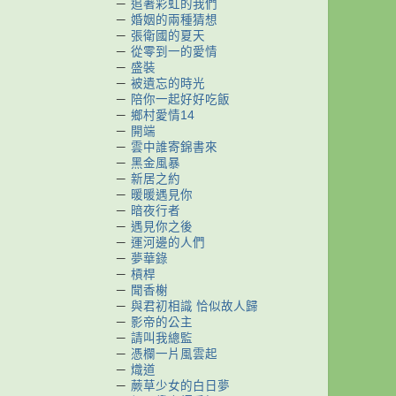
－
追著彩虹的我們
－
婚姻的兩種猜想
－
張衛國的夏天
－
從零到一的愛情
－
盛裝
－
被遺忘的時光
－
陪你一起好好吃飯
－
鄉村愛情14
－
開端
－
雲中誰寄錦書來
－
黑金風暴
－
新居之約
－
暖暖遇見你
－
暗夜行者
－
遇見你之後
－
運河邊的人們
－
夢華錄
－
槓桿
－
聞香榭
－
與君初相識 恰似故人歸
－
影帝的公主
－
請叫我總監
－
憑欄一片風雲起
－
熾道
－
蕨草少女的白日夢