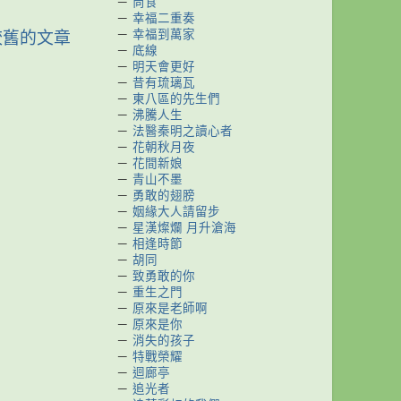
－
尚食
－
幸福二重奏
－
幸福到萬家
較舊的文章
－
底線
－
明天會更好
－
昔有琉璃瓦
－
東八區的先生們
－
沸騰人生
－
法醫秦明之讀心者
－
花朝秋月夜
－
花間新娘
－
青山不墨
－
勇敢的翅膀
－
姻緣大人請留步
－
星漢燦爛 月升滄海
－
相逢時節
－
胡同
－
致勇敢的你
－
重生之門
－
原來是老師啊
－
原來是你
－
消失的孩子
－
特戰榮耀
－
迴廊亭
－
追光者