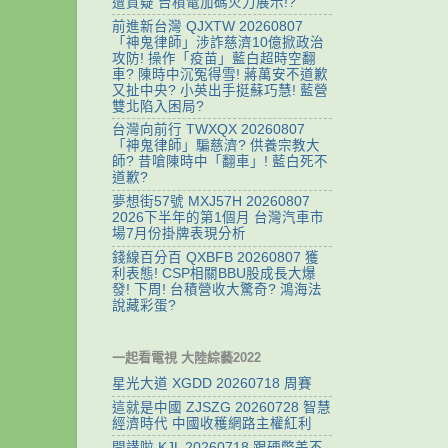
遭質疑 台積電加碼火力展示!?
前進新台灣 QJXTW 20260807
「神鬼律師」涉詐慈濟10億掀政治
攻防! 操作「疫苗」藍白超時空翻
車? 陳時中沉冤得雪! 蔣萬安不道歉
又扯中央? 小英出手挺蘇巧慧! 藍營
雙北陷入困局?
台灣向前行 TWXQX 20260807
「神鬼律師」騙慈濟? 供養宗教大
師? 昔嗆陳時中「翻車」! 藍白死不
道歉?
夢想街57號 MXJ57H 20260807
2026下半年的第1個月 台灣汽車市
場7月份掛牌表現分析
錢線百分百 QXBFB 20260807 獲
利表態! CSP相關BBU股成長大爆
發! 下周! 台積營收大驚奇? 鴻海法
說藏彩蛋?
一起看電視 大陸綜藝2022
星光大道 XGDD 20260718 周賽
這就是中國 ZJSZG 20260728 智慧
經濟時代 中國收穫網路主權紅利
開講啦 KJL 20260718 跟硬幣差不