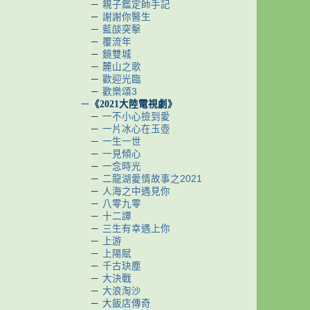
－
親子鑑定師手記
－
謝謝你醫生
－
藍燄突擊
－
覆流年
－
鏡雙城
－
麓山之歌
－
歡迎光臨
－
歡樂頌3
－
《2021大陸電視劇》
－
一不小心撿到愛
－
一片冰心在玉壺
－
一生一世
－
一見傾心
－
一念時光
－
二龍湖愛情故事之2021
－
人海之中遇見你
－
八零九零
－
十二譚
－
三生有幸遇上你
－
上游
－
上陽賦
－
千古玦塵
－
大決戰
－
大浪淘沙
－
大飯店傳奇