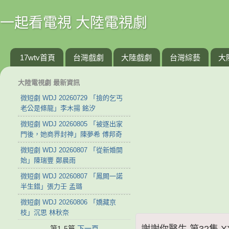
一起看電視 大陸電視劇
17wtv首頁
台灣戲劇
大陸戲劇
台灣綜藝
大
大陸電視劇 最新資訊
微短劇 WDJ 20260729 「撿的乞丐
老公是條龍」李木揚 銘汐
微短劇 WDJ 20260805 「被逐出家
門後，她商界封神」陳夢希 傅邦奇
微短劇 WDJ 20260807 「從新婚開
始」陳瑞豐 鄭晨雨
微短劇 WDJ 20260807 「鳳闕一諾
半生錯」張力壬 孟璐
微短劇 WDJ 20260806 「嬌藏京
枝」沉思 林秋奈
謝謝你醫生 第32集 XX
第1-5篇
下一頁