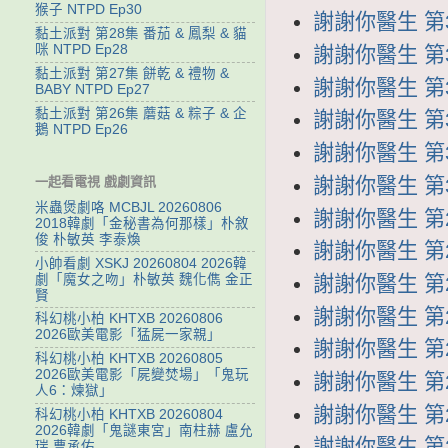
猴子 NTPD Ep30
謝謝你醫生 第35
黏土派對 第28集 番茄 & 鳳梨 & 貓
咪 NTPD Ep28
謝謝你醫生 第34
黏土派對 第27集 餅乾 & 禮物 &
謝謝你醫生 第33
BABY NTPD Ep27
黏土派對 第26集 蘑菇 & 粽子 & 企
謝謝你醫生 第32
鵝 NTPD Ep26
謝謝你醫生 第31
謝謝你醫生 第30
一起看電視 戲劇資訊
米蟲煲劇咯 MCBJL 20260806
謝謝你醫生 第29
2018韓劇「金秘書為何那樣」朴敘
俊 朴敏英 李泰煥
謝謝你醫生 第28
小帥看劇 XSKJ 20260804 2026韓
劇「魔女之吻」朴敏英 魏化儁 金正
謝謝你醫生 第27
賢
謝謝你醫生 第26
科幻桃小柏 KHTXB 20260806
2026歐美電影「猛屍一家親」
謝謝你醫生 第25
科幻桃小柏 KHTXB 20260805
2026歐美電影「屍變焚場」「鬼玩
謝謝你醫生 第24
人6：煉獄」
謝謝你醫生 第23
科幻桃小柏 KHTXB 20260804
2026韓劇「鬼謎東宮」南柱赫 盧允
謝謝你醫生 第22
瑞 曹承佑