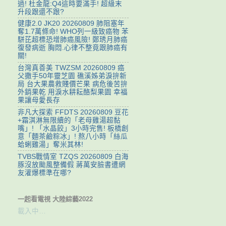
過! 杜金龍:Q4這時要滿手! 超級末
升段跟還不跟?
健康2.0 JK20 20260809 肺阻塞年
奪1.7萬條命! WHO列一級致癌物 苯
駢芘超標恐增肺癌風險! 鄭琇月肺癌
復發病逝 胸悶.心律不整竟跟肺癌有
關!
台灣真善美 TWZSM 20260809 癌
父撒手50年靈芝園 礁溪姊弟淚拚新
局 台大果農救賤價芒果 病危後苦拚
外銷果乾 用淚水耕耘酪梨果園 幸福
果讓母愛長存
非凡大探索 FFDTS 20260809 豆花
+霜淇淋無限續的「老母雞湯超黏
嘴」! 「水晶餃」3小時完售! 板橋創
意「麵茶鹼粽冰」! 熬八小時「絲瓜
蛤蜊雞湯」奪米其林!
TVBS戰情室 TZQS 20260809 白海
豚沒放颱風整備假 蔣萬安臉書遭網
友灌爆標準在哪?
一起看電視 大陸綜藝2022
載入中…