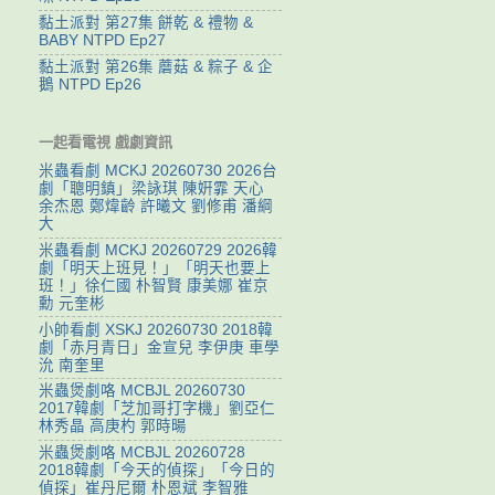
黏土派對 第27集 餅乾 & 禮物 &
BABY NTPD Ep27
黏土派對 第26集 蘑菇 & 粽子 & 企
鵝 NTPD Ep26
一起看電視 戲劇資訊
米蟲看劇 MCKJ 20260730 2026台
劇「聰明鎮」梁詠琪 陳姸霏 天心
余杰恩 鄭煒齡 許曦文 劉修甫 潘綱
大
米蟲看劇 MCKJ 20260729 2026韓
劇「明天上班見！」「明天也要上
班！」徐仁國 朴智賢 康美娜 崔京
勳 元奎彬
小帥看劇 XSKJ 20260730 2018韓
劇「赤月青日」金宣兒 李伊庚 車學
沇 南奎里
米蟲煲劇咯 MCBJL 20260730
2017韓劇「芝加哥打字機」劉亞仁
林秀晶 高庚杓 郭時暘
米蟲煲劇咯 MCBJL 20260728
2018韓劇「今天的偵探」「今日的
偵探」崔丹尼爾 朴恩斌 李智雅