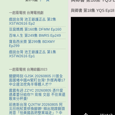
與卿書 第18集 YQS Ep18
一起看電視 台灣電視劇
戲說台灣 池王爺護正乩 第2集
XSTW2616 Ep2
豆腐媽媽 第160集 DFMM Ep160
百味人生 第249集 BWRS Ep249
寶島西米樂 第299集 BDXMY
Ep299
戲說台灣 池王爺護正乩 第1集
XSTW2616 Ep1
一起看電視 台灣綜藝2023
關鍵時刻 GJSK 20260805 川普全
面圍堵中國AI緊盯台灣! 外媒再曝17
中企違法挖角半導體人才!?
震震有詞 ZZYC 20260805 憑什麼
遺產要分給你?! 背叛 交惡 不往來還
敢來分杯羹!
前進新台灣 QJXTW 20260805 阿
北拄枴杖賣慘換腳鐐! 頻出現蹭鏡頭
用意「怕黃國昌把整黨端走」? 中