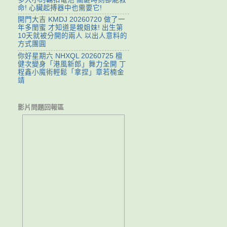
命! 心臟起搏器中也需要它!
開門大吉 KMDJ 20260720 做了一
年多閨蜜 才知道是親姐妹! 出生第
10天就被分開的兩人 以出人意料的
方式團圓
你好星期六 NHXQL 20260725 檀
健次變身「港風新郎」舞力全開 丁
程鑫小魔術輕鬆「拿捏」章若楠金
靖
影片問題回報區