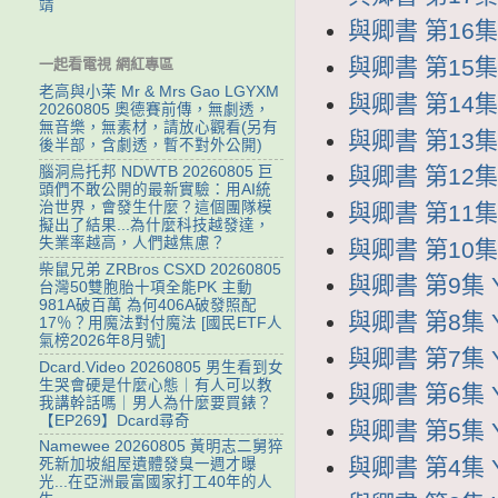
靖
與卿書 第16集 
與卿書 第15集 
一起看電視 網紅專區
老高與小茉 Mr & Mrs Gao LGYXM
與卿書 第14集 
20260805 奧德賽前傳，無劇透，
無音樂，無素材，請放心觀看(另有
與卿書 第13集 
後半部，含劇透，暫不對外公開)
腦洞烏托邦 NDWTB 20260805 巨
與卿書 第12集 
頭們不敢公開的最新實驗：用AI統
治世界，會發生什麼？這個團隊模
與卿書 第11集 
擬出了結果...為什麼科技越發達，
失業率越高，人們越焦慮？
與卿書 第10集 
柴鼠兄弟 ZRBros CSXD 20260805
與卿書 第9集 Y
台灣50雙胞胎十項全能PK 主動
981A破百萬 為何406A破發照配
與卿書 第8集 Y
17％？用魔法對付魔法 [國民ETF人
氣榜2026年8月號]
與卿書 第7集 Y
Dcard.Video 20260805 男生看到女
生哭會硬是什麼心態｜有人可以教
與卿書 第6集 Y
我講幹話嗎｜男人為什麼要買錶？
【EP269】Dcard尋奇
與卿書 第5集 Y
Namewee 20260805 黃明志二舅猝
與卿書 第4集 Y
死新加坡組屋遺體發臭一週才曝
光...在亞洲最富國家打工40年的人