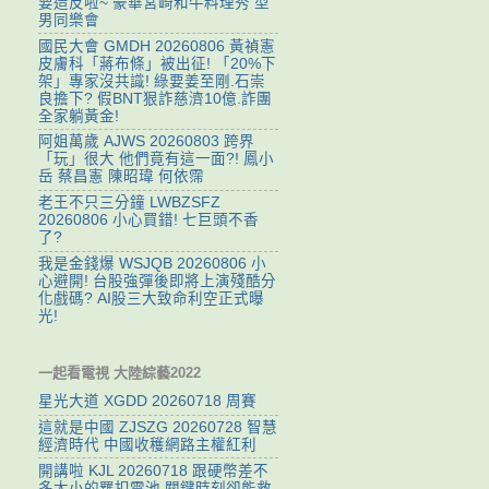
要造反啦~ 豪華宮崎和牛料理秀 型
男同樂會
國民大會 GMDH 20260806 黃禎憲
皮膚科「蔣布條」被出征! 「20%下
架」專家沒共識! 綠要姜至剛.石崇
良擔下? 假BNT狠詐慈濟10億.詐團
全家躺黃金!
阿姐萬歲 AJWS 20260803 跨界
「玩」很大 他們竟有這一面?! 鳳小
岳 蔡昌憲 陳昭瑋 何依霈
老王不只三分鐘 LWBZSFZ
20260806 小心買錯! 七巨頭不香
了?
我是金錢爆 WSJQB 20260806 小
心避開! 台股強彈後即將上演殘酷分
化戲碼? AI股三大致命利空正式曝
光!
一起看電視 大陸綜藝2022
星光大道 XGDD 20260718 周賽
這就是中國 ZJSZG 20260728 智慧
經濟時代 中國收穫網路主權紅利
開講啦 KJL 20260718 跟硬幣差不
多大小的羈扣電池 關鍵時刻卻能救