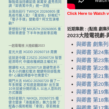
聯致癌油持續延燒 蔣萬安.盧秀燕同
調「卸責罵中央」統一流程
台灣向前行 TWXQX 20260805 撲
Click Here to Watch 
馬夜市展人氣! 「萬安粉」好眼紅?
「電子手環」變勳章? 柯文哲演哪
齣?
近期集數 : (點進 
夢想街57號 MXJ57H 20260805 重
磅新車連發 下半年休旅新車前瞻
2023大陸電視劇-
與卿書 劇集列表 
一起看電視 大陸綜藝2023
與卿書 第24集 
星光大道 XGDD 20260718 周賽
這就是中國 ZJSZG 20260728 智慧
與卿書 第23集 
經濟時代 中國收穫網路主權紅利
與卿書 第22集 
開講啦 KJL 20260718 跟硬幣差不
多大小的羈扣電池 關鍵時刻卻能救
與卿書 第21集 
命! 心臟起搏器中也需要它!
開門大吉 KMDJ 20260720 做了一
與卿書 第20集 
年多閨蜜 才知道是親姐妹! 出生第
10天就被分開的兩人 以出人意料的
與卿書 第19集 
方式團圓
你好星期六 NHXQL 20260725 檀
與卿書 第18集 
健次變身「港風新郎」舞力全開 丁
程鑫小魔術輕鬆「拿捏」章若楠金
與卿書 第17集 