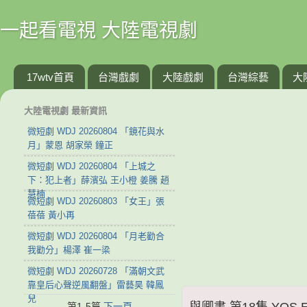
一起看電視 大陸電視劇
17wtv首頁
台灣戲劇
大陸戲劇
台灣綜藝
大
大陸電視劇 最新資訊
微短劇 WDJ 20260804 「鏡花與水
月」蒙恩 胡家榮 鐘正
微短劇 WDJ 20260804 「上城之
下：犯上者」薛濱弘 王小橙 姜騰 趙
慧楠
微短劇 WDJ 20260803 「女王」張
蓓蓓 黃小再
微短劇 WDJ 20260804 「月老勸合
我勸分」楊澤 崔一梁
微短劇 WDJ 20260728 「滿朝文武
靠皇后心聲逆風翻盤」雷藝昊 韓鳳
兒
與卿書 第18集 YQS E
第1-5篇
下一頁