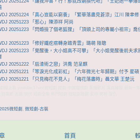
WDJ 20251224 「讓我沖喜，行！那就改朝換代吧」「王妃她一拳
純
WDJ 20251224 「真心豈能以窮養」「繁華落盡見蒼涼」江川 陳聿修
DJ 20251223 「惹心」陳添祥 阿尚
WDJ 20251223 「閃婚撿了個老狐狸」「頂頭上司的專屬小祖宗」喬
WDJ 20251223 「修好鐵疙瘩轉身踏青雲」璐萌 陸聰
WDJ 20251223 「覺醒後，大小姐高不可攀」「大小姐覺醒後前夫
澤
DJ 20251222 「扇渣術之戀」洪喬 范呈麒
WDJ 20251221 「等淚光化成彩虹」「六年微光七年歸期」付予 星碩
WDJ 20251221 「只見梅花不見人」「梅花落盡時」聶文華 王楚沅
線上看 youtube 17wtv,微短劇 陸劇 中國電視劇 重播影片 演員陣容 最新一
 微電影 古裝 現代 短劇全集 熱門短劇 微短劇推薦 女神 男神 復仇
2025微短劇
,
微短劇-古裝
章
首頁