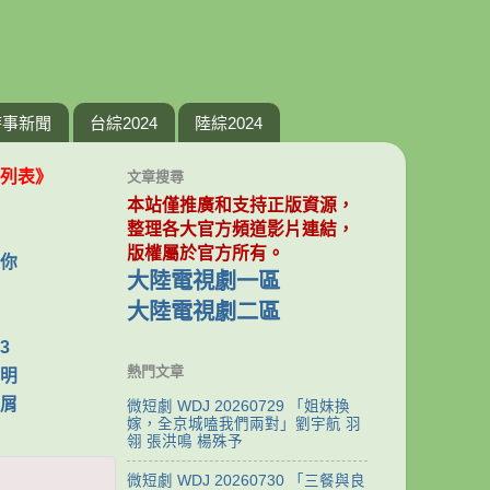
時事新聞
台綜2024
陸綜2024
列表》
文章搜尋
本站僅推廣和支持正版資源，
整理各大官方頻道影片連結，
版權屬於官方所有。
你
大陸電視劇一區
大陸電視劇二區
3
熱門文章
明
屑
微短劇 WDJ 20260729 「姐妹換
嫁，全京城嗑我們兩對」劉宇航 羽
翎 張洪鳴 楊殊予
微短劇 WDJ 20260730 「三餐與良