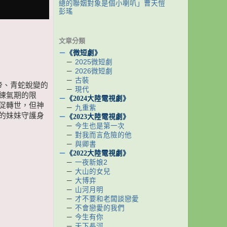
總的聯姻對象是個小喇叭」曹天愷
彭瑤
文章分類
－
《微短劇》
－
2025微短劇
－
2026微短劇
－
古裝
帝、青蛇蛻變的
－
現代
練氣期的限
－
《2024大陸電視劇》
促轉世，但神
－
九重紫
的妹妹守護身
－
《2023大陸電視劇》
－
今生也是第一次
－
對我而言危險的他
－
與卿書
－
《2022大陸電視劇》
－
一夜新娘2
－
大山的女兒
－
大博弈
－
山河月明
－
才不要和老闆談戀愛
－
不會戀愛的我們
－
今生有你
－
天下長河