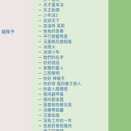
－
天才基本法
－
天王助理
－
少年派2
－
且試天下
－
加油呀 茉莉
－
匆匆的青春
鳴 楊殊予
－
平行戀愛時差
－
玉面桃花總相逢
－
冰雨火
－
冰球少年
－
她們的名字
－
好好說話
－
安娜的愛人
－
江照黎明
－
你好 神槍手
－
你好呀 我的橘子戀人
－
你是人間理想
－
我叫趙甲第
－
我叫劉金鳳
－
我要和你做兄弟
－
決勝零距離
－
沉香如屑
－
沒有工作的一年
－
良辰好景知幾何