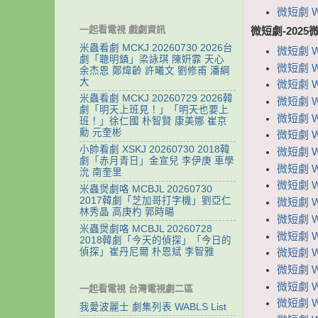
微短劇 
一起看電視 戲劇資訊
微短劇-2025
米蟲看劇 MCKJ 20260730 2026台
微短劇 
劇「聰明鎮」梁詠琪 陳姸霏 天心
微短劇 W
余杰恩 鄭煒齡 許曦文 劉修甫 潘綱
大
微短劇 
米蟲看劇 MCKJ 20260729 2026韓
微短劇 
劇「明天上班見！」「明天也要上
微短劇 
班！」徐仁國 朴智賢 康美娜 崔京
勳 元奎彬
微短劇 W
小帥看劇 XSKJ 20260730 2018韓
微短劇 
劇「赤月青日」金宣兒 李伊庚 車學
微短劇 
沇 南奎里
微短劇 
米蟲煲劇咯 MCBJL 20260730
2017韓劇「芝加哥打字機」劉亞仁
微短劇 
林秀晶 高庚杓 郭時暘
微短劇 W
米蟲煲劇咯 MCBJL 20260728
微短劇 
2018韓劇「今天的偵探」「今日的
偵探」崔丹尼爾 朴恩斌 李智雅
微短劇 
微短劇 
微短劇 
一起看電視 台灣電視劇二區
微短劇 
我愛波麗士 劇集列表 WABLS List