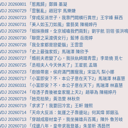
DJ 20260801 「惹鳳歸」鄭鋒 墨凝
DJ 20260729 「雲鬟亂」趙冠宇 馬樂婕
WDJ 20260723 「穿成反派世子，我靠門閥橫行異世」王宇峰 蘇西
WDJ 20260731 「美人如玉刀如風」雷藝昊 陳楊婷丹
WDJ 20260729 「姐妹換嫁，全京城嗑我們兩對」劉宇航 羽翎 張洪
WDJ 20260730 「聊齋之采渡倩女行」藍博 岳雨婷
WDJ 20260728 「我全家都是戀愛腦」王雲雲
DJ 20260719 「史上最強家奴」馬瑞澤 陳欣予
WDJ 20260727 「婚前夫君變了心，我扶紈絝踏青雲」李是僥 覓七
WDJ 20260725 「丞相夫人今天休夫了」王星凱 孟璐
WDJ 20260723 「廚娘帶崽，侯府滿門團寵我」宋益凡 梨小娜
WDJ 20260717 「小富即安？不，本公子意在天下2」馬瑞澤 林嘉慧
WDJ 20260331 「小富即安？不，本公子意在天下」馬瑞澤 林嘉慧
WDJ 20260724 「母憑子貴後被皇家寵上天2」趙華為 陳楊婷丹
DJ 20260719 「她見枯榮」黃浩雯 林秋奈
WDJ 20260719 「求求了！我要回冷宮」王軒 鐘熙
WDJ 20260714 「天命大反派：氣運之子靠邊站」何其煒 郭銀泓
WDJ 20260713 「穿越成廢材皇子，我坐擁雄兵百萬」陳外 魯芳岐
WDJ 20260710 「戍邊八年，皇帝求我登基」朱旻昕 馮藝然