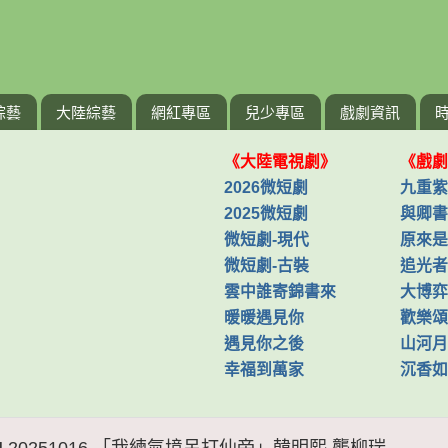
綜藝
大陸綜藝
網紅專區
兒少專區
戲劇資訊
《大陸電視劇》
《戲劇
2026微短劇
九重紫
2025微短劇
與卿書
微短劇-現代
原來是
微短劇-古裝
追光者
雲中誰寄錦書來
大博弈
暖暖遇見你
歡樂頌
遇見你之後
山河月
幸福到萬家
沉香如
J 20251016 「我練氣境吊打仙帝」韓明熙 龔柳瑞