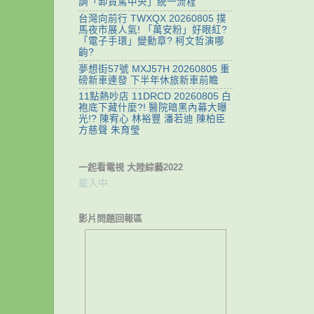
調「卸責罵中央」統一流程
台灣向前行 TWXQX 20260805 撲
馬夜市展人氣! 「萬安粉」好眼紅?
「電子手環」變勳章? 柯文哲演哪
齣?
夢想街57號 MXJ57H 20260805 重
磅新車連發 下半年休旅新車前瞻
11點熱吵店 11DRCD 20260805 白
袍底下藏什麼?! 醫院暗黑內幕大曝
光!? 陳宥心 林裕豐 潘若迪 陳柏臣
方慈聲 朱育瑩
一起看電視 大陸綜藝2022
載入中…
影片問題回報區