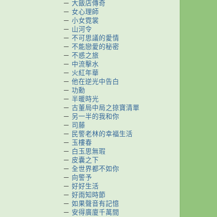
－
大飯店傳奇
－
女心理師
－
小女霓裳
－
山河令
－
不可思議的愛情
－
不能戀愛的秘密
－
不惑之旅
－
中流擊水
－
火紅年華
－
他在逆光中告白
－
功勳
－
半暖時光
－
古董局中局之掠寶清單
－
另一半的我和你
－
司藤
－
民警老林的幸福生活
－
玉樓春
－
白玉思無瑕
－
皮囊之下
－
全世界都不如你
－
向警予
－
好好生活
－
好雨知時節
－
如果聲音有記憶
－
安得廣廈千萬間