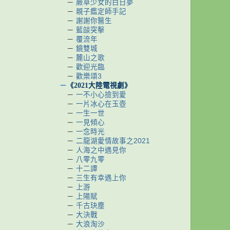
－
蕨草少女的白日夢
－
親子鑑定師手記
－
謝謝你醫生
－
藍燄突擊
－
覆流年
－
鏡雙城
－
麓山之歌
－
歡迎光臨
－
歡樂頌3
－
《2021大陸電視劇》
－
一不小心撿到愛
－
一片冰心在玉壺
－
一生一世
－
一見傾心
－
一念時光
－
二龍湖愛情故事之2021
－
人海之中遇見你
－
八零九零
－
十二譚
－
三生有幸遇上你
－
上游
－
上陽賦
－
千古玦塵
－
大決戰
－
大浪淘沙