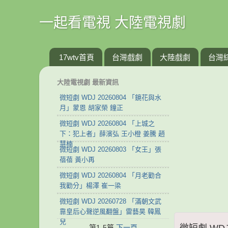
一起看電視 大陸電視劇
17wtv首頁
台灣戲劇
大陸戲劇
台灣
大陸電視劇 最新資訊
微短劇 WDJ 20260804 「鏡花與水
月」蒙恩 胡家榮 鐘正
微短劇 WDJ 20260804 「上城之
下：犯上者」薛濱弘 王小橙 姜騰 趙
慧楠
微短劇 WDJ 20260803 「女王」張
蓓蓓 黃小再
微短劇 WDJ 20260804 「月老勸合
我勸分」楊澤 崔一梁
微短劇 WDJ 20260728 「滿朝文武
靠皇后心聲逆風翻盤」雷藝昊 韓鳳
兒
微短劇 WD
第1-5篇
下一頁