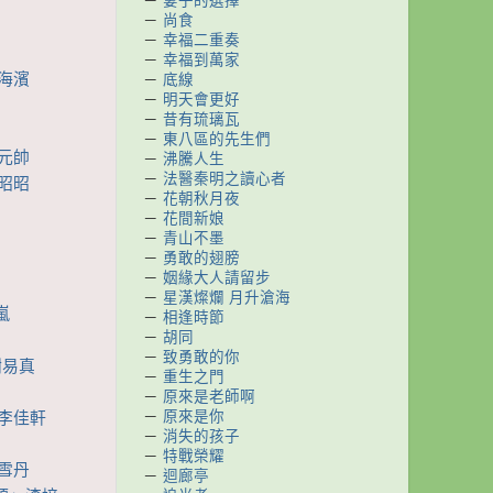
－
妻子的選擇
－
尚食
－
幸福二重奏
－
幸福到萬家
于海濱
－
底線
－
明天會更好
－
昔有琉璃瓦
－
東八區的先生們
張元帥
－
沸騰人生
－
法醫秦明之讀心者
周昭昭
－
花朝秋月夜
－
花間新娘
－
青山不墨
－
勇敢的翅膀
－
姻緣大人請留步
－
星漢燦爛 月升滄海
嵐
－
相逢時節
－
胡同
－
致勇敢的你
謝易真
－
重生之門
－
原來是老師啊
－
原來是你
 李佳軒
－
消失的孩子
－
特戰榮耀
李雪丹
－
迴廊亭