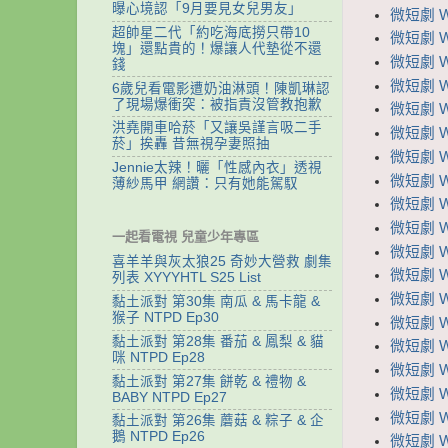
曝心境認「9月要見女兒男友」
微短劇 W
超帥星二代「約吃海底撈只帶10
微短劇 W
塊」還點貴的！爆讓人代墊從不還
微短劇 
錢
微短劇 
6歲兒看電影遭奶油淋頭！陳凱琳認
了現場爆衝突：被指責沒管教抱歉
微短劇 
洪堯開車哈菸「又讓吳謹言吸二手
微短劇 
菸」挨轟 昔無視孕妻照抽
微短劇 
Jennie太辣！曬「性感內衣」透視
微短劇 W
薄紗馬甲 網讚：只有她能駕馭
微短劇 
微短劇 
一起看電視 兒童少年專區
微短劇 
喜羊羊與灰太狼25 奇妙大營救 劇集
微短劇 
列表 XYYYHTL S25 List
微短劇 
黏土派對 第30集 南瓜 & 馬卡龍 &
猴子 NTPD Ep30
微短劇 
黏土派對 第28集 番茄 & 鳳梨 & 貓
微短劇 W
咪 NTPD Ep28
微短劇 
黏土派對 第27集 餅乾 & 禮物 &
微短劇 
BABY NTPD Ep27
微短劇 
黏土派對 第26集 蘑菇 & 粽子 & 企
鵝 NTPD Ep26
微短劇 