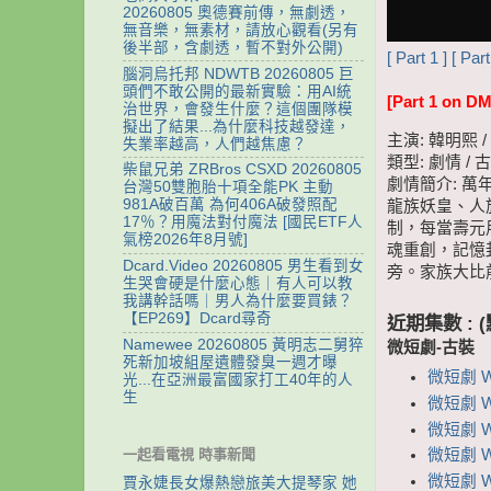
20260805 奧德賽前傳，無劇透，
無音樂，無素材，請放心觀看(另有
後半部，含劇透，暫不對外公開)
[ Part 1 ]
[ Part
腦洞烏托邦 NDWTB 20260805 巨
頭們不敢公開的最新實驗：用AI統
[Part 1 on DM
治世界，會發生什麼？這個團隊模
擬出了結果...為什麼科技越發達，
主演: 韓明熙 
失業率越高，人們越焦慮？
類型: 劇情 / 古
柴鼠兄弟 ZRBros CSXD 20260805
劇情簡介: 
台灣50雙胞胎十項全能PK 主動
981A破百萬 為何406A破發照配
龍族妖皇、人
17％？用魔法對付魔法 [國民ETF人
制，每當壽元
氣榜2026年8月號]
魂重創，記憶
Dcard.Video 20260805 男生看到女
旁。家族大比
生哭會硬是什麼心態｜有人可以教
我講幹話嗎｜男人為什麼要買錶？
【EP269】Dcard尋奇
近期集數 :
Namewee 20260805 黃明志二舅猝
微短劇-古裝
死新加坡組屋遺體發臭一週才曝
微短劇 
光...在亞洲最富國家打工40年的人
生
微短劇 
微短劇 W
微短劇 W
一起看電視 時事新聞
微短劇 
賈永婕長女爆熱戀旅美大提琴家 她