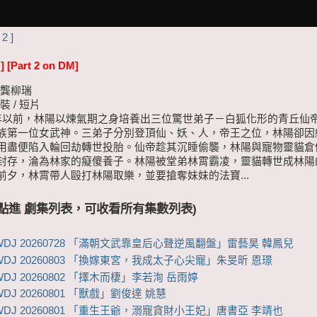
 2 ]
]
[Part 2 on DM]
/ 龔柳瑞
裝 / 短片
萬年以前，林陽以煉氣期之身培養出三位驚世弟子－白狐化形的青丘仙
族第一位女武神。三弟子分別登頂仙、妖、人，帝王之位，林陽卻因
用盡便陷入輪回劫轉世投胎。仙帝趁其沉睡偷襲，林陽與寵物靈貓倉
封存，淪為林家的癡傻養子。林陽被堂弟林霄霸凌，靈貓轉世成林陽
前夕，林霄帶人毆打林陽取樂，並要搶奪妹妹的法寶...
 (點進 劇集列表，可收看所有集數列表)
WDJ 20260728 「滿朝文武靠皇后心聲逆風翻盤」雷藝昊 韓鳳兒
WDJ 20260803 「換嫁東宮，我成太子心尖寵」朱旻昕 恩璟
DJ 20260802 「擇木而棲」李若洵 岳雨婷
DJ 20260801 「獸戲」劉俊達 姚慧
WDJ 20260801 「重生王爺，溺寵貪財小王妃」唐書亞 李靖也