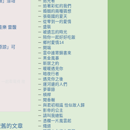
－
追光者
爆頭」漆培
－
追著彩虹的我們
－
婚姻的兩種猜想
－
張衛國的夏天
－
從零到一的愛情
－
盛裝
佳樂 雷馥
－
被遺忘的時光
－
陪你一起好好吃飯
－
鄉村愛情14
求原諒」可
－
開端
－
雲中誰寄錦書來
－
黑金風暴
－
新居之約
－
暖暖遇見你
－
暗夜行者
－
遇見你之後
集 一起看電視 陸
－
運河邊的人們
－
夢華錄
－
槓桿
－
聞香榭
－
與君初相識 恰似故人歸
－
影帝的公主
－
請叫我總監
－
憑欄一片風雲起
較舊的文章
－
熾道