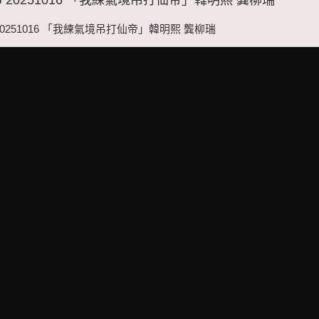
20251016 「我練氣境吊打仙帝」韓明熙 龔柳瑞