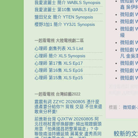
微短劇 
我愛波麗士 簡介 WABLS Synopsis
鑫 吳伊
我愛波麗士 第10集 WABLS Ep10
微短劇 
鹽田兒女 簡介 YTEN Synopsis
微短劇 W
櫻野3加1 簡介 YY3J1 Synopsis
微短劇 
縵
一起看電視 大陸電視劇二區
微短劇 
心理師 劇集列表 XLS List
微短劇 
凡 金吳
心理師 簡介 XLS Synopsis
微短劇 W
心理師 第17集 XLS Ep17
微短劇 
心理師 第16集 XLS Ep16
微短劇 
心理師 第15集 XLS Ep15
大陸電視劇 微短劇
劇短劇 大陸短劇
一起看電視 台灣綜藝2022
震震有詞 ZZYC 20260805 憑什麼
遺產要分給你?! 背叛 交惡 不往來還
標籤：
微短劇-
敢來分杯羹!
前進新台灣 QJXTW 20260805 阿
北拄枴杖賣慘換腳鐐! 頻出現蹭鏡頭
用意「怕黃國昌把整黨端走」? 中
較新的文
聯致癌油持續延燒 蔣萬安.盧秀燕同