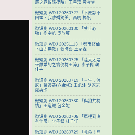
辰之霧散歸棲時」王星瑋 黃雲雲
微短劇 WDJ 20260727 「不原諒不
回頭，我離婚獨美」高明 楊帆
微短劇 WDJ 20260130 「禁止心
動」劉宇航 吳欣蔓
微短劇 WDJ 20251113 「都市修仙
下山即無敵」張時嘉 王家霖
微短劇 WDJ 20260725 「陸太太是
來離婚的之慵便枕玉涼」李子傑 韓
佳卉
微短劇 WDJ 20260719 「三生：渡
厄」葉鑫鑫(六金yE) 王凱沐 胡家豪
盧奐瑜
微短劇 WDJ 20260730 「與狼共枕
情」王道鐵 包金妮
微短劇 WDJ 20260705 「車裡到底
有什麼」李子鋒 林千仟
微短劇 WDJ 20260729 「救命！陸