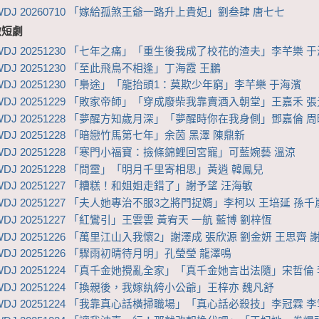
WDJ 20260710 「嫁給孤煞王爺一路升上貴妃」劉叁肆 唐七七
微短劇
WDJ 20251230 「七年之痛」「重生後我成了校花的渣夫」李芊樂 
DJ 20251230 「至此飛鳥不相逢」丁海霞 王鵬
WDJ 20251230 「梟途」「龍抬頭1：莫欺少年窮」李芊樂 于海濱
WDJ 20251229 「敗家帝師」「穿成廢柴我靠賣酒入朝堂」王嘉禾 
WDJ 20251228 「夢醒方知歲月深」「夢醒時你在我身側」鄧嘉倫 
DJ 20251228 「暗戀竹馬第七年」余茵 黑澤 陳鼎新
WDJ 20251228 「寒門小福寶：撿條錦鯉回宮寵」可藍婉藝 溫涼
WDJ 20251228 「問靈」「明月千里寄相思」黃逍 韓鳳兒
WDJ 20251227 「糟糕！和姐姐走錯了」謝予望 汪海敏
WDJ 20251227 「夫人她專治不服3之將門捉婿」李柯以 王培延 孫千
DJ 20251227 「紅鸞引」王雲雲 黃宥天 一航 藍博 劉梓恆
WDJ 20251226 「萬里江山入我懷2」謝澤成 張欣源 劉金妍 王思齊 
WDJ 20251226 「驟雨初晴待月明」孔瑩瑩 龍澤鳴
WDJ 20251224 「真千金她攪亂全家」「真千金她言出法隨」宋哲倫
WDJ 20251224 「換親後，我嫁紈絝小公爺」王梓亦 魏凡舒
WDJ 20251224 「我靠真心話橫掃職場」「真心話必殺技」李冠霖 