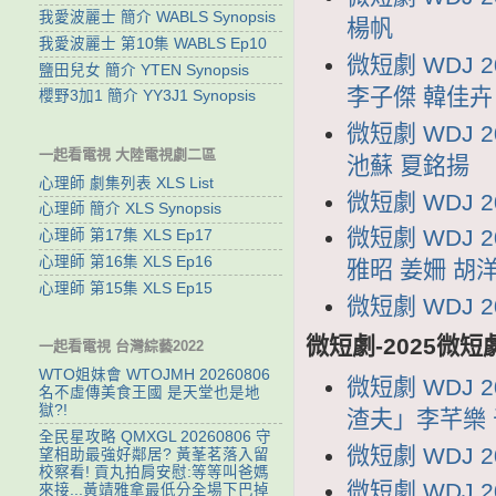
我愛波麗士 簡介 WABLS Synopsis
楊帆
我愛波麗士 第10集 WABLS Ep10
微短劇 WDJ
鹽田兒女 簡介 YTEN Synopsis
李子傑 韓佳卉
櫻野3加1 簡介 YY3J1 Synopsis
微短劇 WDJ
一起看電視 大陸電視劇二區
池蘇 夏銘揚
心理師 劇集列表 XLS List
微短劇 WDJ 
心理師 簡介 XLS Synopsis
微短劇 WDJ 
心理師 第17集 XLS Ep17
心理師 第16集 XLS Ep16
雅昭 姜姍 胡
心理師 第15集 XLS Ep15
微短劇 WDJ 
微短劇-2025微短
一起看電視 台灣綜藝2022
WTO姐妹會 WTOJMH 20260806
微短劇 WDJ
名不虛傳美食王國 是天堂也是地
獄?!
渣夫」李芊樂
全民星攻略 QMXGL 20260806 守
微短劇 WDJ 
望相助最強好鄰居? 黃莑茗落入留
校察看! 貢丸拍肩安慰:等等叫爸媽
微短劇 WDJ 
來接...黃靖雅拿最低分全場下巴掉