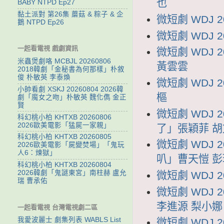
也
BABY NTPD Ep27
黏土派對 第26集 蘑菇 & 粽子 & 企
微短劇 WDJ 
鵝 NTPD Ep26
微短劇 WDJ 
一起看電視 戲劇資訊
微短劇 WDJ
米蟲煲劇咯 MCBJL 20260806
黃雲雲
2018韓劇「金秘書為何那樣」朴敘
俊 朴敏英 李泰煥
微短劇 WDJ 
小帥看劇 XSKJ 20260804 2026韓
樞
劇「魔女之吻」朴敏英 魏化儁 金正
賢
微短劇 WDJ 
科幻桃小柏 KHTXB 20260806
2026歐美電影「猛屍一家親」
了」張穎菲 
科幻桃小柏 KHTXB 20260805
微短劇 WDJ 
2026歐美電影「屍變焚場」「鬼玩
人6：煉獄」
叭」曹天愷 彭
科幻桃小柏 KHTXB 20260804
2026韓劇「鬼謎東宮」南柱赫 盧允
微短劇 WDJ 
瑞 曹承佑
微短劇 WDJ
李進源 梨小娜
一起看電視 台灣電視劇二區
我愛波麗士 劇集列表 WABLS List
微短劇 WDJ