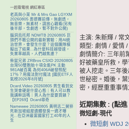
一起看電視 網紅專區
老高與小茉 Mr & Mrs Gao LGYXM
20260805 奧德賽前傳，無劇透，
無音樂，無素材，請放心觀看(另有
後半部，含劇透，暫不對外公開)
腦洞烏托邦 NDWTB 20260805 巨
主演: 朱新輝 / 常
頭們不敢公開的最新實驗：用AI統
類型: 劇情 / 愛情 
治世界，會發生什麼？這個團隊模
擬出了結果...為什麼科技越發達，
劇情簡介: 三年
失業率越高，人們越焦慮？
柴鼠兄弟 ZRBros CSXD 20260805
好被藥皇所救，學
台灣50雙胞胎十項全能PK 主動
被人挖走。三年後
981A破百萬 為何406A破發照配
17％？用魔法對付魔法 [國民ETF人
世秘密。婚後，葉
氣榜2026年8月號]
Dcard.Video 20260805 男生看到女
密，經歷重重事情
生哭會硬是什麼心態｜有人可以教
我講幹話嗎｜男人為什麼要買錶？
【EP269】Dcard尋奇
近期集數 : (
Namewee 20260805 黃明志二舅猝
死新加坡組屋遺體發臭一週才曝
微短劇-現代
光...在亞洲最富國家打工40年的人
生
微短劇 WDJ 