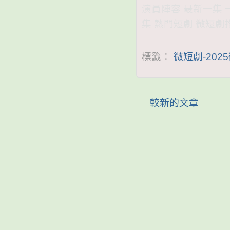
演員陣容 最新一集 
集 熱門短劇 微短劇
標籤：
微短劇-202
較新的文章