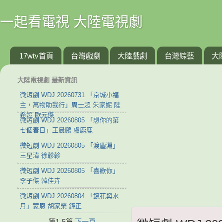
一起看電視 大陸電視劇
17wtv首頁
台灣戲劇
大陸戲劇
台灣綜藝
大
大陸電視劇 最新資訊
微短劇 WDJ 20260731 「京城小福
主，萬物助我行」周士超 朱家妮 陸
希婭 歐元傑
微短劇 WDJ 20260805 「想你的第
七個春日」王晨鵬 盧鹿鹿
微短劇 WDJ 20260805 「渡塵淵」
王星瑋 徐軫軫
微短劇 WDJ 20260805 「喜歡你」
李子傑 韓佳卉
微短劇 WDJ 20260804 「鏡花與水
月」蒙恩 胡家榮 鐘正
第1-5篇
下一頁