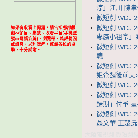
涼」江川 陳聿
微短劇 WDJ 
微短劇 WDJ
如果有收看上問題，請告知哪部戲
劇or節目、集數、收看平台(手機型
專屬小祖宗」
號or電腦系統)、瀏覽器、錯誤情況
或訊息，以利瞭解，感謝各位的協
微短劇 WDJ 
助，十分感謝。
聰
微短劇 WDJ
姐覺醒後前夫
微短劇 WDJ 
微短劇 WDJ
歸期」付予 星
微短劇 WDJ
聶文華 王楚沅
大陸電視劇 微短劇線上看