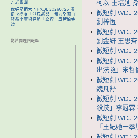
柯以 王培延 
方式團圓
你好星期六 NHXQL 20260725 檀
微短劇 WDJ 
健次變身「港風新郎」舞力全開 丁
程鑫小魔術輕鬆「拿捏」章若楠金
劉梓恆
靖
微短劇 WDJ 
劉金妍 王思齊
影片問題回報區
微短劇 WDJ 
微短劇 WDJ
出法隨」宋哲
微短劇 WDJ
魏凡舒
微短劇 WDJ
殺技」李冠霖
微短劇 WDJ
「王妃她一拳
微短劇 WDJ