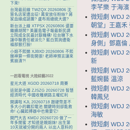
下來!
李芊樂 于海濱
台灣最前線 TWZQX 20260806 沈
簽名店家遭出征! 萬安放任粉絲? 蔣
微短劇 WDJ
家血緣成謎團? 盧布局總統大選?
朝堂」王嘉禾
新台派上線 XTPSX 20260806 還要
繼續胡鬧? 美麗島電子報最新民調
微短劇 WDJ
立院成全民最討厭機構! 拉台糖下水
讓中聯責任被淡化? 藍白質詢遭衛
身側」鄧嘉倫
福部狠打臉!
微短劇 WDJ 
小姐不熙娣 XJBXD 20260806 不熙
娣神算一條街開張! 老師神預言讓來
新
賓崩潰?!
微短劇 WDJ
一起看電視 大陸綜藝2022
藍婉藝 溫涼
星光大道 XGDD 20260718 周賽
微短劇 WDJ 
這就是中國 ZJSZG 20260728 智慧
經濟時代 中國收穫網路主權紅利
韓鳳兒
開講啦 KJL 20260718 跟硬幣差不
微短劇 WDJ 
多大小的羈扣電池 關鍵時刻卻能救
命! 心臟起搏器中也需要它!
海敏
開門大吉 KMDJ 20260720 做了一
年多閨蜜 才知道是親姐妹! 出生第
微短劇 WDJ 
10天就被分開的兩人 以出人意料的