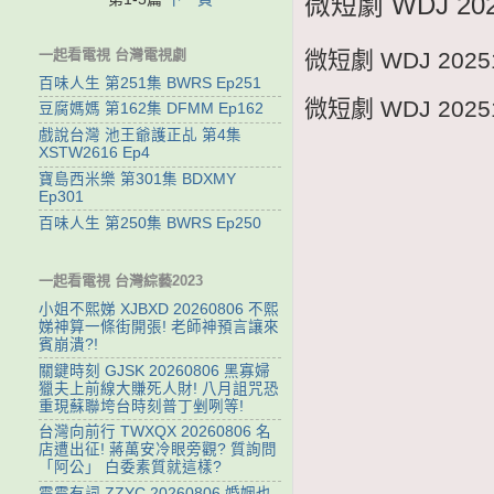
微短劇 WDJ 2
一起看電視 台灣電視劇
微短劇 WDJ 20
百味人生 第251集 BWRS Ep251
微短劇 WDJ 20
豆腐媽媽 第162集 DFMM Ep162
戲說台灣 池王爺護正乩 第4集
XSTW2616 Ep4
寶島西米樂 第301集 BDXMY
Ep301
百味人生 第250集 BWRS Ep250
一起看電視 台灣綜藝2023
小姐不熙娣 XJBXD 20260806 不熙
娣神算一條街開張! 老師神預言讓來
賓崩潰?!
關鍵時刻 GJSK 20260806 黑寡婦
獵夫上前線大賺死人財! 八月詛咒恐
重現蘇聯垮台時刻普丁剉咧等!
台灣向前行 TWXQX 20260806 名
店遭出征! 蔣萬安冷眼旁觀? 質詢問
「阿公」 白委素質就這樣?
震震有詞 ZZYC 20260806 婚姻也