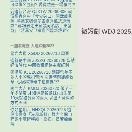
可以借名登記? 愛竟然是一場騙局?!
前進新台灣 QJXTW 20260806 賴
清德轟台中「食安破口」開戰盧秀
燕! 蔣萬安喊倒閣害盧秀燕恐遭清
算? 蔣粉暴走出征饒河名店「東發
微短劇 WDJ 20
號」! 蔣萬安已讀亂回達新境界?
一起看電視 大陸綜藝2023
星光大道 XGDD 20260718 周賽
這就是中國 ZJSZG 20260728 智慧
經濟時代 中國收穫網路主權紅利
開講啦 KJL 20260718 跟硬幣差不
多大小的羈扣電池 關鍵時刻卻能救
命! 心臟起搏器中也需要它!
開門大吉 KMDJ 20260720 做了一
年多閨蜜 才知道是親姐妹! 出生第
10天就被分開的兩人 以出人意料的
方式團圓
你好星期六 NHXQL 20260725 檀
健次變身「港風新郎」舞力全開 丁
程鑫小魔術輕鬆「拿捏」章若楠金
靖