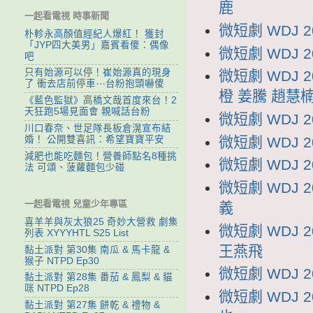
鹿
一起看電視 時事新聞
微短劇 WDJ 
朴軫永高顏值經紀人爆紅！ 獲封
「JYP四大美男」嘉賓看傻：偶像
微短劇 WDJ 
吧
只有始源可以停！崔始源真的現身
微短劇 WDJ 
了 衝去店前停車⋯台粉抱頭嚇傻
橙 姜騰 趙慧
《藍色監獄》高橋文哉首度來台！2
天狂跑5場見面會 親喊話台粉
微短劇 WDJ 
川口春奈、世足隊長板倉滉宣布結
微短劇 WDJ 
婚！ 公開雙喜訊：希望寶寶平安
減肥也能吃麵包！營養師點名8種挑
微短劇 WDJ 
法 可頌、菠蘿麵包少碰
微短劇 WDJ 
一起看電視 兒童少年專區
義
喜羊羊與灰太狼25 奇妙大營救 劇集
微短劇 WDJ
列表 XYYYHTL S25 List
王燕飛
黏土派對 第30集 南瓜 & 馬卡龍 &
猴子 NTPD Ep30
微短劇 WDJ 
黏土派對 第28集 番茄 & 鳳梨 & 貓
咪 NTPD Ep28
微短劇 WDJ 
黏土派對 第27集 餅乾 & 禮物 &