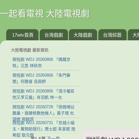
一起看電視 大陸電視劇
17wtv首頁
台灣戲劇
大陸戲劇
台灣綜藝
大
大陸電視劇 最新資訊
微短劇 WDJ 20260806 「嬌藏京
枝」沉思 林秋奈
微短劇 WDJ 20260806 「朱門春
閨」何聰睿 岳雨婷
微短劇 WDJ 20260806 「清冷權臣
他又爭又搶」肖羽凱 林一允
微短劇 WDJ 20260728 「保姆鳩佔
鵲巢，我硬核教她做人」黃子珺 杜
語嫣 邢銣菲
微短劇 WDJ 20260731 「京城小福
主，萬物助我行」周士超 朱家妮 陸
希婭 歐元傑
第1-5篇
下一頁