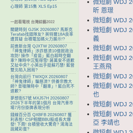
微短劇 WDJ
心理師 第15集 XLS Ep15
昕 恩璟
微短劇 WDJ 
一起看電視 台灣綜藝2022
微短劇 WDJ 
關鍵時刻 GJSK 20260807 馬斯克
Terafab找錯隊友? 英特爾18A良率
義
遭質疑 台積電加碼火力展示!?
前進新台灣 QJXTW 20260807
微短劇 WDJ 
「神鬼律師」涉詐慈濟10億掀政治
攻防! 操作「疫苗」藍白超時空翻
微短劇 WDJ
車? 陳時中沉冤得雪! 蔣萬安不道歉
又扯中央? 小英出手挺蘇巧慧! 藍營
王燕飛
雙北陷入困局?
微短劇 WDJ 
台灣向前行 TWXQX 20260807
「神鬼律師」騙慈濟? 供養宗教大
微短劇 WDJ 
師? 昔嗆陳時中「翻車」! 藍白死不
道歉?
也
夢想街57號 MXJ57H 20260807
2026下半年的第1個月 台灣汽車市
微短劇 WDJ 
場7月份掛牌表現分析
微短劇 WDJ
錢線百分百 QXBFB 20260807 獲
利表態! CSP相關BBU股成長大爆
亞 李靖也
發! 下周! 台積營收大驚奇? 鴻海法
說藏彩蛋?
微短劇 WDJ 