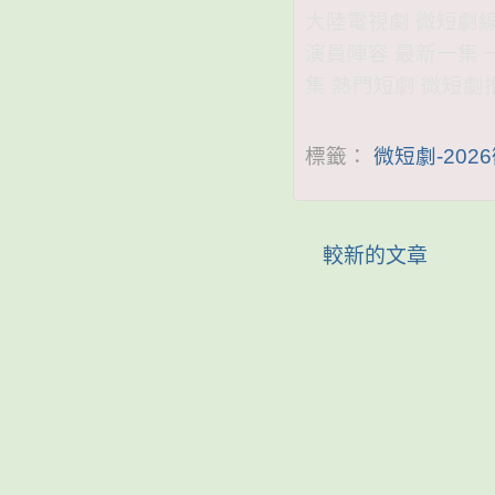
大陸電視劇 微短劇線上看
演員陣容 最新一集 
集 熱門短劇 微短劇
標籤：
微短劇-202
較新的文章