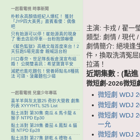
一起看電視 時事新聞
朴軫永高顏值經紀人爆紅！ 獲封
「JYP四大美男」嘉賓看傻：偶像
吧
主演: 卡戎 / 翟一
只有始源可以停！崔始源真的現身
類型: 劇情 / 現代 
了 衝去店前停車⋯台粉抱頭嚇傻
劇情簡介: 絕境
《藍色監獄》高橋文哉首度來台！2
天狂跑5場見面會 親喊話台粉
件，換取洗清冤屈
川口春奈、世足隊長板倉滉宣布結
拉滿！
婚！ 公開雙喜訊：希望寶寶平安
減肥也能吃麵包！營養師點名8種挑
近期集數 : (
法 可頌、菠蘿麵包少碰
微短劇-2026微短
一起看電視 兒童少年專區
微短劇 WDJ 
喜羊羊與灰太狼25 奇妙大營救 劇集
微短劇 WDJ 
列表 XYYYHTL S25 List
黏土派對 第30集 南瓜 & 馬卡龍 &
微短劇 WDJ 
猴子 NTPD Ep30
一允
黏土派對 第28集 番茄 & 鳳梨 & 貓
咪 NTPD Ep28
微短劇 WDJ
黏土派對 第27集 餅乾 & 禮物 &