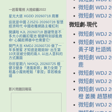
微短劇 WDJ 
一起看電視 大陸綜藝2022
微短劇 WDJ 
星光大道 XGDD 20260718 周賽
這就是中國 ZJSZG 20260728 智慧
微短劇-現代
經濟時代 中國收穫網路主權紅利
開講啦 KJL 20260718 跟硬幣差不
微短劇 WDJ 
多大小的羈扣電池 關鍵時刻卻能救
命! 心臟起搏器中也需要它!
微短劇 WDJ
開門大吉 KMDJ 20260720 做了一
黃子珺 杜語嫣
年多閨蜜 才知道是親姐妹! 出生第
10天就被分開的兩人 以出人意料的
微短劇 WDJ 
方式團圓
鹿
你好星期六 NHXQL 20260725 檀
健次變身「港風新郎」舞力全開 丁
微短劇 WDJ 
程鑫小魔術輕鬆「拿捏」章若楠金
靖
微短劇 WDJ 
微短劇 WDJ 
影片問題回報區
橙 姜騰 趙慧
微短劇 WDJ 