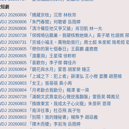
微短劇
DJ 20260806 「嬌藏京枝」沉思 林秋奈
DJ 20260806 「朱門春閨」何聰睿 岳雨婷
WDJ 20260806 「清冷權臣他又爭又搶」肖羽凱 林一允
WDJ 20260728 「保姆鳩佔鵲巢，我硬核教她做人」黃子珺 杜語嫣 
WDJ 20260731 「京城小福主，萬物助我行」周士超 朱家妮 陸希婭 
WDJ 20260805 「想你的第七個春日」王晨鵬 盧鹿鹿
DJ 20260805 「渡塵淵」王星瑋 徐軫軫
DJ 20260805 「喜歡你」李子傑 韓佳卉
DJ 20260804 「鏡花與水月」蒙恩 胡家榮 鐘正
WDJ 20260804 「上城之下：犯上者」薛濱弘 王小橙 姜騰 趙慧楠
DJ 20260803 「女王」張蓓蓓 黃小再
DJ 20260804 「月老勸合我勸分」楊澤 崔一梁
WDJ 20260728 「滿朝文武靠皇后心聲逆風翻盤」雷藝昊 韓鳳兒
WDJ 20260803 「換嫁東宮，我成太子心尖寵」朱旻昕 恩璟
DJ 20260803 「南洋往事」杜亞飛 高子怡
WDJ 20260803 「別鬧！我的鐘秘書」楊殊予 趙廷義
DJ 20260802 「擇木而棲」李若洵 岳雨婷