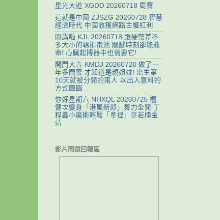
星光大道 XGDD 20260718 周賽
這就是中國 ZJSZG 20260728 智慧
經濟時代 中國收穫網路主權紅利
開講啦 KJL 20260718 跟硬幣差不
多大小的羈扣電池 關鍵時刻卻能救
命! 心臟起搏器中也需要它!
開門大吉 KMDJ 20260720 做了一
年多閨蜜 才知道是親姐妹! 出生第
10天就被分開的兩人 以出人意料的
方式團圓
你好星期六 NHXQL 20260725 檀
健次變身「港風新郎」舞力全開 丁
程鑫小魔術輕鬆「拿捏」章若楠金
靖
影片問題回報區