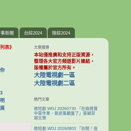
時事新聞
台綜2024
陸綜2024
列表》
文章搜尋
本站僅推廣和支持正版資源，
整理各大官方頻道影片連結，
版權屬於官方所有。
你
大陸電視劇一區
大陸電視劇二區
3
熱門文章
明
屑
微短劇 WDJ 20260730 「在麻將聲
中寫作業，我逆風翻盤了」張穎菲
胡文樂
微短劇 WDJ 20260803 「別鬧！我