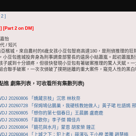
 2 ]
]
[Part 2 on DM]
康嘉怡
代 / 短片
東南亞檳城，來自農村的6歲女孩小豆包智商高達180，是刑偵推理的狂
，小豆包進城投奔身為刑事調查部警長的遠房小姑蕭嵐。起初蕭嵐對
孩子感到十分頭疼，但很快發現小豆包有著破案推理的驚人天賦。一
組合聯手破案，一次次偵破了撲朔迷離的重大案件，窺見人性的黑白
 (點進 劇集列表，可收看所有集數列表)
DJ 20260806 「嬌藏京枝」沉思 林秋奈
WDJ 20260728 「保姆鳩佔鵲巢，我硬核教她做人」黃子珺 杜語嫣 
WDJ 20260805 「想你的第七個春日」王晨鵬 盧鹿鹿
DJ 20260805 「喜歡你」李子傑 韓佳卉
DJ 20260804 「鏡花與水月」蒙恩 胡家榮 鐘正
WDJ 20260804 「上城之下：犯上者」薛濱弘 王小橙 姜騰 趙慧楠