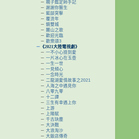
－
親子鑑定師手記
－
謝謝你醫生
－
藍燄突擊
－
覆流年
－
鏡雙城
－
麓山之歌
－
歡迎光臨
－
歡樂頌3
－
《2021大陸電視劇》
－
一不小心撿到愛
－
一片冰心在玉壺
－
一生一世
－
一見傾心
－
一念時光
－
二龍湖愛情故事之2021
－
人海之中遇見你
－
八零九零
－
十二譚
－
三生有幸遇上你
－
上游
－
上陽賦
－
千古玦塵
－
大決戰
－
大浪淘沙
－
大飯店傳奇