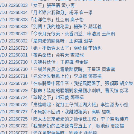
DJ 20260803 「女王」張蓓蓓 黃小再
DJ 20260804 「月老勸合我勸分」楊澤 崔一梁
DJ 20260803 「南洋往事」杜亞飛 高子怡
WDJ 20260803 「別鬧！我的鐘秘書」楊殊予 趙廷義
WDJ 20260802 「今晚月光很美，茶香四溢」申浩男 王燕飛
DJ 20260802 「是閃婚的關係呀」王道鐵 澄芓
WDJ 20260723 「她，不做賀太太了」張屹楊 李婧也
DJ 20260801 「夜染桑枝」黃宥天 查禕琛
DJ 20260730 「與狼共枕情」王道鐵 包金妮
WDJ 20260730 「三餐與良辰之霧散歸棲時」王星瑋 黃雲雲
WDJ 20260731 「老公消失我擔上位」李卓揚 鄧靈樞
WDJ 20260730 「在麻將聲中寫作業，我逆風翻盤了」張穎菲 胡文樂
WDJ 20260729 「救命！陸總的聯姻對象是個小喇叭」曹天愷 彭瑤
DJ 20260724 「璀璨之下」趙廷義 鄧靈樞
WDJ 20260722 「梟雄崛起，從打工仔到江湖大佬」李進源 梨小娜
WDJ 20260727 「不原諒不回頭，我離婚獨美」高明 楊帆
WDJ 20260725 「陸太太是來離婚的之慵便枕玉涼」李子傑 韓佳卉
WDJ 20260722 「我靠奶奶的金項鍊青雲直上了」耿池蘇 夏銘揚
WDJ 20260727 「愛在風起燕舞時」劉蕭旭 孫藝燃