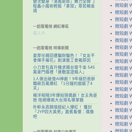
健次變身「港風新郎」舞力全開 丁
微短劇 W
程鑫小魔術輕鬆「拿捏」章若楠金
靖
微短劇 W
微短劇 W
微短劇 
一起看電視 網紅專區
載入中…
微短劇 
微短劇 W
微短劇 
一起看電視 時事新聞
微短劇 W
姜厚任親回遭騙財騙色！「女友不
會辣手摧花」創演藝工會揭原因
微短劇 W
小刀昔包直升機求婚台玻千金 545
微短劇 
萬豪門婚禮「連戰當證婚人」
微短劇 
1人做出破億AI神劇！9年級奶爸辭
微短劇 
職砸百萬爆紅 「1分鐘的戲磨了4
天」
微短劇 
楊洋相隔3年爆拍現偶劇！女主角是
微短劇 W
她 陸網爆兩大台灣名導掌鏡
微短劇 
朴軫永高顏值經紀人爆紅！ 獲封
微短劇 
「JYP四大美男」嘉賓看傻：偶像
吧
微短劇 
微短劇 
微短劇 
一起看電視 兒童少年專區