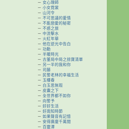
－
女心理師
－
小女霓裳
－
山河令
－
不可思議的愛情
－
不能戀愛的秘密
－
不惑之旅
－
中流擊水
－
火紅年華
－
他在逆光中告白
－
功勳
－
半暖時光
－
古董局中局之掠寶清單
－
另一半的我和你
－
司藤
－
民警老林的幸福生活
－
玉樓春
－
白玉思無瑕
－
皮囊之下
－
全世界都不如你
－
向警予
－
好好生活
－
好雨知時節
－
如果聲音有記憶
－
安得廣廈千萬間
－
百靈潭