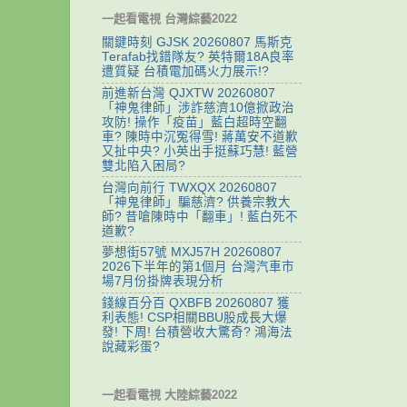
一起看電視 台灣綜藝2022
關鍵時刻 GJSK 20260807 馬斯克
Terafab找錯隊友? 英特爾18A良率
遭質疑 台積電加碼火力展示!?
前進新台灣 QJXTW 20260807
「神鬼律師」涉詐慈濟10億掀政治
攻防! 操作「疫苗」藍白超時空翻
車? 陳時中沉冤得雪! 蔣萬安不道歉
又扯中央? 小英出手挺蘇巧慧! 藍營
雙北陷入困局?
台灣向前行 TWXQX 20260807
「神鬼律師」騙慈濟? 供養宗教大
師? 昔嗆陳時中「翻車」! 藍白死不
道歉?
夢想街57號 MXJ57H 20260807
2026下半年的第1個月 台灣汽車市
場7月份掛牌表現分析
錢線百分百 QXBFB 20260807 獲
利表態! CSP相關BBU股成長大爆
發! 下周! 台積營收大驚奇? 鴻海法
說藏彩蛋?
一起看電視 大陸綜藝2022