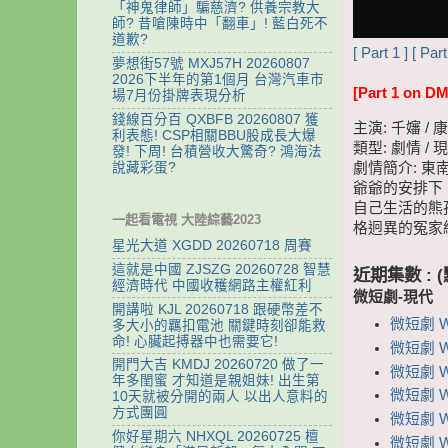
「神鬼律師」騙慈濟? 供養宗教大
師? 昔嗆陳時中「翻車」! 藍白死不
道歉?
[ Part 1 ]
[ Part
夢想街57號 MXJ57H 20260807
2026下半年的第1個月 台灣汽車市
[Part 1 on DM
場7月份掛牌表現分析
錢線百分百 QXBFB 20260807 獲
主演: 千嬸 / 
利表態! CSP相關BBU股成長大爆
類型: 劇情 / 現
發! 下周! 台積營收大驚奇? 鴻海法
劇情簡介: 
說藏彩蛋?
爺爺的安排下
自己生活的熊
一起看電視 大陸綜藝2023
格迥異的冤家
星光大道 XGDD 20260718 周賽
這就是中國 ZJSZG 20260728 智慧
近期集數 :
經濟時代 中國收穫網路主權紅利
微短劇-現代
開講啦 KJL 20260718 跟硬幣差不
微短劇 W
多大小的羈扣電池 關鍵時刻卻能救
命! 心臟起搏器中也需要它!
微短劇 
開門大吉 KMDJ 20260720 做了一
微短劇 
年多閨蜜 才知道是親姐妹! 出生第
微短劇 W
10天就被分開的兩人 以出人意料的
方式團圓
微短劇 W
你好星期六 NHXQL 20260725 檀
微短劇 