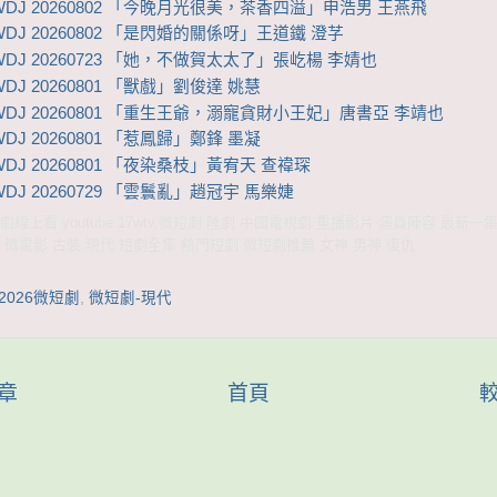
WDJ 20260802 「今晚月光很美，茶香四溢」申浩男 王燕飛
DJ 20260802 「是閃婚的關係呀」王道鐵 澄芓
WDJ 20260723 「她，不做賀太太了」張屹楊 李婧也
DJ 20260801 「獸戲」劉俊達 姚慧
WDJ 20260801 「重生王爺，溺寵貪財小王妃」唐書亞 李靖也
DJ 20260801 「惹鳳歸」鄭鋒 墨凝
DJ 20260801 「夜染桑枝」黃宥天 查禕琛
DJ 20260729 「雲鬟亂」趙冠宇 馬樂婕
線上看 youtube 17wtv,微短劇 陸劇 中國電視劇 重播影片 演員陣容 最新一
 微電影 古裝 現代 短劇全集 熱門短劇 微短劇推薦 女神 男神 復仇
2026微短劇
,
微短劇-現代
章
首頁