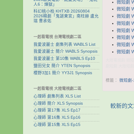
微短劇 
人6：煉獄」
微短劇 W
科幻桃小柏 KHTXB 20260804
微短劇 
2026韓劇「鬼謎東宮」南柱赫 盧允
瑞 曹承佑
微短劇 W
微短劇 
一起看電視 台灣電視劇二區
微短劇 W
我愛波麗士 劇集列表 WABLS List
微短劇 W
我愛波麗士 簡介 WABLS Synopsis
微短劇 W
我愛波麗士 第10集 WABLS Ep10
大陸電視劇 微短劇
鹽田兒女 簡介 YTEN Synopsis
劇短劇 大陸短劇
櫻野3加1 簡介 YY3J1 Synopsis
標籤：
微短劇-
一起看電視 大陸電視劇二區
心理師 劇集列表 XLS List
心理師 簡介 XLS Synopsis
較新的文
心理師 第17集 XLS Ep17
心理師 第16集 XLS Ep16
心理師 第15集 XLS Ep15