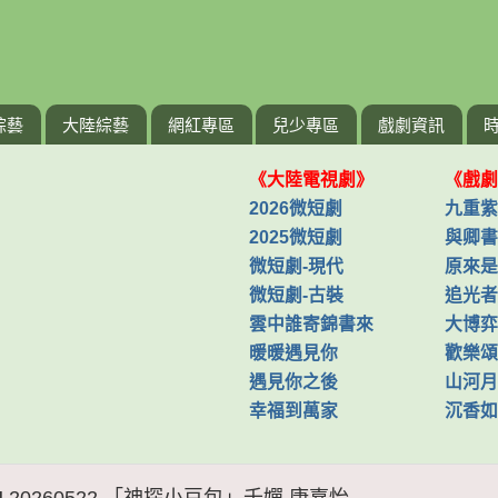
綜藝
大陸綜藝
網紅專區
兒少專區
戲劇資訊
《大陸電視劇》
《戲劇
2026微短劇
九重紫
2025微短劇
與卿書
微短劇-現代
原來是
微短劇-古裝
追光者
雲中誰寄錦書來
大博弈
暖暖遇見你
歡樂頌
遇見你之後
山河月
幸福到萬家
沉香如
J 20260522 「神探小豆包」千嬋 康嘉怡