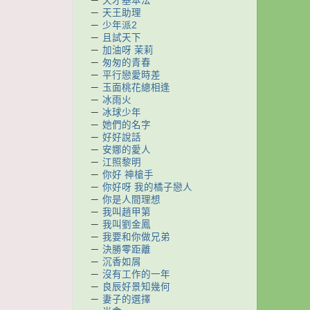
－
天才基本法
－
天王助理
－
少年派2
－
且試天下
－
加油呀 茉莉
－
匆匆的青春
－
平行戀愛時差
－
玉面桃花總相逢
－
冰雨火
－
冰球少年
－
她們的名字
－
好好說話
－
安娜的愛人
－
江照黎明
－
你好 神槍手
－
你好呀 我的橘子戀人
－
你是人間理想
－
我叫趙甲第
－
我叫劉金鳳
－
我要和你做兄弟
－
決勝零距離
－
沉香如屑
－
沒有工作的一年
－
良辰好景知幾何
－
妻子的選擇