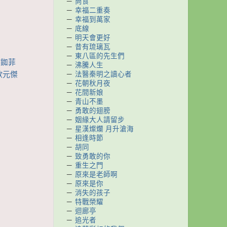
－
尚食
－
幸福二重奏
－
幸福到萬家
－
底線
－
明天會更好
－
昔有琉璃瓦
－
東八區的先生們
邢銣菲
－
沸騰人生
－
法醫秦明之讀心者
歐元傑
－
花朝秋月夜
－
花間新娘
－
青山不墨
－
勇敢的翅膀
－
姻緣大人請留步
－
星漢燦爛 月升滄海
－
相逢時節
－
胡同
－
致勇敢的你
－
重生之門
－
原來是老師啊
－
原來是你
－
消失的孩子
－
特戰榮耀
－
迴廊亭
－
追光者