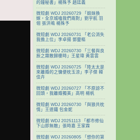
的鐘秘書」楊殊予 趙廷義
微短劇 WDJ 20260729 「姐妹換
嫁，全京城嗑我們兩對」劉宇航 羽
翎 張洪鳴 楊殊予
微短劇 WDJ 20260731 「老公消失
我擔上位」李卓揚 鄧靈樞
微短劇 WDJ 20260730 「三餐與良
辰之霧散歸棲時」王星瑋 黃雲雲
微短劇 WDJ 20260725 「陸太太是
來離婚的之慵便枕玉涼」李子傑 韓
佳卉
微短劇 WDJ 20260727 「不原諒不
回頭，我離婚獨美」高明 楊帆
微短劇 WDJ 20260730 「與狼共枕
情」王道鐵 包金妮
微短劇 WDJ 20251113 「都市修仙
下山即無敵」張時嘉 王家霖
微短劇 WDJ 20260805 「想你的第