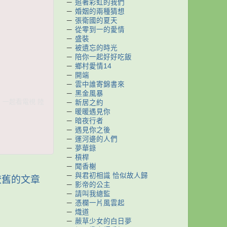
－
追著彩虹的我們
－
婚姻的兩種猜想
－
張衛國的夏天
－
從零到一的愛情
－
盛裝
－
被遺忘的時光
－
陪你一起好好吃飯
－
鄉村愛情14
－
開端
－
雲中誰寄錦書來
－
黑金風暴
集 一起看電視 陸
－
新居之約
－
暖暖遇見你
－
暗夜行者
－
遇見你之後
－
運河邊的人們
－
夢華錄
－
槓桿
－
聞香榭
－
與君初相識 恰似故人歸
較舊的文章
－
影帝的公主
－
請叫我總監
－
憑欄一片風雲起
－
熾道
－
蕨草少女的白日夢