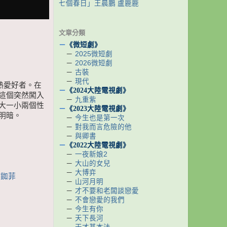
七個春日」王晨鵬 盧鹿鹿
文章分類
－
《微短劇》
－
2025微短劇
－
2026微短劇
－
古裝
－
現代
熱愛好者。在
－
《2024大陸電視劇》
這個突然闖入
－
九重紫
大一小兩個性
－
《2023大陸電視劇》
明暗。
－
今生也是第一次
－
對我而言危險的他
－
與卿書
－
《2022大陸電視劇》
－
一夜新娘2
－
大山的女兒
－
大博弈
邢銣菲
－
山河月明
－
才不要和老闆談戀愛
－
不會戀愛的我們
－
今生有你
－
天下長河