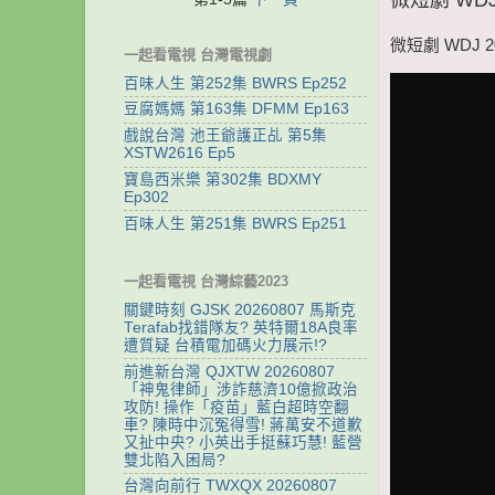
微短劇 WDJ 
一起看電視 台灣電視劇
百味人生 第252集 BWRS Ep252
豆腐媽媽 第163集 DFMM Ep163
戲說台灣 池王爺護正乩 第5集
XSTW2616 Ep5
寶島西米樂 第302集 BDXMY
Ep302
百味人生 第251集 BWRS Ep251
一起看電視 台灣綜藝2023
關鍵時刻 GJSK 20260807 馬斯克
Terafab找錯隊友? 英特爾18A良率
遭質疑 台積電加碼火力展示!?
前進新台灣 QJXTW 20260807
「神鬼律師」涉詐慈濟10億掀政治
攻防! 操作「疫苗」藍白超時空翻
車? 陳時中沉冤得雪! 蔣萬安不道歉
又扯中央? 小英出手挺蘇巧慧! 藍營
雙北陷入困局?
台灣向前行 TWXQX 20260807