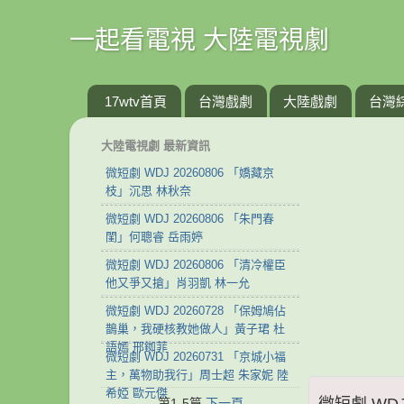
一起看電視 大陸電視劇
17wtv首頁
台灣戲劇
大陸戲劇
台灣
大陸電視劇 最新資訊
微短劇 WDJ 20260806 「嬌藏京
枝」沉思 林秋奈
微短劇 WDJ 20260806 「朱門春
閨」何聰睿 岳雨婷
微短劇 WDJ 20260806 「清冷權臣
他又爭又搶」肖羽凱 林一允
微短劇 WDJ 20260728 「保姆鳩佔
鵲巢，我硬核教她做人」黃子珺 杜
語嫣 邢銣菲
微短劇 WDJ 20260731 「京城小福
主，萬物助我行」周士超 朱家妮 陸
希婭 歐元傑
微短劇 WD
第1-5篇
下一頁