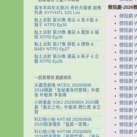
微短劇-2026
喜羊羊與灰太狼25 奇妙大營救 劇集
列表 XYYYHTL S25 List
微短劇 W
黏土派對 第30集 南瓜 & 馬卡龍 &
微短劇 W
猴子 NTPD Ep30
微短劇 
黏土派對 第28集 番茄 & 鳳梨 & 貓
咪 NTPD Ep28
微短劇 
黏土派對 第27集 餅乾 & 禮物 &
微短劇 
BABY NTPD Ep27
微短劇 
黏土派對 第26集 蘑菇 & 粽子 & 企
微短劇 W
鵝 NTPD Ep26
微短劇 W
微短劇 W
一起看電視 戲劇資訊
微短劇 
米蟲煲劇咯 MCBJL 20260806
微短劇 W
2018韓劇「金秘書為何那樣」朴敘
俊 朴敏英 李泰煥
微短劇 W
小帥看劇 XSKJ 20260804 2026韓
微短劇 
劇「魔女之吻」朴敏英 魏化儁 金正
微短劇 
賢
微短劇 W
科幻桃小柏 KHTXB 20260806
2026歐美電影「猛屍一家親」
微短劇 
科幻桃小柏 KHTXB 20260805
微短劇 W
2026歐美電影「屍變焚場」「鬼玩