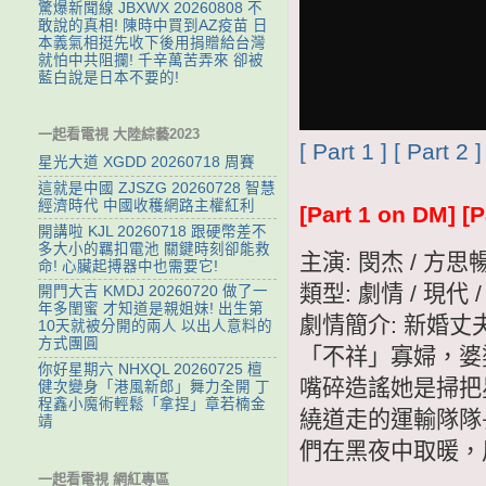
驚爆新聞線 JBXWX 20260808 不
敢說的真相! 陳時中買到AZ疫苗 日
本義氣相挺先收下後用捐贈給台灣
就怕中共阻攔! 千辛萬苦弄來 卻被
藍白說是日本不要的!
一起看電視 大陸綜藝2023
[ Part 1 ]
[ Part 2 ]
星光大道 XGDD 20260718 周賽
這就是中國 ZJSZG 20260728 智慧
經濟時代 中國收穫網路主權紅利
[Part 1 on DM]
[P
開講啦 KJL 20260718 跟硬幣差不
多大小的羈扣電池 關鍵時刻卻能救
主演: 閔杰 / 方思
命! 心臟起搏器中也需要它!
類型: 劇情 / 現代 
開門大吉 KMDJ 20260720 做了一
年多閨蜜 才知道是親姐妹! 出生第
劇情簡介: 新婚
10天就被分開的兩人 以出人意料的
方式團圓
「不祥」寡婦，婆
你好星期六 NHXQL 20260725 檀
嘴碎造謠她是掃把
健次變身「港風新郎」舞力全開 丁
程鑫小魔術輕鬆「拿捏」章若楠金
繞道走的運輸隊隊
靖
們在黑夜中取暖，
一起看電視 網紅專區