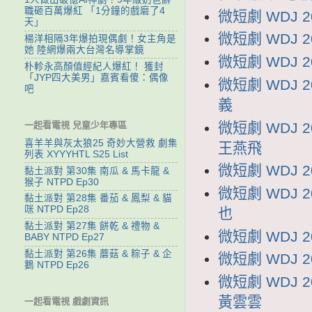
職砸百萬爆紅 「1分鐘的戲磨了4
微短劇 WDJ 
天」
微短劇 WDJ 
楊洋相隔3年爆拍現偶劇！女主角是
她 陸網爆兩大台灣名導掌鏡
微短劇 WDJ 
朴軫永高顏值經紀人爆紅！ 獲封
「JYP四大美男」嘉賓看傻：偶像
微短劇 WDJ 
吧
義
微短劇 WDJ
一起看電視 兒童少年專區
喜羊羊與灰太狼25 奇妙大營救 劇集
王燕飛
列表 XYYYHTL S25 List
微短劇 WDJ 
黏土派對 第30集 南瓜 & 馬卡龍 &
猴子 NTPD Ep30
微短劇 WDJ 
黏土派對 第28集 番茄 & 鳳梨 & 貓
咪 NTPD Ep28
也
黏土派對 第27集 餅乾 & 禮物 &
微短劇 WDJ 
BABY NTPD Ep27
黏土派對 第26集 蘑菇 & 粽子 & 企
微短劇 WDJ 
鵝 NTPD Ep26
微短劇 WDJ
黃雲雲
一起看電視 戲劇資訊