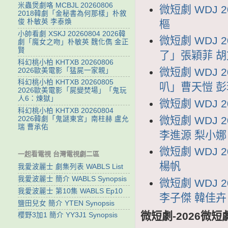
米蟲煲劇咯 MCBJL 20260806
微短劇 WDJ 
2018韓劇「金秘書為何那樣」朴敘
俊 朴敏英 李泰煥
樞
小帥看劇 XSKJ 20260804 2026韓
微短劇 WDJ 
劇「魔女之吻」朴敏英 魏化儁 金正
賢
了」張穎菲 
科幻桃小柏 KHTXB 20260806
微短劇 WDJ 
2026歐美電影「猛屍一家親」
科幻桃小柏 KHTXB 20260805
叭」曹天愷 彭
2026歐美電影「屍變焚場」「鬼玩
人6：煉獄」
微短劇 WDJ 
科幻桃小柏 KHTXB 20260804
微短劇 WDJ
2026韓劇「鬼謎東宮」南柱赫 盧允
瑞 曹承佑
李進源 梨小娜
微短劇 WDJ
一起看電視 台灣電視劇二區
楊帆
我愛波麗士 劇集列表 WABLS List
我愛波麗士 簡介 WABLS Synopsis
微短劇 WDJ
我愛波麗士 第10集 WABLS Ep10
李子傑 韓佳卉
鹽田兒女 簡介 YTEN Synopsis
微短劇-2026微短
櫻野3加1 簡介 YY3J1 Synopsis