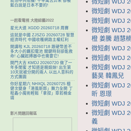
微短劇 WDJ 
就怕中共阻攔! 千辛萬苦弄來 卻被
藍白說是日本不要的!
微短劇 WDJ 
微短劇 WDJ 
一起看電視 大陸綜藝2022
星光大道 XGDD 20260718 周賽
微短劇 WDJ 
這就是中國 ZJSZG 20260728 智慧
橙 姜騰 趙慧
經濟時代 中國收穫網路主權紅利
開講啦 KJL 20260718 跟硬幣差不
微短劇 WDJ 
多大小的羈扣電池 關鍵時刻卻能救
命! 心臟起搏器中也需要它!
微短劇 WDJ 
開門大吉 KMDJ 20260720 做了一
微短劇 WDJ
年多閨蜜 才知道是親姐妹! 出生第
10天就被分開的兩人 以出人意料的
藝昊 韓鳳兒
方式團圓
你好星期六 NHXQL 20260725 檀
微短劇 WDJ
健次變身「港風新郎」舞力全開 丁
昕 恩璟
程鑫小魔術輕鬆「拿捏」章若楠金
靖
微短劇 WDJ 
微短劇 WDJ 
影片問題回報區
義
微短劇 WDJ 