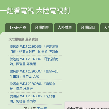
一起看電視 大陸電視劇
17wtv首頁
台灣戲劇
大陸戲劇
台灣綜藝
大
大陸電視劇 最新資訊
微短劇 WDJ 20260805 「被逐出家
門後，她商界封神」陳夢希 傅邦奇
微短劇 WDJ 20260807 「從新婚開
始」陳瑞豐 鄭晨雨
微短劇 WDJ 20260807 「鳳闕一諾
半生錯」張力壬 孟璐
微短劇 WDJ 20260806 「嬌藏京
枝」沉思 林秋奈
微短劇 WDJ 20260806 「朱門春
閨」何聰睿 岳雨婷
第1-5篇
下一頁