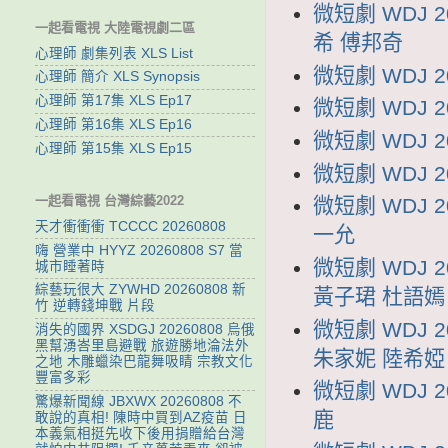
微短劇 WDJ
一起看電視 大陸電視劇二區
希 傅邦奇
心理師 劇集列表 XLS List
微短劇 WDJ 
心理師 簡介 XLS Synopsis
心理師 第17集 XLS Ep17
微短劇 WDJ 
心理師 第16集 XLS Ep16
微短劇 WDJ 
心理師 第15集 XLS Ep15
微短劇 WDJ 
一起看電視 台灣綜藝2022
微短劇 WDJ 
天才衝衝衝 TCCCC 20260808
一允
嗨 營業中 HYYZ 20260808 S7 當
微短劇 WDJ
城市睡著時
綜藝玩很大 ZYWHD 20260808 新
黃子珺 杜語嫣
竹 逆轉錢坤戰 片段
微短劇 WDJ
消失的國界 XSDGJ 20260808 烏俄
黑幫湧峇里島避戰 旅遊勝地淪法外
朱家妮 陸希婭
之地 木雕蠟染巴龍舞吸睛 宗教文化
豐富多彩
微短劇 WDJ 
驚爆新聞線 JBXWX 20260808 不
鹿
敢說的真相! 陳時中買到AZ疫苗 日
本義氣相挺先收下後用捐贈給台灣