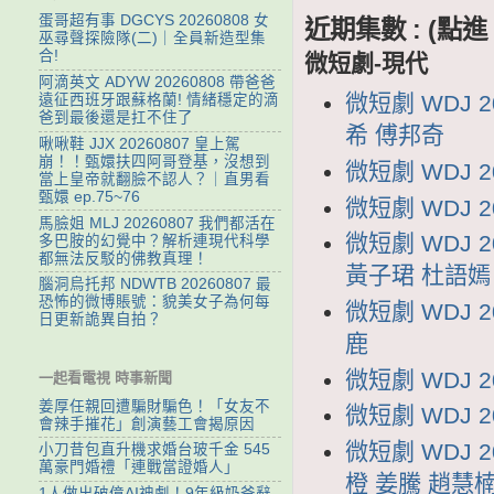
蛋哥超有事 DGCYS 20260808 女
近期集數 : (
巫尋聲探險隊(二)｜全員新造型集
合!
微短劇-現代
阿滴英文 ADYW 20260808 帶爸爸
微短劇 WDJ
遠征西班牙跟蘇格蘭! 情緒穩定的滴
爸到最後還是扛不住了
希 傅邦奇
啾啾鞋 JJX 20260807 皇上駕
崩！！甄嬛扶四阿哥登基，沒想到
微短劇 WDJ 
當上皇帝就翻臉不認人？｜直男看
甄嬛 ep.75~76
微短劇 WDJ 
馬臉姐 MLJ 20260807 我們都活在
微短劇 WDJ
多巴胺的幻覺中？解析連現代科學
都無法反駁的佛教真理！
黃子珺 杜語嫣
腦洞烏托邦 NDWTB 20260807 最
恐怖的微博賬號：貌美女子為何每
微短劇 WDJ 
日更新詭異自拍？
鹿
微短劇 WDJ 
一起看電視 時事新聞
姜厚任親回遭騙財騙色！「女友不
微短劇 WDJ 
會辣手摧花」創演藝工會揭原因
微短劇 WDJ 
小刀昔包直升機求婚台玻千金 545
萬豪門婚禮「連戰當證婚人」
橙 姜騰 趙慧
1人做出破億AI神劇！9年級奶爸辭