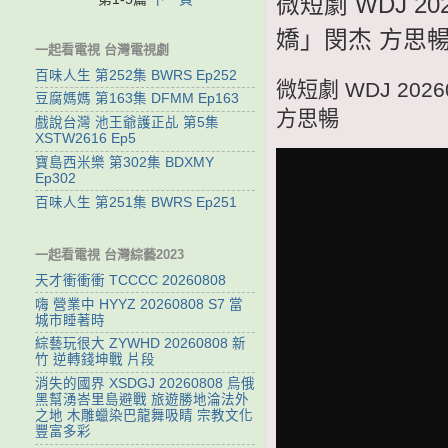
微短劇 WDJ 2
嬌」閔杰 方思
一起看電視 台灣電視劇
百味人生 第252集 BWRS Ep252
微短劇 WDJ 2
豆腐媽媽 第163集 DFMM Ep163
方思暢
戲說台灣 池王爺護正乩 第5集
XSTW2616 Ep5
寶島西米樂 第302集 BDXMY
Ep302
百味人生 第251集 BWRS Ep251
一起看電視 台灣綜藝2023
天才衝衝衝 TCCCC 20260808
嗨 營業中 HYYZ 20260808 S7 當
城市睡著時
綜藝玩很大 ZYWHD 20260808 新
竹 逆轉錢坤戰 片段
消失的國界 XSDGJ 20260808 烏俄
黑幫湧峇里島避戰 旅遊勝地淪法外
之地 木雕蠟染巴龍舞吸睛 宗教文化
豐富多彩