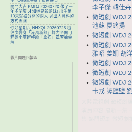
李子傑 韓佳卉
開門大吉 KMDJ 20260720 做了一
年多閨蜜 才知道是親姐妹! 出生第
微短劇 WDJ
10天就被分開的兩人 以出人意料的
方式團圓
池蘇 夏銘揚
你好星期六 NHXQL 20260725 檀
健次變身「港風新郎」舞力全開 丁
微短劇 WDJ 
程鑫小魔術輕鬆「拿捏」章若楠金
靖
微短劇 WDJ 
雅昭 姜姍 胡
影片問題回報區
微短劇 WDJ 
微短劇 WDJ 
微短劇 WDJ 
卡戎 譚鹽鹽 
大陸電視劇 微短劇線上看
演員陣容 最新一集 
集 熱門短劇 微短劇