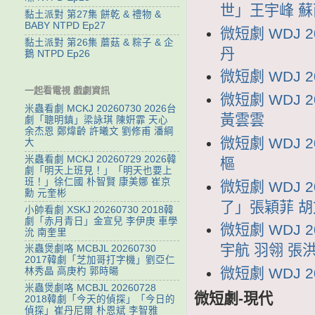
世」王宇峰 蘇
黏土派對 第27集 餅乾 & 禮物 &
BABY NTPD Ep27
微短劇 WDJ 
黏土派對 第26集 蘑菇 & 粽子 & 企
丹
鵝 NTPD Ep26
微短劇 WDJ 
一起看電視 戲劇資訊
微短劇 WDJ
米蟲看劇 MCKJ 20260730 2026台
黃雲雲
劇「聰明鎮」梁詠琪 陳姸霏 天心
余杰恩 鄭煒齡 許曦文 劉修甫 潘綱
微短劇 WDJ 
大
米蟲看劇 MCKJ 20260729 2026韓
樞
劇「明天上班見！」「明天也要上
班！」徐仁國 朴智賢 康美娜 崔京
微短劇 WDJ 
勳 元奎彬
了」張穎菲 
小帥看劇 XSKJ 20260730 2018韓
劇「赤月青日」金宣兒 李伊庚 車學
微短劇 WDJ
沇 南奎里
宇航 羽翎 張
米蟲煲劇咯 MCBJL 20260730
2017韓劇「芝加哥打字機」劉亞仁
微短劇 WDJ 
林秀晶 高庚杓 郭時暘
米蟲煲劇咯 MCBJL 20260728
微短劇-現代
2018韓劇「今天的偵探」「今日的
偵探」崔丹尼爾 朴恩斌 李智雅