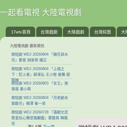
一起看電視 大陸電視劇
17wtv首頁
台灣戲劇
大陸戲劇
台灣綜藝
大
大陸電視劇 最新資訊
微短劇 WDJ 20260804 「鏡花與水
月」蒙恩 胡家榮 鐘正
微短劇 WDJ 20260804 「上城之
下：犯上者」薛濱弘 王小橙 姜騰 趙
慧楠
微短劇 WDJ 20260803 「女王」張
蓓蓓 黃小再
微短劇 WDJ 20260804 「月老勸合
我勸分」楊澤 崔一梁
微短劇 WDJ 20260728 「滿朝文武
靠皇后心聲逆風翻盤」雷藝昊 韓鳳
兒
第1-5篇
下一頁