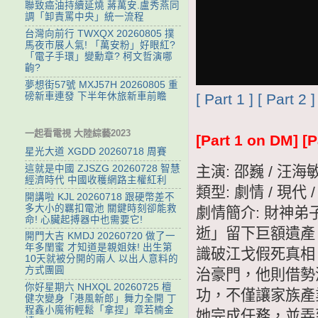
聯致癌油持續延燒 蔣萬安.盧秀燕同
調「卸責罵中央」統一流程
台灣向前行 TWXQX 20260805 撲
馬夜市展人氣! 「萬安粉」好眼紅?
「電子手環」變勳章? 柯文哲演哪
齣?
夢想街57號 MXJ57H 20260805 重
[ Part 1 ]
[ Part 2 ]
磅新車連發 下半年休旅新車前瞻
一起看電視 大陸綜藝2023
[Part 1 on DM]
[P
星光大道 XGDD 20260718 周賽
主演: 邵巍 / 汪海
這就是中國 ZJSZG 20260728 智慧
經濟時代 中國收穫網路主權紅利
類型: 劇情 / 現代 
開講啦 KJL 20260718 跟硬幣差不
多大小的羈扣電池 關鍵時刻卻能救
劇情簡介: 財神
命! 心臟起搏器中也需要它!
逝」留下巨額遺產
開門大吉 KMDJ 20260720 做了一
年多閨蜜 才知道是親姐妹! 出生第
識破江戈假死真相
10天就被分開的兩人 以出人意料的
方式團圓
治豪門，他則借勢
你好星期六 NHXQL 20260725 檀
功，不僅讓家族產
健次變身「港風新郎」舞力全開 丁
程鑫小魔術輕鬆「拿捏」章若楠金
她完成任務，並弄