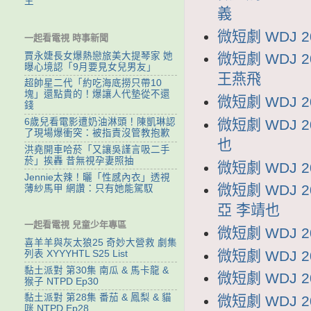
生
義
微短劇 WDJ 
一起看電視 時事新聞
賈永婕長女爆熱戀旅美大提琴家 她
微短劇 WDJ
曝心境認「9月要見女兒男友」
王燕飛
超帥星二代「約吃海底撈只帶10
塊」還點貴的！爆讓人代墊從不還
微短劇 WDJ 
錢
微短劇 WDJ 
6歲兒看電影遭奶油淋頭！陳凱琳認
了現場爆衝突：被指責沒管教抱歉
也
洪堯開車哈菸「又讓吳謹言吸二手
菸」挨轟 昔無視孕妻照抽
微短劇 WDJ 
Jennie太辣！曬「性感內衣」透視
微短劇 WDJ
薄紗馬甲 網讚：只有她能駕馭
亞 李靖也
一起看電視 兒童少年專區
微短劇 WDJ 
喜羊羊與灰太狼25 奇妙大營救 劇集
微短劇 WDJ 
列表 XYYYHTL S25 List
黏土派對 第30集 南瓜 & 馬卡龍 &
微短劇 WDJ 
猴子 NTPD Ep30
黏土派對 第28集 番茄 & 鳳梨 & 貓
微短劇 WDJ 
咪 NTPD Ep28