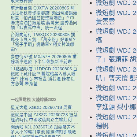
敢來分杯羹!
微短劇 WDJ 
前進新台灣 QJXTW 20260805 阿
微短劇 WDJ
北拄枴杖賣慘換腳鐐! 頻出現蹭鏡頭
用意「怕黃國昌把整黨端走」? 中
黃雲雲
聯致癌油持續延燒 蔣萬安.盧秀燕同
調「卸責罵中央」統一流程
微短劇 WDJ 
台灣向前行 TWXQX 20260805 撲
樞
馬夜市展人氣! 「萬安粉」好眼紅?
「電子手環」變勳章? 柯文哲演哪
微短劇 WDJ 
齣?
夢想街57號 MXJ57H 20260805 重
了」張穎菲 
磅新車連發 下半年休旅新車前瞻
微短劇 WDJ 
11點熱吵店 11DRCD 20260805 白
袍底下藏什麼?! 醫院暗黑內幕大曝
叭」曹天愷 彭
光!? 陳宥心 林裕豐 潘若迪 陳柏臣
方慈聲 朱育瑩
微短劇 WDJ 
微短劇 WDJ
一起看電視 大陸綜藝2022
李進源 梨小娜
星光大道 XGDD 20260718 周賽
這就是中國 ZJSZG 20260728 智慧
微短劇 WDJ
經濟時代 中國收穫網路主權紅利
楊帆
開講啦 KJL 20260718 跟硬幣差不
多大小的羈扣電池 關鍵時刻卻能救
微短劇 WDJ
命! 心臟起搏器中也需要它!