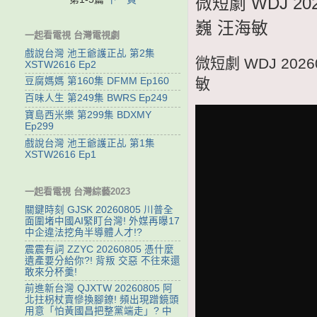
微短劇 WDJ 
巍 汪海敏
一起看電視 台灣電視劇
戲說台灣 池王爺護正乩 第2集
微短劇 WDJ 20
XSTW2616 Ep2
敏
豆腐媽媽 第160集 DFMM Ep160
百味人生 第249集 BWRS Ep249
寶島西米樂 第299集 BDXMY
Ep299
戲說台灣 池王爺護正乩 第1集
XSTW2616 Ep1
一起看電視 台灣綜藝2023
關鍵時刻 GJSK 20260805 川普全
面圍堵中國AI緊盯台灣! 外媒再曝17
中企違法挖角半導體人才!?
震震有詞 ZZYC 20260805 憑什麼
遺產要分給你?! 背叛 交惡 不往來還
敢來分杯羹!
前進新台灣 QJXTW 20260805 阿
北拄枴杖賣慘換腳鐐! 頻出現蹭鏡頭
用意「怕黃國昌把整黨端走」? 中