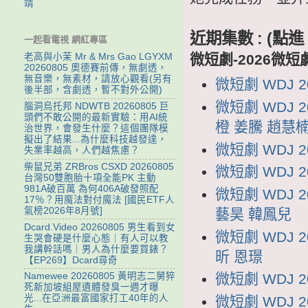
靖
近期集數 : (
一起看電視 網紅專區
微短劇-2026微短
老高與小茉 Mr & Mrs Gao LGYXM
20260805 奧德賽前傳，無劇透，
無音樂，無素材，請放心觀看(另有
微短劇 WDJ 
後半部，含劇透，暫不對外公開)
微短劇 WDJ 
腦洞烏托邦 NDWTB 20260805 巨
頭們不敢公開的最新實驗：用AI統
橙 姜騰 趙慧
治世界，會發生什麼？這個團隊模
擬出了結果...為什麼科技越發達，
微短劇 WDJ 
失業率越高，人們越焦慮？
柴鼠兄弟 ZRBros CSXD 20260805
微短劇 WDJ 
台灣50雙胞胎十項全能PK 主動
981A破百萬 為何406A破發照配
微短劇 WDJ
17％？用魔法對付魔法 [國民ETF人
氣榜2026年8月號]
藝昊 韓鳳兒
Dcard.Video 20260805 男生看到女
微短劇 WDJ
生哭會硬是什麼心態｜有人可以教
我講幹話嗎｜男人為什麼要買錶？
昕 恩璟
【EP269】Dcard尋奇
微短劇 WDJ 
Namewee 20260805 黃明志二舅猝
死新加坡組屋遺體發臭一週才曝
光...在亞洲最富國家打工40年的人
微短劇 WDJ 