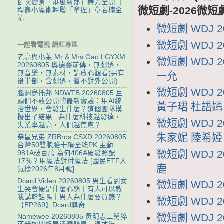
健次變身「港風新郎」舞力全開 丁
微短劇-2026微短
程鑫小魔術輕鬆「拿捏」章若楠金
靖
微短劇 WDJ 
微短劇 WDJ 
一起看電視 網紅專區
老高與小茉 Mr & Mrs Gao LGYXM
微短劇 WDJ 
20260805 奧德賽前傳，無劇透，
無音樂，無素材，請放心觀看(另有
一允
後半部，含劇透，暫不對外公開)
微短劇 WDJ
腦洞烏托邦 NDWTB 20260805 巨
頭們不敢公開的最新實驗：用AI統
黃子珺 杜語嫣
治世界，會發生什麼？這個團隊模
擬出了結果...為什麼科技越發達，
微短劇 WDJ
失業率越高，人們越焦慮？
朱家妮 陸希婭
柴鼠兄弟 ZRBros CSXD 20260805
台灣50雙胞胎十項全能PK 主動
微短劇 WDJ 
981A破百萬 為何406A破發照配
17％？用魔法對付魔法 [國民ETF人
鹿
氣榜2026年8月號]
Dcard.Video 20260805 男生看到女
微短劇 WDJ 
生哭會硬是什麼心態｜有人可以教
我講幹話嗎｜男人為什麼要買錶？
微短劇 WDJ 
【EP269】Dcard尋奇
微短劇 WDJ 
Namewee 20260805 黃明志二舅猝