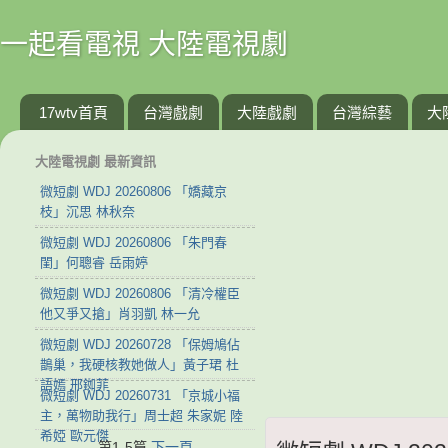
一起看電視 大陸電視劇
17wtv首頁
台灣戲劇
大陸戲劇
台灣綜藝
大
大陸電視劇 最新資訊
微短劇 WDJ 20260806 「嬌藏京
枝」沉思 林秋奈
微短劇 WDJ 20260806 「朱門春
閨」何聰睿 岳雨婷
微短劇 WDJ 20260806 「清冷權臣
他又爭又搶」肖羽凱 林一允
微短劇 WDJ 20260728 「保姆鳩佔
鵲巢，我硬核教她做人」黃子珺 杜
語嫣 邢銣菲
微短劇 WDJ 20260731 「京城小福
主，萬物助我行」周士超 朱家妮 陸
希婭 歐元傑
第1-5篇
下一頁