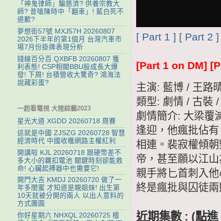
「神鬼律師」騙慈濟? 供養宗教大
師? 昔嗆陳時中「翻車」! 藍白死不
道歉?
夢想街57號 MXJ57H 20260807
[ Part 1 ]
[ Part 2 ]
2026下半年的第1個月 台灣汽車市
場7月份掛牌表現分析
錢線百分百 QXBFB 20260807 獲
[Part 1 on DM]
[P
利表態! CSP相關BBU股成長大爆
發! 下周! 台積營收大驚奇? 鴻海法
說藏彩蛋?
主演: 藍博 / 王路
類型: 劇情 / 古裝 
一起看電視 大陸綜藝2023
劇情簡介: 大梁
星光大道 XGDD 20260718 周賽
逢迎，他瘋批佔有
這就是中國 ZJSZG 20260728 智慧
經濟時代 中國收穫網路主權紅利
相連。裴寂權傾朝
開講啦 KJL 20260718 跟硬幣差不
帝，甚至願以江山
多大小的羈扣電池 關鍵時刻卻能救
命! 心臟起搏器中也需要它!
親手將匕首刺入他
開門大吉 KMDJ 20260720 做了一
終是瘋批與囚徒兩
年多閨蜜 才知道是親姐妹! 出生第
10天就被分開的兩人 以出人意料的
方式團圓
近期集數 : (
你好星期六 NHXQL 20260725 檀