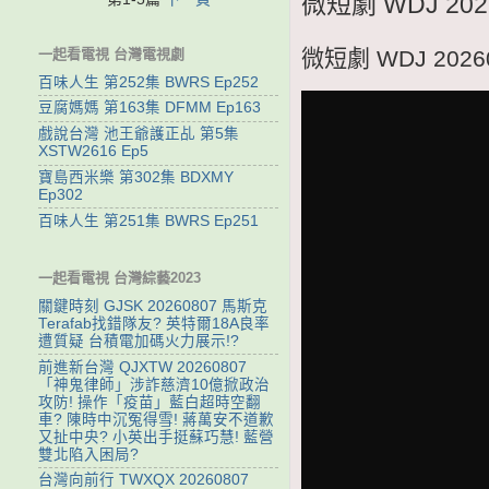
微短劇 WDJ 2
一起看電視 台灣電視劇
微短劇 WDJ 20
百味人生 第252集 BWRS Ep252
豆腐媽媽 第163集 DFMM Ep163
戲說台灣 池王爺護正乩 第5集
XSTW2616 Ep5
寶島西米樂 第302集 BDXMY
Ep302
百味人生 第251集 BWRS Ep251
一起看電視 台灣綜藝2023
關鍵時刻 GJSK 20260807 馬斯克
Terafab找錯隊友? 英特爾18A良率
遭質疑 台積電加碼火力展示!?
前進新台灣 QJXTW 20260807
「神鬼律師」涉詐慈濟10億掀政治
攻防! 操作「疫苗」藍白超時空翻
車? 陳時中沉冤得雪! 蔣萬安不道歉
又扯中央? 小英出手挺蘇巧慧! 藍營
雙北陷入困局?
台灣向前行 TWXQX 20260807