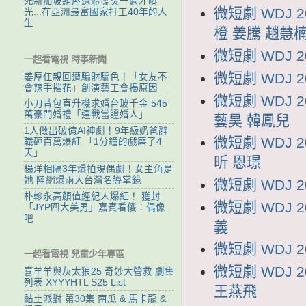
死新加坡組屋遺體發臭一週才曝
微短劇 WDJ 
光...在亞洲最富國家打工40年的人
生
橙 姜騰 趙慧
微短劇 WDJ 
一起看電視 時事新聞
微短劇 WDJ 
姜厚任親回遭騙財騙色！「女友不
會辣手摧花」創演藝工會揭原因
微短劇 WDJ
小刀昔包直升機求婚台玻千金 545
萬豪門婚禮「連戰當證婚人」
藝昊 韓鳳兒
1人做出破億AI神劇！9年級奶爸辭
微短劇 WDJ
職砸百萬爆紅 「1分鐘的戲磨了4
天」
昕 恩璟
楊洋相隔3年爆拍現偶劇！女主角是
她 陸網爆兩大台灣名導掌鏡
微短劇 WDJ 
朴軫永高顏值經紀人爆紅！ 獲封
微短劇 WDJ 
「JYP四大美男」嘉賓看傻：偶像
吧
義
微短劇 WDJ 
一起看電視 兒童少年專區
微短劇 WDJ
喜羊羊與灰太狼25 奇妙大營救 劇集
列表 XYYYHTL S25 List
王燕飛
黏土派對 第30集 南瓜 & 馬卡龍 &