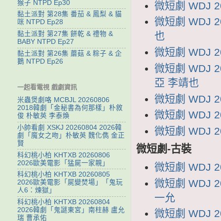
猴子 NTPD Ep30
微短劇 WDJ 
黏土派對 第28集 番茄 & 鳳梨 & 貓
微短劇 WDJ 
咪 NTPD Ep28
黏土派對 第27集 餅乾 & 禮物 &
也
BABY NTPD Ep27
微短劇 WDJ 
黏土派對 第26集 蘑菇 & 粽子 & 企
鵝 NTPD Ep26
微短劇 WDJ
亞 李靖也
一起看電視 戲劇資訊
微短劇 WDJ 
米蟲煲劇咯 MCBJL 20260806
2018韓劇「金秘書為何那樣」朴敘
微短劇 WDJ 
俊 朴敏英 李泰煥
小帥看劇 XSKJ 20260804 2026韓
微短劇 WDJ 
劇「魔女之吻」朴敏英 魏化儁 金正
賢
微短劇-古裝
科幻桃小柏 KHTXB 20260806
2026歐美電影「猛屍一家親」
微短劇 WDJ 
科幻桃小柏 KHTXB 20260805
微短劇 WDJ 
2026歐美電影「屍變焚場」「鬼玩
人6：煉獄」
一允
科幻桃小柏 KHTXB 20260804
2026韓劇「鬼謎東宮」南柱赫 盧允
微短劇 WDJ
瑞 曹承佑