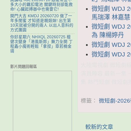
多大小的羈扣電池 關鍵時刻卻能救
微短劇 WDJ
命! 心臟起搏器中也需要它!
馬瑞澤 林嘉慧
開門大吉 KMDJ 20260720 做了一
年多閨蜜 才知道是親姐妹! 出生第
微短劇 WDJ 
10天就被分開的兩人 以出人意料的
方式團圓
為 陳楊婷丹
你好星期六 NHXQL 20260725 檀
健次變身「港風新郎」舞力全開 丁
微短劇 WDJ 
程鑫小魔術輕鬆「拿捏」章若楠金
靖
微短劇 WDJ 
大陸電視劇 微短劇線上看
影片問題回報區
演員陣容 最新一集 
集 熱門短劇 微短劇
標籤：
微短劇-202
較新的文章