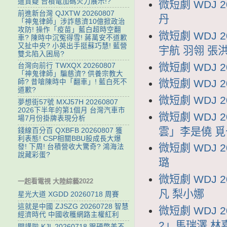
遭質疑 台積電加碼火力展示!?
微短劇 WDJ 
前進新台灣 QJXTW 20260807
丹
「神鬼律師」涉詐慈濟10億掀政治
攻防! 操作「疫苗」藍白超時空翻
微短劇 WDJ
車? 陳時中沉冤得雪! 蔣萬安不道歉
又扯中央? 小英出手挺蘇巧慧! 藍營
宇航 羽翎 張
雙北陷入困局?
微短劇 WDJ 
台灣向前行 TWXQX 20260807
「神鬼律師」騙慈濟? 供養宗教大
微短劇 WDJ 
師? 昔嗆陳時中「翻車」! 藍白死不
道歉?
微短劇 WDJ 
夢想街57號 MXJ57H 20260807
2026下半年的第1個月 台灣汽車市
微短劇 WDJ 
場7月份掛牌表現分析
雲」李是僥 覓
錢線百分百 QXBFB 20260807 獲
利表態! CSP相關BBU股成長大爆
微短劇 WDJ 
發! 下周! 台積營收大驚奇? 鴻海法
說藏彩蛋?
璐
微短劇 WDJ
一起看電視 大陸綜藝2022
凡 梨小娜
星光大道 XGDD 20260718 周賽
這就是中國 ZJSZG 20260728 智慧
微短劇 WDJ 
經濟時代 中國收穫網路主權紅利
2」馬瑞澤 林
開講啦 KJL 20260718 跟硬幣差不