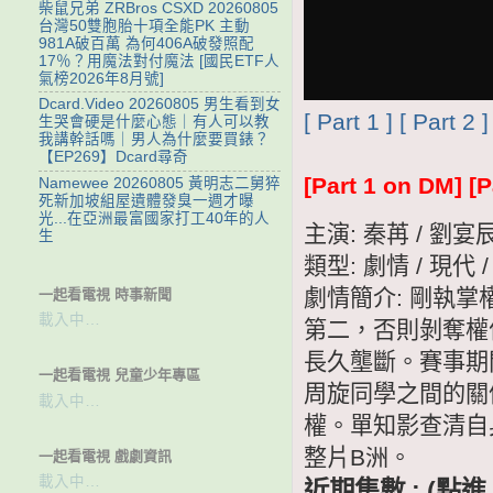
柴鼠兄弟 ZRBros CSXD 20260805
台灣50雙胞胎十項全能PK 主動
981A破百萬 為何406A破發照配
17％？用魔法對付魔法 [國民ETF人
氣榜2026年8月號]
Dcard.Video 20260805 男生看到女
[ Part 1 ]
[ Part 2 ]
生哭會硬是什麼心態｜有人可以教
我講幹話嗎｜男人為什麼要買錶？
【EP269】Dcard尋奇
[Part 1 on DM]
[P
Namewee 20260805 黃明志二舅猝
死新加坡組屋遺體發臭一週才曝
光...在亞洲最富國家打工40年的人
主演: 秦苒 / 劉宴
生
類型: 劇情 / 現代 
劇情簡介: 剛執
一起看電視 時事新聞
載入中…
第二，否則剝奪權
長久壟斷。賽事期
一起看電視 兒童少年專區
周旋同學之間的關
載入中…
權。單知影查清自
整片B洲。
一起看電視 戲劇資訊
載入中…
近期集數 : (