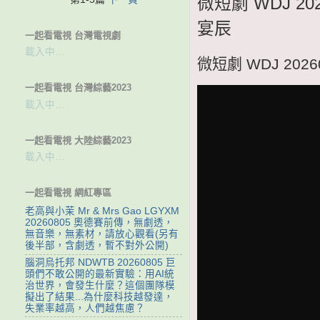
微短劇 WDJ 2
宴辰
一起看電視 台灣電視劇
載入中…
微短劇 WDJ 20
一起看電視 台灣綜藝2023
載入中…
一起看電視 大陸綜藝2023
載入中…
一起看電視 網紅專區
老高與小茉 Mr & Mrs Gao LGYXM
20260805 奧德賽前傳，無劇透，
無音樂，無素材，請放心觀看(另有
後半部，含劇透，暫不對外公開)
腦洞烏托邦 NDWTB 20260805 巨
頭們不敢公開的最新實驗：用AI統
治世界，會發生什麼？這個團隊模
擬出了結果...為什麼科技越發達，
失業率越高，人們越焦慮？