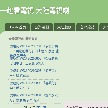
一起看電視 大陸電視劇
17wtv首頁
台灣戲劇
大陸戲劇
台灣綜藝
大
大陸電視劇 最新資訊
微短劇 WDJ 20260731 「京城小福
主，萬物助我行」周士超 朱家妮 陸
希婭 歐元傑
微短劇 WDJ 20260805 「想你的第
七個春日」王晨鵬 盧鹿鹿
微短劇 WDJ 20260805 「渡塵淵」
王星瑋 徐軫軫
微短劇 WDJ 20260805 「喜歡你」
李子傑 韓佳卉
微短劇 WDJ 20260804 「鏡花與水
月」蒙恩 胡家榮 鐘正
第1-5篇
下一頁