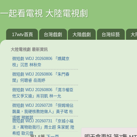
一起看電視 大陸電視劇
17wtv首頁
台灣戲劇
大陸戲劇
台灣綜藝
大
大陸電視劇 最新資訊
微短劇 WDJ 20260806 「嬌藏京
枝」沉思 林秋奈
微短劇 WDJ 20260806 「朱門春
閨」何聰睿 岳雨婷
微短劇 WDJ 20260806 「清冷權臣
他又爭又搶」肖羽凱 林一允
微短劇 WDJ 20260728 「保姆鳩佔
鵲巢，我硬核教她做人」黃子珺 杜
語嫣 邢銣菲
微短劇 WDJ 20260731 「京城小福
主，萬物助我行」周士超 朱家妮 陸
希婭 歐元傑
明天會更好 第7集 MTH
第1-5篇
下一頁