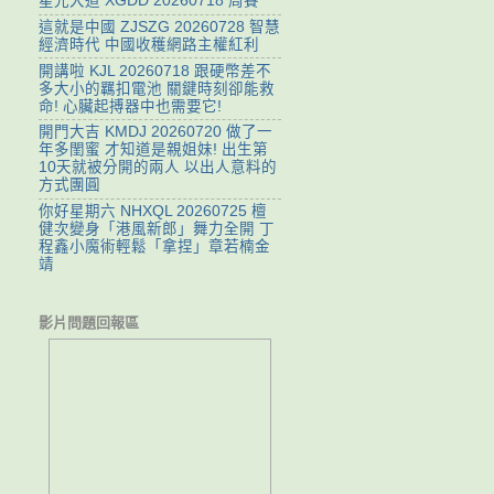
星光大道 XGDD 20260718 周賽
這就是中國 ZJSZG 20260728 智慧
經濟時代 中國收穫網路主權紅利
開講啦 KJL 20260718 跟硬幣差不
多大小的羈扣電池 關鍵時刻卻能救
命! 心臟起搏器中也需要它!
開門大吉 KMDJ 20260720 做了一
年多閨蜜 才知道是親姐妹! 出生第
10天就被分開的兩人 以出人意料的
方式團圓
你好星期六 NHXQL 20260725 檀
健次變身「港風新郎」舞力全開 丁
程鑫小魔術輕鬆「拿捏」章若楠金
靖
影片問題回報區