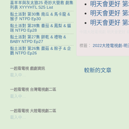
明天會更好 第2
喜羊羊與灰太狼25 奇妙大營救 劇集
列表 XYYYHTL S25 List
明天會更好 第2
黏土派對 第30集 南瓜 & 馬卡龍 &
猴子 NTPD Ep30
明天會更好 第2
黏土派對 第28集 番茄 & 鳳梨 & 貓
咪 NTPD Ep28
中國大陸電視劇 明天會更好 線上
黏土派對 第27集 餅乾 & 禮物 &
BABY NTPD Ep27
標籤：
2022大陸電視劇-
黏土派對 第26集 蘑菇 & 粽子 & 企
鵝 NTPD Ep26
一起看電視 戲劇資訊
較新的文章
載入中…
一起看電視 台灣電視劇二區
載入中…
一起看電視 大陸電視劇二區
載入中…