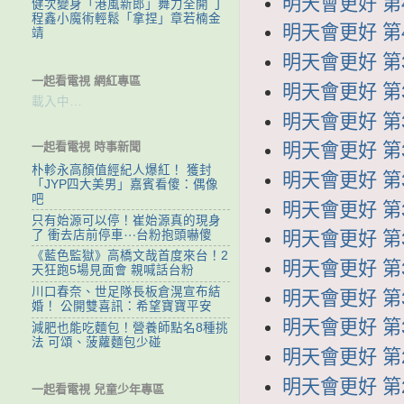
明天會更好 第4
健次變身「港風新郎」舞力全開 丁
程鑫小魔術輕鬆「拿捏」章若楠金
明天會更好 第4
靖
明天會更好 第3
一起看電視 網紅專區
明天會更好 第3
載入中…
明天會更好 第3
一起看電視 時事新聞
明天會更好 第3
朴軫永高顏值經紀人爆紅！ 獲封
明天會更好 第3
「JYP四大美男」嘉賓看傻：偶像
吧
明天會更好 第3
只有始源可以停！崔始源真的現身
了 衝去店前停車⋯台粉抱頭嚇傻
明天會更好 第3
《藍色監獄》高橋文哉首度來台！2
明天會更好 第3
天狂跑5場見面會 親喊話台粉
川口春奈、世足隊長板倉滉宣布結
明天會更好 第3
婚！ 公開雙喜訊：希望寶寶平安
明天會更好 第3
減肥也能吃麵包！營養師點名8種挑
法 可頌、菠蘿麵包少碰
明天會更好 第2
明天會更好 第2
一起看電視 兒童少年專區