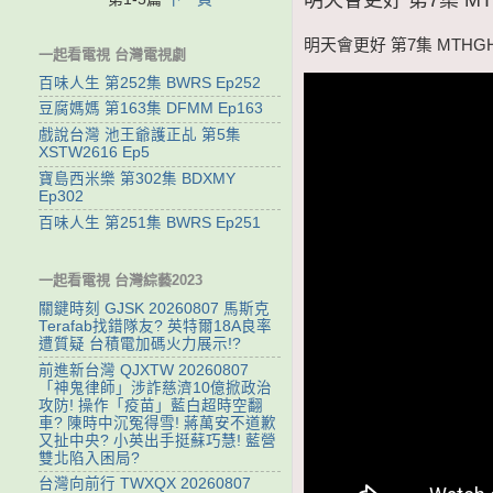
明天會更好 第7集 MTHGH
一起看電視 台灣電視劇
百味人生 第252集 BWRS Ep252
豆腐媽媽 第163集 DFMM Ep163
戲說台灣 池王爺護正乩 第5集
XSTW2616 Ep5
寶島西米樂 第302集 BDXMY
Ep302
百味人生 第251集 BWRS Ep251
一起看電視 台灣綜藝2023
關鍵時刻 GJSK 20260807 馬斯克
Terafab找錯隊友? 英特爾18A良率
遭質疑 台積電加碼火力展示!?
前進新台灣 QJXTW 20260807
「神鬼律師」涉詐慈濟10億掀政治
攻防! 操作「疫苗」藍白超時空翻
車? 陳時中沉冤得雪! 蔣萬安不道歉
又扯中央? 小英出手挺蘇巧慧! 藍營
雙北陷入困局?
台灣向前行 TWXQX 20260807