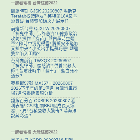
一起看電視 台灣綜藝2022
關鍵時刻 GJSK 20260807 馬斯克
Terafab找錯隊友? 英特爾18A良率
遭質疑 台積電加碼火力展示!?
前進新台灣 QJXTW 20260807
「神鬼律師」涉詐慈濟10億掀政治
攻防! 操作「疫苗」藍白超時空翻
車? 陳時中沉冤得雪! 蔣萬安不道歉
又扯中央? 小英出手挺蘇巧慧! 藍營
雙北陷入困局?
台灣向前行 TWXQX 20260807
「神鬼律師」騙慈濟? 供養宗教大
師? 昔嗆陳時中「翻車」! 藍白死不
道歉?
夢想街57號 MXJ57H 20260807
2026下半年的第1個月 台灣汽車市
場7月份掛牌表現分析
錢線百分百 QXBFB 20260807 獲
利表態! CSP相關BBU股成長大爆
發! 下周! 台積營收大驚奇? 鴻海法
說藏彩蛋?
一起看電視 大陸綜藝2022