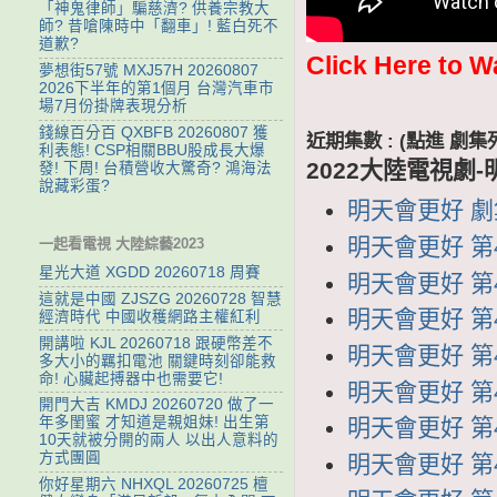
「神鬼律師」騙慈濟? 供養宗教大
師? 昔嗆陳時中「翻車」! 藍白死不
道歉?
Click Here to W
夢想街57號 MXJ57H 20260807
2026下半年的第1個月 台灣汽車市
場7月份掛牌表現分析
錢線百分百 QXBFB 20260807 獲
近期集數 : (點進 
利表態! CSP相關BBU股成長大爆
2022大陸電視劇
發! 下周! 台積營收大驚奇? 鴻海法
說藏彩蛋?
明天會更好 劇集
明天會更好 第4
一起看電視 大陸綜藝2023
星光大道 XGDD 20260718 周賽
明天會更好 第4
這就是中國 ZJSZG 20260728 智慧
明天會更好 第4
經濟時代 中國收穫網路主權紅利
開講啦 KJL 20260718 跟硬幣差不
明天會更好 第4
多大小的羈扣電池 關鍵時刻卻能救
命! 心臟起搏器中也需要它!
明天會更好 第4
開門大吉 KMDJ 20260720 做了一
年多閨蜜 才知道是親姐妹! 出生第
明天會更好 第4
10天就被分開的兩人 以出人意料的
方式團圓
明天會更好 第4
你好星期六 NHXQL 20260725 檀