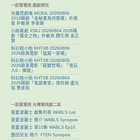
一起看電視 戲劇資訊
米蟲煲劇咯 MCBJL 20260806
2018韓劇「金秘書為何那樣」朴敘
俊 朴敏英 李泰煥
小帥看劇 XSKJ 20260804 2026韓
劇「魔女之吻」朴敏英 魏化儁 金正
賢
科幻桃小柏 KHTXB 20260806
2026歐美電影「猛屍一家親」
科幻桃小柏 KHTXB 20260805
2026歐美電影「屍變焚場」「鬼玩
人6：煉獄」
科幻桃小柏 KHTXB 20260804
2026韓劇「鬼謎東宮」南柱赫 盧允
瑞 曹承佑
一起看電視 台灣電視劇二區
我愛波麗士 劇集列表 WABLS List
我愛波麗士 簡介 WABLS Synopsis
我愛波麗士 第10集 WABLS Ep10
鹽田兒女 簡介 YTEN Synopsis