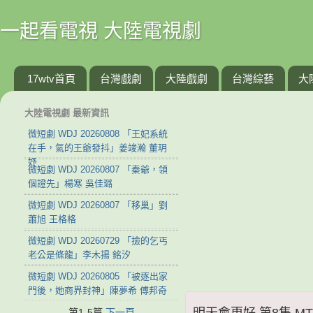
一起看電視 大陸電視劇
17wtv首頁
台灣戲劇
大陸戲劇
台灣綜藝
大
大陸電視劇 最新資訊
微短劇 WDJ 20260808 「王妃系統
在手，氣的王爺發抖」姜竣瀚 董玥
妤
微短劇 WDJ 20260807 「秦爺，領
個證先」楊寒 吳佳璐
微短劇 WDJ 20260807 「移巢」劉
蕭旭 王格格
微短劇 WDJ 20260729 「撿的乞丐
老公是條龍」李木揚 銘汐
微短劇 WDJ 20260805 「被逐出家
門後，她商界封神」陳夢希 傅邦奇
明天會更好 第8集 MTH
第1-5篇
下一頁