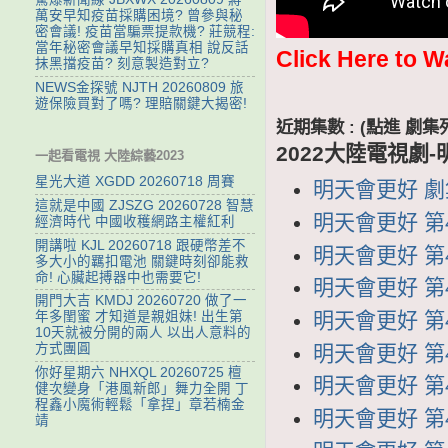
萬安早知疫苗採購困境? 曾參與秘
密會議! 疫苗當騙票提款機? 莊競程:
當年秘密會議早知採購真相 說反話
Click Here to W
抹黑擋疫苗? 刻意製造對立?
NEWS金探號 NJTH 20260809 旅
遊保險買對了嗎? 理賠關鍵大揭密!
近期集數 : (點進 
2022大陸電視劇
一起看電視 大陸綜藝2023
星光大道 XGDD 20260718 周賽
明天會更好 劇集
這就是中國 ZJSZG 20260728 智慧
明天會更好 第4
經濟時代 中國收穫網路主權紅利
開講啦 KJL 20260718 跟硬幣差不
明天會更好 第4
多大小的羈扣電池 關鍵時刻卻能救
命! 心臟起搏器中也需要它!
明天會更好 第4
開門大吉 KMDJ 20260720 做了一
明天會更好 第4
年多閨蜜 才知道是親姐妹! 出生第
10天就被分開的兩人 以出人意料的
方式團圓
明天會更好 第4
你好星期六 NHXQL 20260725 檀
明天會更好 第4
健次變身「港風新郎」舞力全開 丁
程鑫小魔術輕鬆「拿捏」章若楠金
明天會更好 第4
靖