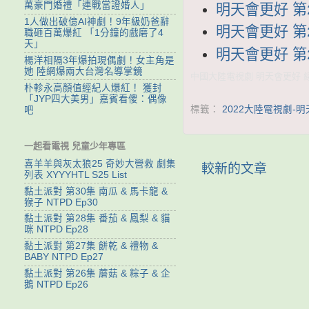
萬豪門婚禮「連戰當證婚人」
明天會更好 第2
1人做出破億AI神劇！9年級奶爸辭
明天會更好 第2
職砸百萬爆紅 「1分鐘的戲磨了4
天」
明天會更好 第2
楊洋相隔3年爆拍現偶劇！女主角是
她 陸網爆兩大台灣名導掌鏡
中國大陸電視劇 明天會更好 線上
朴軫永高顏值經紀人爆紅！ 獲封
「JYP四大美男」嘉賓看傻：偶像
標籤：
2022大陸電視劇-
吧
一起看電視 兒童少年專區
喜羊羊與灰太狼25 奇妙大營救 劇集
較新的文章
列表 XYYYHTL S25 List
黏土派對 第30集 南瓜 & 馬卡龍 &
猴子 NTPD Ep30
黏土派對 第28集 番茄 & 鳳梨 & 貓
咪 NTPD Ep28
黏土派對 第27集 餅乾 & 禮物 &
BABY NTPD Ep27
黏土派對 第26集 蘑菇 & 粽子 & 企
鵝 NTPD Ep26