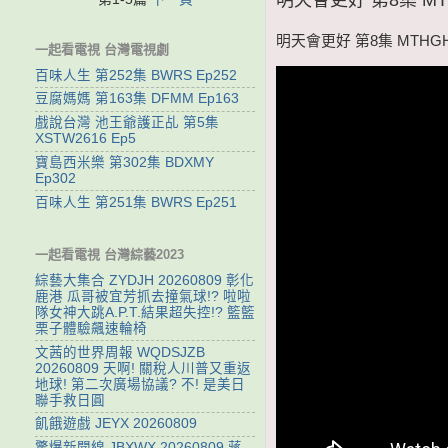
明天會更好 第8集 MTHGH
一起看電視 台灣電視劇
百味人生 第252集 BWRS Ep252
豆腐媽媽 第163集 DFMM Ep163
戲說台灣 池王爺護正乩 第5集
XSTW2616 Ep5
寶島西米樂 第302集 BDXMY
Ep302
百味人生 第251集 BWRS Ep251
一起看電視 台灣綜藝2023
綜藝大集合 ZYDJH 20260809 彰化
鹿港 瓜哥被宜芳抓去撞氣球!? 啦啦
隊女神大跳A.P.T.結果超失控!? 籃籃
栗子體驗飆速輪椅
文茜的世界周報 WQDSJZB
20260809 天啊! 關稅人川普又重返
地球! 第二次廣場協議? 不! 是美日
聯手救日圓
飢餓遊戲 JEYX 20260809
驚爆新聞線 JBXWX 20260809 蔣