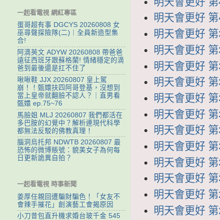
明天會更好 第4
一起看電視 網紅專區
明天會更好 第4
蛋哥超有事 DGCYS 20260808 女
明天會更好 第3
巫尋聲探險隊(二)｜全員新造型集
合!
明天會更好 第3
阿滴英文 ADYW 20260808 帶爸爸
遠征西班牙跟蘇格蘭! 情緒穩定的滴
明天會更好 第3
爸到最後還是扛不住了
啾啾鞋 JJX 20260807 皇上駕
明天會更好 第3
崩！！甄嬛扶四阿哥登基，沒想到
當上皇帝就翻臉不認人？｜直男看
明天會更好 第3
甄嬛 ep.75~76
明天會更好 第3
馬臉姐 MLJ 20260807 我們都活在
多巴胺的幻覺中？解析連現代科學
明天會更好 第3
都無法反駁的佛教真理！
腦洞烏托邦 NDWTB 20260807 最
明天會更好 第3
恐怖的微博賬號：貌美女子為何每
日更新詭異自拍？
明天會更好 第3
明天會更好 第3
一起看電視 時事新聞
明天會更好 第2
姜厚任親回遭騙財騙色！「女友不
會辣手摧花」創演藝工會揭原因
明天會更好 第2
小刀昔包直升機求婚台玻千金 545