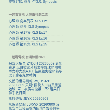
櫻野3加1 簡介 YY3J1 Synopsis
一起看電視 大陸電視劇二區
心理師 劇集列表 XLS List
心理師 簡介 XLS Synopsis
心理師 第17集 XLS Ep17
心理師 第16集 XLS Ep16
心理師 第15集 XLS Ep15
一起看電視 台灣綜藝2022
綜藝大集合 ZYDJH 20260809 彰化
鹿港 瓜哥被宜芳抓去撞氣球!? 啦啦
隊女神大跳A.P.T.結果超失控!? 籃籃
栗子體驗飆速輪椅
文茜的世界周報 WQDSJZB
20260809 天啊! 關稅人川普又重返
地球! 第二次廣場協議? 不! 是美日
聯手救日圓
飢餓遊戲 JEYX 20260809
驚爆新聞線 JBXWX 20260809 蔣
萬安早知疫苗採購困境? 曾參與秘