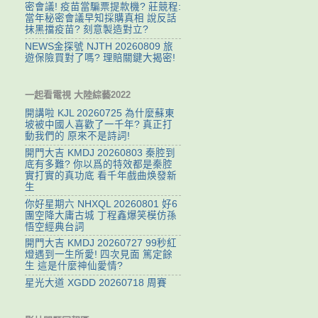
密會議! 疫苗當騙票提款機? 莊競程:
當年秘密會議早知採購真相 說反話
抹黑擋疫苗? 刻意製造對立?
NEWS金探號 NJTH 20260809 旅
遊保險買對了嗎? 理賠關鍵大揭密!
一起看電視 大陸綜藝2022
開講啦 KJL 20260725 為什麼蘇東
坡被中國人喜歡了一千年? 真正打
動我們的 原來不是詩詞!
開門大吉 KMDJ 20260803 秦腔到
底有多難? 你以爲的特效都是秦腔
實打實的真功底 看千年戲曲焕發新
生
你好星期六 NHXQL 20260801 好6
團空降大庸古城 丁程鑫爆笑模仿孫
悟空經典台詞
開門大吉 KMDJ 20260727 99秒紅
燈遇到一生所愛! 四次見面 篤定餘
生 這是什麼神仙愛情?
星光大道 XGDD 20260718 周賽