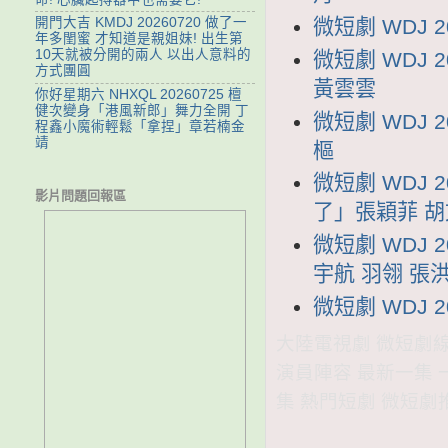
微短劇 WDJ 
開門大吉 KMDJ 20260720 做了一
年多閨蜜 才知道是親姐妹! 出生第
10天就被分開的兩人 以出人意料的
微短劇 WDJ
方式團圓
黃雲雲
你好星期六 NHXQL 20260725 檀
健次變身「港風新郎」舞力全開 丁
微短劇 WDJ 
程鑫小魔術輕鬆「拿捏」章若楠金
靖
樞
微短劇 WDJ 
影片問題回報區
了」張穎菲 
微短劇 WDJ
宇航 羽翎 張
微短劇 WDJ 
大陸電視劇 微短劇線上看
演員陣容 最新一集 
集 熱門短劇 微短劇