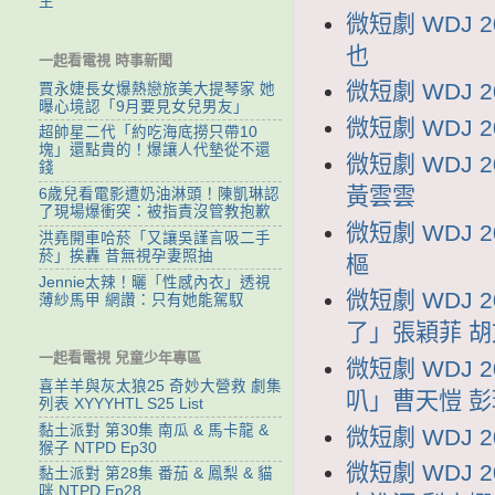
生
微短劇 WDJ 
也
一起看電視 時事新聞
微短劇 WDJ 
賈永婕長女爆熱戀旅美大提琴家 她
曝心境認「9月要見女兒男友」
微短劇 WDJ 
超帥星二代「約吃海底撈只帶10
塊」還點貴的！爆讓人代墊從不還
微短劇 WDJ
錢
黃雲雲
6歲兒看電影遭奶油淋頭！陳凱琳認
了現場爆衝突：被指責沒管教抱歉
微短劇 WDJ 
洪堯開車哈菸「又讓吳謹言吸二手
菸」挨轟 昔無視孕妻照抽
樞
Jennie太辣！曬「性感內衣」透視
微短劇 WDJ 
薄紗馬甲 網讚：只有她能駕馭
了」張穎菲 
一起看電視 兒童少年專區
微短劇 WDJ 
喜羊羊與灰太狼25 奇妙大營救 劇集
叭」曹天愷 彭
列表 XYYYHTL S25 List
黏土派對 第30集 南瓜 & 馬卡龍 &
微短劇 WDJ 
猴子 NTPD Ep30
微短劇 WDJ
黏土派對 第28集 番茄 & 鳳梨 & 貓
咪 NTPD Ep28