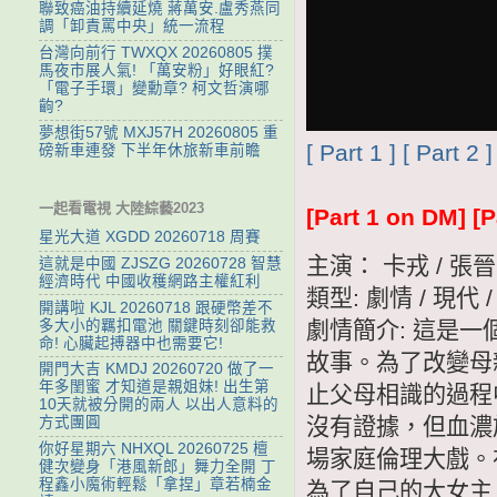
聯致癌油持續延燒 蔣萬安.盧秀燕同
調「卸責罵中央」統一流程
台灣向前行 TWXQX 20260805 撲
馬夜市展人氣! 「萬安粉」好眼紅?
「電子手環」變勳章? 柯文哲演哪
齣?
夢想街57號 MXJ57H 20260805 重
[ Part 1 ]
[ Part 2 ]
磅新車連發 下半年休旅新車前瞻
一起看電視 大陸綜藝2023
[Part 1 on DM]
[P
星光大道 XGDD 20260718 周賽
主演： 卡戎 / 張晉
這就是中國 ZJSZG 20260728 智慧
經濟時代 中國收穫網路主權紅利
類型: 劇情 / 現代 
開講啦 KJL 20260718 跟硬幣差不
多大小的羈扣電池 關鍵時刻卻能救
劇情簡介: 這是
命! 心臟起搏器中也需要它!
故事。為了改變母
開門大吉 KMDJ 20260720 做了一
年多閨蜜 才知道是親姐妹! 出生第
止父母相識的過程
10天就被分開的兩人 以出人意料的
沒有證據，但血濃
方式團圓
你好星期六 NHXQL 20260725 檀
場家庭倫理大戲。
健次變身「港風新郎」舞力全開 丁
程鑫小魔術輕鬆「拿捏」章若楠金
為了自己的大女主