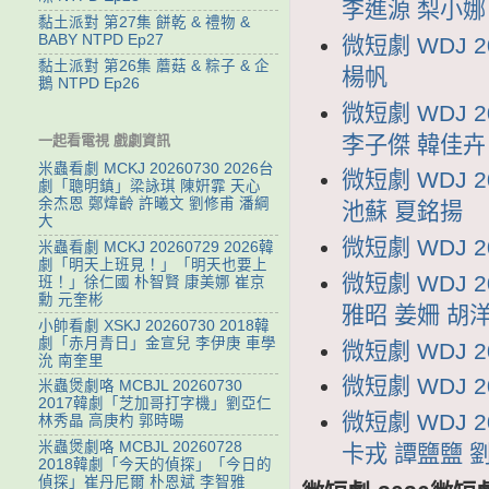
李進源 梨小娜
黏土派對 第27集 餅乾 & 禮物 &
BABY NTPD Ep27
微短劇 WDJ
黏土派對 第26集 蘑菇 & 粽子 & 企
楊帆
鵝 NTPD Ep26
微短劇 WDJ
李子傑 韓佳卉
一起看電視 戲劇資訊
米蟲看劇 MCKJ 20260730 2026台
微短劇 WDJ
劇「聰明鎮」梁詠琪 陳姸霏 天心
余杰恩 鄭煒齡 許曦文 劉修甫 潘綱
池蘇 夏銘揚
大
微短劇 WDJ 
米蟲看劇 MCKJ 20260729 2026韓
劇「明天上班見！」「明天也要上
微短劇 WDJ 
班！」徐仁國 朴智賢 康美娜 崔京
勳 元奎彬
雅昭 姜姍 胡
小帥看劇 XSKJ 20260730 2018韓
劇「赤月青日」金宣兒 李伊庚 車學
微短劇 WDJ 
沇 南奎里
微短劇 WDJ 
米蟲煲劇咯 MCBJL 20260730
2017韓劇「芝加哥打字機」劉亞仁
微短劇 WDJ 
林秀晶 高庚杓 郭時暘
米蟲煲劇咯 MCBJL 20260728
卡戎 譚鹽鹽 
2018韓劇「今天的偵探」「今日的
偵探」崔丹尼爾 朴恩斌 李智雅