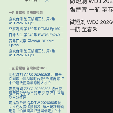
微短劇 WDJ 2
張晉宜 一航 至
一起看電視 台灣電視劇
戲說台灣 池王爺護正乩 第2集
微短劇 WDJ 20
XSTW2616 Ep2
一航 至春禾
豆腐媽媽 第160集 DFMM Ep160
百味人生 第249集 BWRS Ep249
寶島西米樂 第299集 BDXMY
Ep299
戲說台灣 池王爺護正乩 第1集
XSTW2616 Ep1
一起看電視 台灣綜藝2023
關鍵時刻 GJSK 20260805 川普全
面圍堵中國AI緊盯台灣! 外媒再曝17
中企違法挖角半導體人才!?
震震有詞 ZZYC 20260805 憑什麼
遺產要分給你?! 背叛 交惡 不往來還
敢來分杯羹!
前進新台灣 QJXTW 20260805 阿
北拄枴杖賣慘換腳鐐! 頻出現蹭鏡頭
用意「怕黃國昌把整黨端走」? 中