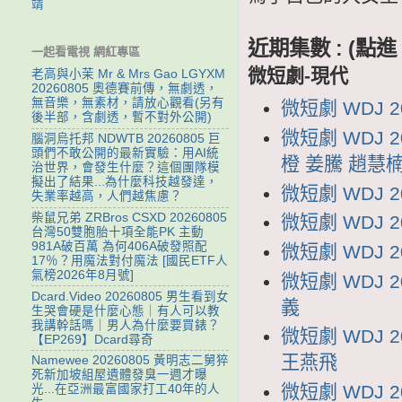
靖
近期集數 : (
一起看電視 網紅專區
微短劇-現代
老高與小茉 Mr & Mrs Gao LGYXM
20260805 奧德賽前傳，無劇透，
無音樂，無素材，請放心觀看(另有
微短劇 WDJ 
後半部，含劇透，暫不對外公開)
微短劇 WDJ 
腦洞烏托邦 NDWTB 20260805 巨
頭們不敢公開的最新實驗：用AI統
橙 姜騰 趙慧
治世界，會發生什麼？這個團隊模
擬出了結果...為什麼科技越發達，
微短劇 WDJ 
失業率越高，人們越焦慮？
柴鼠兄弟 ZRBros CSXD 20260805
微短劇 WDJ 
台灣50雙胞胎十項全能PK 主動
981A破百萬 為何406A破發照配
微短劇 WDJ 
17％？用魔法對付魔法 [國民ETF人
氣榜2026年8月號]
微短劇 WDJ 
Dcard.Video 20260805 男生看到女
義
生哭會硬是什麼心態｜有人可以教
我講幹話嗎｜男人為什麼要買錶？
微短劇 WDJ
【EP269】Dcard尋奇
王燕飛
Namewee 20260805 黃明志二舅猝
死新加坡組屋遺體發臭一週才曝
微短劇 WDJ 
光...在亞洲最富國家打工40年的人