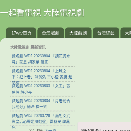
一起看電視 大陸電視劇
17wtv首頁
台灣戲劇
大陸戲劇
台灣綜藝
大
大陸電視劇 最新資訊
微短劇 WDJ 20260804 「鏡花與水
月」蒙恩 胡家榮 鐘正
微短劇 WDJ 20260804 「上城之
下：犯上者」薛濱弘 王小橙 姜騰 趙
慧楠
微短劇 WDJ 20260803 「女王」張
蓓蓓 黃小再
微短劇 WDJ 20260804 「月老勸合
我勸分」楊澤 崔一梁
微短劇 WDJ 20260728 「滿朝文武
靠皇后心聲逆風翻盤」雷藝昊 韓鳳
兒
第1-5篇
下一頁