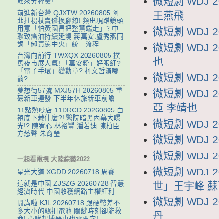
微短劇 WDJ
敢來分杯羹!
前進新台灣 QJXTW 20260805 阿
王燕飛
北拄枴杖賣慘換腳鐐! 頻出現蹭鏡頭
用意「怕黃國昌把整黨端走」? 中
微短劇 WDJ 
聯致癌油持續延燒 蔣萬安.盧秀燕同
調「卸責罵中央」統一流程
微短劇 WDJ 
台灣向前行 TWXQX 20260805 撲
也
馬夜市展人氣! 「萬安粉」好眼紅?
「電子手環」變勳章? 柯文哲演哪
微短劇 WDJ 
齣?
夢想街57號 MXJ57H 20260805 重
微短劇 WDJ
磅新車連發 下半年休旅新車前瞻
亞 李靖也
11點熱吵店 11DRCD 20260805 白
袍底下藏什麼?! 醫院暗黑內幕大曝
微短劇 WDJ 
光!? 陳宥心 林裕豐 潘若迪 陳柏臣
方慈聲 朱育瑩
微短劇 WDJ 
微短劇 WDJ 
一起看電視 大陸綜藝2022
微短劇 WDJ 
星光大道 XGDD 20260718 周賽
這就是中國 ZJSZG 20260728 智慧
世」王宇峰 蘇
經濟時代 中國收穫網路主權紅利
微短劇 WDJ 
開講啦 KJL 20260718 跟硬幣差不
多大小的羈扣電池 關鍵時刻卻能救
丹
命! 心臟起搏器中也需要它!