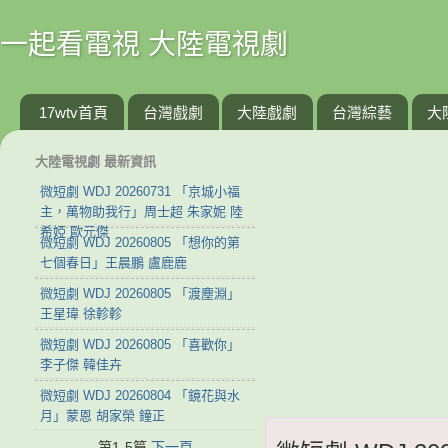
一起看電視 大陸電視劇
17wtv首頁
台灣戲劇
大陸戲劇
台灣綜藝
大
大陸電視劇 最新資訊
微短劇 WDJ 20260731 「京城小福
主，萬物助我行」周士超 朱家妮 陸
希婭 歐元傑
微短劇 WDJ 20260805 「想你的第
七個春日」王晨鵬 盧鹿鹿
微短劇 WDJ 20260805 「渡塵淵」
王星瑋 徐軫軫
微短劇 WDJ 20260805 「喜歡你」
李子傑 韓佳卉
微短劇 WDJ 20260804 「鏡花與水
月」蒙恩 胡家榮 鐘正
第1-5篇
下一頁