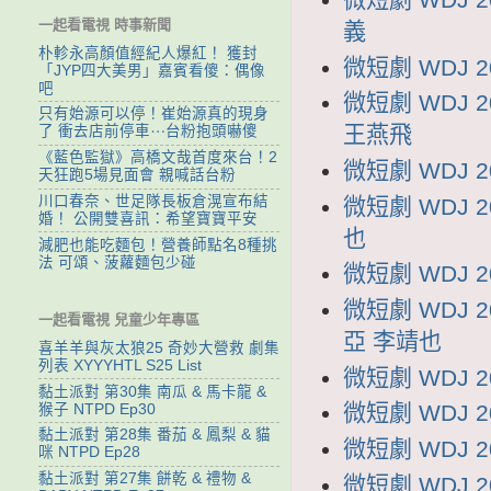
一起看電視 時事新聞
義
朴軫永高顏值經紀人爆紅！ 獲封
微短劇 WDJ 
「JYP四大美男」嘉賓看傻：偶像
吧
微短劇 WDJ
只有始源可以停！崔始源真的現身
王燕飛
了 衝去店前停車⋯台粉抱頭嚇傻
《藍色監獄》高橋文哉首度來台！2
微短劇 WDJ 
天狂跑5場見面會 親喊話台粉
川口春奈、世足隊長板倉滉宣布結
微短劇 WDJ 
婚！ 公開雙喜訊：希望寶寶平安
也
減肥也能吃麵包！營養師點名8種挑
法 可頌、菠蘿麵包少碰
微短劇 WDJ 
微短劇 WDJ
一起看電視 兒童少年專區
亞 李靖也
喜羊羊與灰太狼25 奇妙大營救 劇集
列表 XYYYHTL S25 List
微短劇 WDJ 
黏土派對 第30集 南瓜 & 馬卡龍 &
微短劇 WDJ 
猴子 NTPD Ep30
黏土派對 第28集 番茄 & 鳳梨 & 貓
微短劇 WDJ 
咪 NTPD Ep28
黏土派對 第27集 餅乾 & 禮物 &
微短劇 WDJ 