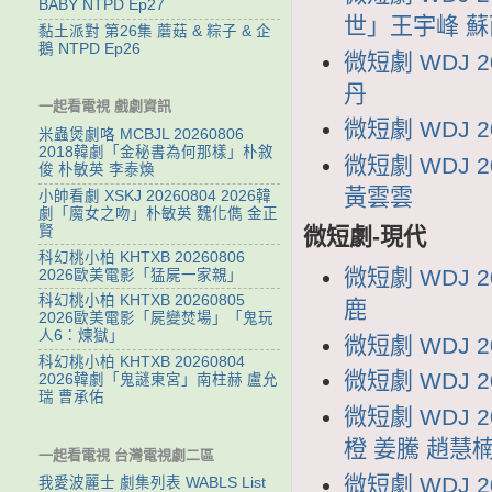
BABY NTPD Ep27
世」王宇峰 蘇
黏土派對 第26集 蘑菇 & 粽子 & 企
鵝 NTPD Ep26
微短劇 WDJ 
丹
一起看電視 戲劇資訊
微短劇 WDJ 
米蟲煲劇咯 MCBJL 20260806
2018韓劇「金秘書為何那樣」朴敘
微短劇 WDJ
俊 朴敏英 李泰煥
黃雲雲
小帥看劇 XSKJ 20260804 2026韓
劇「魔女之吻」朴敏英 魏化儁 金正
賢
微短劇-現代
科幻桃小柏 KHTXB 20260806
微短劇 WDJ 
2026歐美電影「猛屍一家親」
科幻桃小柏 KHTXB 20260805
鹿
2026歐美電影「屍變焚場」「鬼玩
人6：煉獄」
微短劇 WDJ 
科幻桃小柏 KHTXB 20260804
微短劇 WDJ 
2026韓劇「鬼謎東宮」南柱赫 盧允
瑞 曹承佑
微短劇 WDJ 
橙 姜騰 趙慧
一起看電視 台灣電視劇二區
微短劇 WDJ 
我愛波麗士 劇集列表 WABLS List