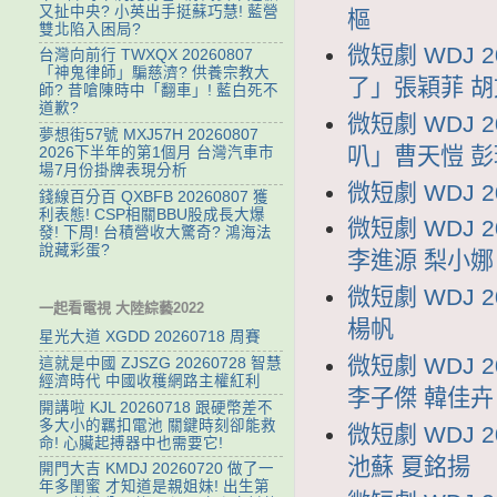
又扯中央? 小英出手挺蘇巧慧! 藍營
樞
雙北陷入困局?
微短劇 WDJ 
台灣向前行 TWXQX 20260807
「神鬼律師」騙慈濟? 供養宗教大
了」張穎菲 
師? 昔嗆陳時中「翻車」! 藍白死不
道歉?
微短劇 WDJ 
夢想街57號 MXJ57H 20260807
叭」曹天愷 彭
2026下半年的第1個月 台灣汽車市
場7月份掛牌表現分析
微短劇 WDJ 
錢線百分百 QXBFB 20260807 獲
利表態! CSP相關BBU股成長大爆
微短劇 WDJ
發! 下周! 台積營收大驚奇? 鴻海法
說藏彩蛋?
李進源 梨小娜
微短劇 WDJ
一起看電視 大陸綜藝2022
楊帆
星光大道 XGDD 20260718 周賽
微短劇 WDJ
這就是中國 ZJSZG 20260728 智慧
經濟時代 中國收穫網路主權紅利
李子傑 韓佳卉
開講啦 KJL 20260718 跟硬幣差不
多大小的羈扣電池 關鍵時刻卻能救
微短劇 WDJ
命! 心臟起搏器中也需要它!
池蘇 夏銘揚
開門大吉 KMDJ 20260720 做了一
年多閨蜜 才知道是親姐妹! 出生第