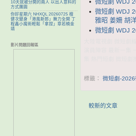
微短劇 WDJ 
10天就被分開的兩人 以出人意料的
方式團圓
微短劇 WDJ 
你好星期六 NHXQL 20260725 檀
雅昭 姜姍 胡
健次變身「港風新郎」舞力全開 丁
程鑫小魔術輕鬆「拿捏」章若楠金
靖
微短劇 WDJ 
大陸電視劇 微短劇線上看
影片問題回報區
演員陣容 最新一集 
集 熱門短劇 微短劇
標籤：
微短劇-202
較新的文章