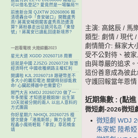
可以借名登記? 愛竟然是一場騙局?!
前進新台灣 QJXTW 20260806 賴
清德轟台中「食安破口」開戰盧秀
燕! 蔣萬安喊倒閣害盧秀燕恐遭清
主演: 高銘辰 / 馬
算? 蔣粉暴走出征饒河名店「東發
號」! 蔣萬安已讀亂回達新境界?
類型: 劇情 / 現代 
劇情簡介: 蘇家
一起看電視 大陸綜藝2023
受不公對待、被家
星光大道 XGDD 20260718 周賽
由與尊嚴的追求。
這就是中國 ZJSZG 20260728 智慧
經濟時代 中國收穫網路主權紅利
這份善意成為彼此
開講啦 KJL 20260718 跟硬幣差不
守護回報當年恩情
多大小的羈扣電池 關鍵時刻卻能救
命! 心臟起搏器中也需要它!
開門大吉 KMDJ 20260720 做了一
年多閨蜜 才知道是親姐妹! 出生第
近期集數 : (
10天就被分開的兩人 以出人意料的
方式團圓
微短劇-2026微短
你好星期六 NHXQL 20260725 檀
微短劇 WDJ
健次變身「港風新郎」舞力全開 丁
程鑫小魔術輕鬆「拿捏」章若楠金
朱家妮 陸希婭
靖