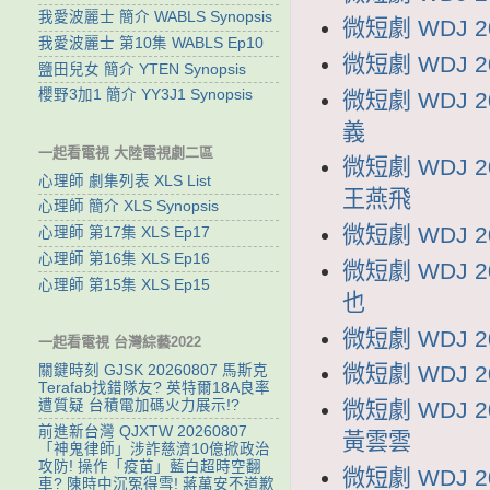
我愛波麗士 簡介 WABLS Synopsis
微短劇 WDJ 
我愛波麗士 第10集 WABLS Ep10
微短劇 WDJ 
鹽田兒女 簡介 YTEN Synopsis
櫻野3加1 簡介 YY3J1 Synopsis
微短劇 WDJ 
義
一起看電視 大陸電視劇二區
微短劇 WDJ
心理師 劇集列表 XLS List
王燕飛
心理師 簡介 XLS Synopsis
微短劇 WDJ 
心理師 第17集 XLS Ep17
心理師 第16集 XLS Ep16
微短劇 WDJ 
心理師 第15集 XLS Ep15
也
微短劇 WDJ 
一起看電視 台灣綜藝2022
微短劇 WDJ 
關鍵時刻 GJSK 20260807 馬斯克
Terafab找錯隊友? 英特爾18A良率
遭質疑 台積電加碼火力展示!?
微短劇 WDJ
前進新台灣 QJXTW 20260807
黃雲雲
「神鬼律師」涉詐慈濟10億掀政治
攻防! 操作「疫苗」藍白超時空翻
微短劇 WDJ 
車? 陳時中沉冤得雪! 蔣萬安不道歉