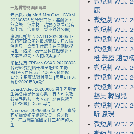
微短劇 WDJ 
一起看電視 網紅專區
鹿
老高與小茉 Mr & Mrs Gao LGYXM
微短劇 WDJ 
20260805 奧德賽前傳，無劇透，
無音樂，無素材，請放心觀看(另有
微短劇 WDJ 
後半部，含劇透，暫不對外公開)
腦洞烏托邦 NDWTB 20260805 巨
微短劇 WDJ 
頭們不敢公開的最新實驗：用AI統
治世界，會發生什麼？這個團隊模
微短劇 WDJ 
擬出了結果...為什麼科技越發達，
失業率越高，人們越焦慮？
橙 姜騰 趙慧
柴鼠兄弟 ZRBros CSXD 20260805
微短劇 WDJ 
台灣50雙胞胎十項全能PK 主動
981A破百萬 為何406A破發照配
微短劇 WDJ 
17％？用魔法對付魔法 [國民ETF人
氣榜2026年8月號]
微短劇 WDJ
Dcard.Video 20260805 男生看到女
生哭會硬是什麼心態｜有人可以教
藝昊 韓鳳兒
我講幹話嗎｜男人為什麼要買錶？
【EP269】Dcard尋奇
微短劇 WDJ
Namewee 20260805 黃明志二舅猝
昕 恩璟
死新加坡組屋遺體發臭一週才曝
光...在亞洲最富國家打工40年的人
微短劇 WDJ 
生
微短劇 WDJ 