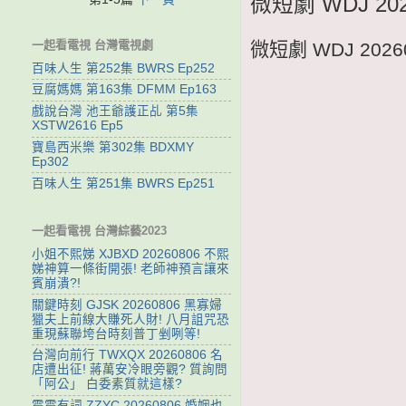
微短劇 WDJ 2
一起看電視 台灣電視劇
微短劇 WDJ 20
百味人生 第252集 BWRS Ep252
豆腐媽媽 第163集 DFMM Ep163
戲說台灣 池王爺護正乩 第5集
XSTW2616 Ep5
寶島西米樂 第302集 BDXMY
Ep302
百味人生 第251集 BWRS Ep251
一起看電視 台灣綜藝2023
小姐不熙娣 XJBXD 20260806 不熙
娣神算一條街開張! 老師神預言讓來
賓崩潰?!
關鍵時刻 GJSK 20260806 黑寡婦
獵夫上前線大賺死人財! 八月詛咒恐
重現蘇聯垮台時刻普丁剉咧等!
台灣向前行 TWXQX 20260806 名
店遭出征! 蔣萬安冷眼旁觀? 質詢問
「阿公」 白委素質就這樣?
震震有詞 ZZYC 20260806 婚姻也